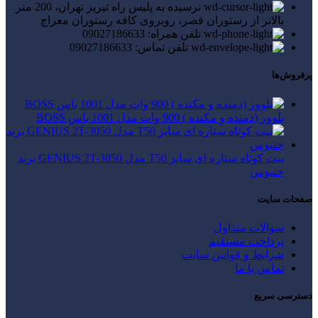
نرسیده به پلیس راه تبریز تهران، 200 متر
بالاتر از رستوران قصر، روبروی کافه رستوران معراج
تلفن همراه: 09027186633
تلفن تماس: 09027186633
پرفروش‌ها
بلوور (دمنده و مکنده ) 900 وات مدل 1001 باس BOSS
بیت کوتاه ستاره ای سایز T50 مدل GENIUS 2T-3050 برند
جنیوس
صفحات سایت
سوالات متداول
پرداخت مستقیم
شرایط و قوانین سایت
تماس با ما
دسترسی سریع