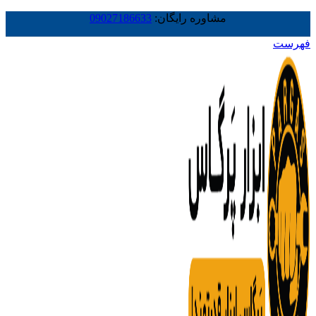
مشاوره رایگان:
09027186633
فهرست