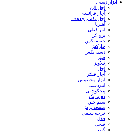
ابزار دستی
آچار آلن
آچار فرانسه
آچار یکسر جغجغه
آهنربا
انبر قفلی
پرچ کن
جعبه بکس
خارکش
دسته بکس
فیلر
قلاویز
آچار
آچار فیلتر
ابزار مخصوص
انبردست
پیچگوشتی
دم باریک
سیم چین
صفحه برش
فرچه سیمی
ففل
قیچی
گیره