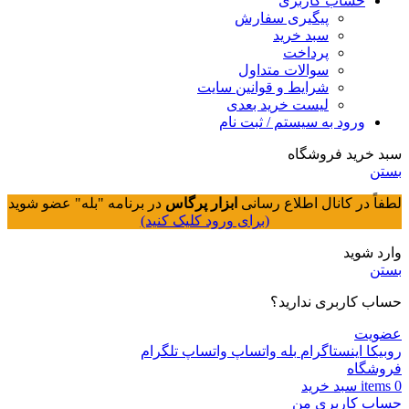
حساب کاربری
پیگیری سفارش
سبد خرید
پرداخت
سوالات متداول
شرایط و قوانین سایت
لیست خرید بعدی
ورود به سیستم / ثبت نام
سبد خرید فروشگاه
بستن
لطفاً در کانال اطلاع رسانی
ابزار پرگاس
در برنامه "بله" عضو شوید
(برای ورود کلیک کنید)
وارد شوید
بستن
حساب کاربری ندارید؟
عضویت
روبیکا
اینستاگرام
بله
واتساپ
واتساپ
تلگرام
فروشگاه
0
items
سبد خريد
حساب کاربری من