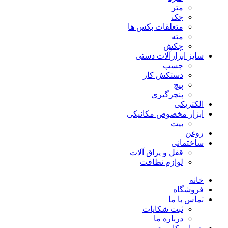
متر
جک
متعلقات بکس ها
مته
چکش
سایز ابزارآلات دستی
چسب
دستکش کار
پیچ
پنچرگیری
الکتریکی
ابزار مخصوص مکانیکی
بیت
روغن
ساختمانی
قفل و یراق آلات
لوازم نظافت
خانه
فروشگاه
تماس با ما
ثبت شکایات
درباره ما