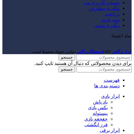
حساب کاربری من
پیگیری سفارش
پرداخت
سبد خرید
پیگیری پستی
نماد اعتماد
ابزار پرگاس
1401
فروشگاه پرگاس
.تمامی حقوق محفوظ است.
جستجو
برای دیدن محصولاتی که دنبال آن هستید تایپ کنید.
جستجو
فهرست
دسته بندی ها
ابزار بادی
باد پاش
بکس بادی
پیستوله
جغجغه بادی
فرز انگشتی
ابزار برقی