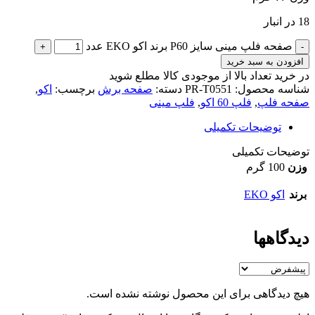
18 در انبار
صفحه فلپ مینی سایز P60 برند اکو EKO عدد
افزودن به سبد خرید
در خرید تعداد بالا از موجودی کالا مطلع شوید
(تماس)
شناسه محصول:
PR-T0551
دسته:
صفحه برش
برچسب:
اکو
,
صفحه فلپ
,
فلپ 60 اکو
,
فلپ مینی
توضیحات تکمیلی
توضیحات تکمیلی
وزن
100 گرم
برند
اکو EKO
دیدگاهها
هیچ دیدگاهی برای این محصول نوشته نشده است.