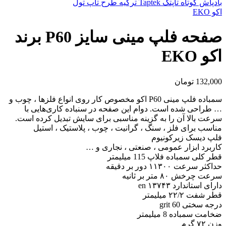
بادپاش کوتاه تاپتک Taptek ترکیه طرح تاپ تول
اکو EKO
صفحه فلپ مینی سایز P60 برند
اکو EKO
132,000
تومان
سمباده فلپ مینی P60 اکو مخصوص کار روی انواع فلزها ، چوب و
… طراحی شده است. دوام این صفحه در سنباده کاری‌هایی با
سرعت بالا آن را به گزینه مناسبی برای سایش تبدیل کرده است.
مناسب برای فلز ، سنگ ، گرانیت ، چوب ، پلاستیک ، استیل
فلپ دیسک زیرکونیوم
کاربرد ابزار عمومی ، صنعتی ، نجاری و …
قطر کلی سمباده فلاپ 115 میلیمتر
حداکثر سرعت ۱۱۳۰۰ دور بر دقیقه
سرعت چرخش ۸۰ متر بر ثانیه
دارای استاندارد en ۱۳۷۴۳
قطر شفت ۲۲/۲ میلیمتر
درجه سختی 60 grit
ضخامت سمباده 8 میلیمتر
وزن ۷۲ گرم