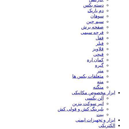
دسته بکس
دم باریک
سوهان
سیم چین
صفحه برش
فرچه سیمی
ففل
فیلر
قلاویز
قیچی
کمان اره
گیره
متر
متعلقات بکس ها
مته
منگنه
ابزار مخصوص مکانیکی
آلن بکسی
انبر سوکت بنزین
بلبرینگ کش و فولی کش
بیت
ابزار و تجهیزات ایمنی
الکتریکی