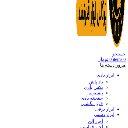
جستجو
0
items
0
تومان
مرور دسته ها
ابزار بادی
باد پاش
بکس بادی
پیستوله
جغجغه بادی
فرز انگشتی
ابزار برقی
ابزار دستی
آچار آلن
آچار فرانسه