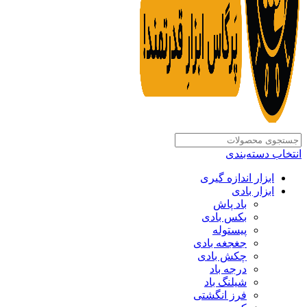
انتخاب دسته‌بندی
ابزار اندازه گیری
ابزار بادی
باد پاش
بکس بادی
پیستوله
جغجغه بادی
چکش بادی
درجه باد
شیلنگ باد
فرز انگشتی