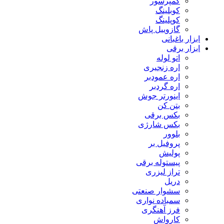
کمپرسور
کوبلینگ
کوپلینگ
گازوییل پاش
ابزار باغبانی
ابزار برقی
اتو لوله
اره زنجیری
اره عمودبر
اره گردبر
اینورتر جوش
بتن کن
بکس برقی
بکس شارژی
بلوور
پروفیل بر
پولیش
پیستوله برقی
تراز لیزری
دریل
سشوار صنعتی
سمباده نواری
فرز آهنگری
کارواش