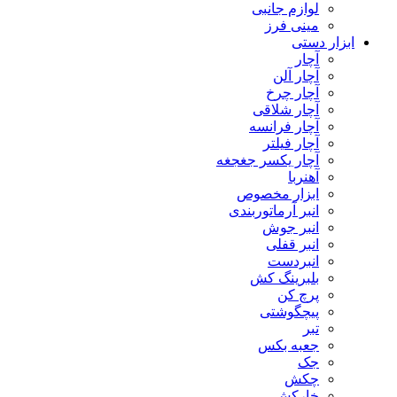
لوازم جانبی
مینی فرز
ابزار دستی
آچار
آچار آلن
آچار چرخ
آچار شلاقی
آچار فرانسه
آچار فیلتر
آچار یکسر جغجغه
آهنربا
ابزار مخصوص
انبر آرماتوربندی
انبر جوش
انبر قفلی
انبردست
بلبرینگ کش
پرچ کن
پیچگوشتی
تبر
جعبه بکس
جک
چکش
خارکش