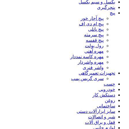
بکسل و سیم بکسل
پنچرگیری
پیچ
پیچ آچار خور
پیچ ام دی اف
پیچ پانلی
پیچ سرمته
پیچ قفسه
رول بولت
مهره آهنی
مهره کاسه نمددار
مهره واشردار
واشر فنری
تجهیزات تعمیرگاهی
سری گریس پمپ
چسب
خودرویی
دستکش کار
روغن
ساختمانی
سایز ابزارآلات دستی
شیر و اتصالات
قفل و یراق آلات
لوازم جانبی