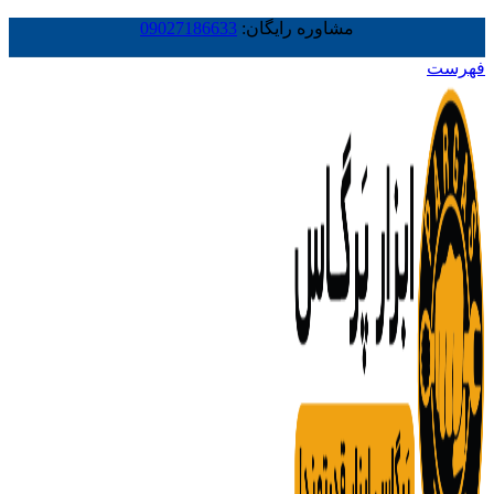
مشاوره رایگان:
09027186633
فهرست