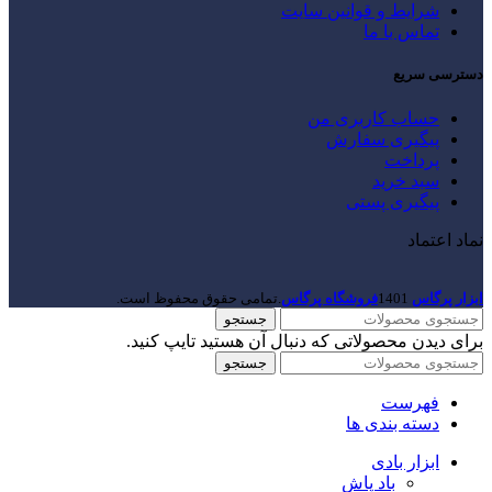
شرایط و قوانین سایت
تماس با ما
دسترسی سریع
حساب کاربری من
پیگیری سفارش
پرداخت
سبد خرید
پیگیری پستی
نماد اعتماد
ابزار پرگاس
1401
فروشگاه پرگاس
.تمامی حقوق محفوظ است.
جستجو
برای دیدن محصولاتی که دنبال آن هستید تایپ کنید.
جستجو
فهرست
دسته بندی ها
ابزار بادی
باد پاش