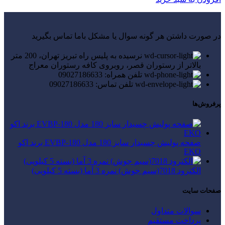
در صورت داشتن هر گونه سوال یا مشکل باما تماس بگیرید
نرسیده به پلیس راه تبریز تهران، 200 متر
بالاتر از رستوران قصر، روبروی کافه رستوران معراج
تلفن همراه: 09027186633
تلفن تماس: 09027186633
پرفروش‌ها
صفحه پولیش چسبدار سایز 180 مدل EVBP-180 برند اکو
EKO
الکترود 7018(سیم جوش) نمره 3 آما (بسته 5 کیلویی)
صفحات سایت
سوالات متداول
پرداخت مستقیم