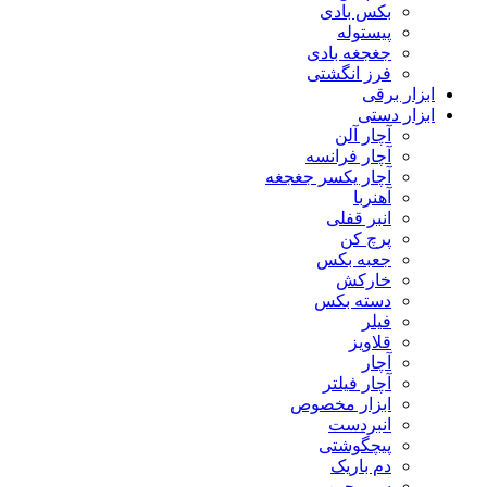
بکس بادی
پیستوله
جغجغه بادی
فرز انگشتی
ابزار برقی
ابزار دستی
آچار آلن
آچار فرانسه
آچار یکسر جغجغه
آهنربا
انبر قفلی
پرچ کن
جعبه بکس
خارکش
دسته بکس
فیلر
قلاویز
آچار
آچار فیلتر
ابزار مخصوص
انبردست
پیچگوشتی
دم باریک
سیم چین