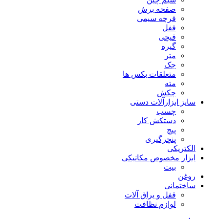
صفحه برش
فرچه سیمی
ففل
قیچی
گیره
متر
جک
متعلقات بکس ها
مته
چکش
سایز ابزارآلات دستی
چسب
دستکش کار
پیچ
پنچرگیری
الکتریکی
ابزار مخصوص مکانیکی
بیت
روغن
ساختمانی
قفل و یراق آلات
لوازم نظافت