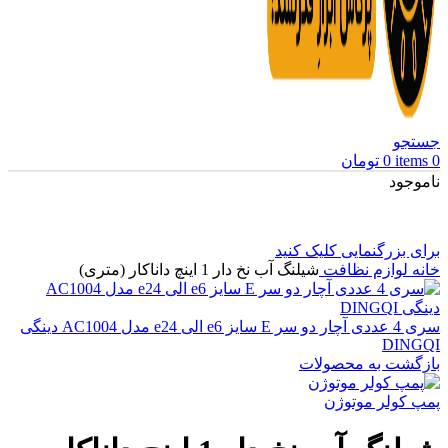
جستجو
0
items
0
تومان
ناموجود
برای بزرگنمایی کلیک کنید
خانه
لوازم نظافت
شیلنگ آب نخ دار 1 اینچ داناکار (متری)
سری 4 عددی آچار دو سر E سایز e6 الی e24 مدل AC1004 دینگی
DINGQI
بازگشت به محصولات
پمپ کولر موتوژن