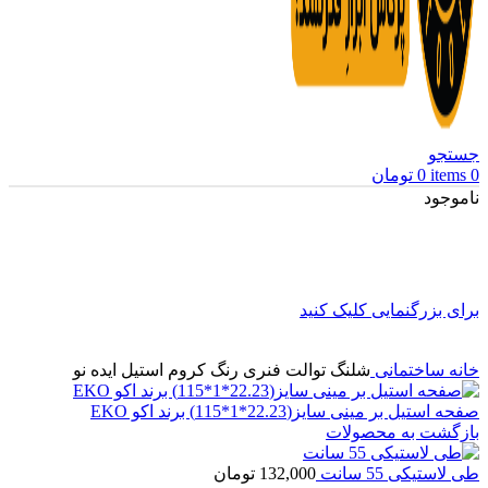
جستجو
0
items
0
تومان
ناموجود
برای بزرگنمایی کلیک کنید
خانه
ساختمانی
شلنگ توالت فنری رنگ کروم استیل ایده نو
صفحه استیل بر مینی سایز(22.23*1*115) برند اکو EKO
بازگشت به محصولات
طی لاستیکی 55 سانت
132,000
تومان