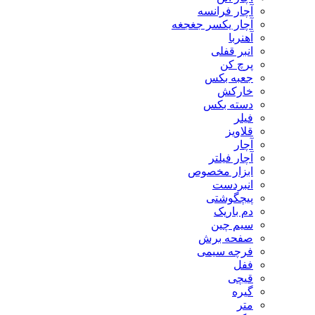
آچار فرانسه
آچار یکسر جغجغه
آهنربا
انبر قفلی
پرچ کن
جعبه بکس
خارکش
دسته بکس
فیلر
قلاویز
آچار
آچار فیلتر
ابزار مخصوص
انبردست
پیچگوشتی
دم باریک
سیم چین
صفحه برش
فرچه سیمی
ففل
قیچی
گیره
متر