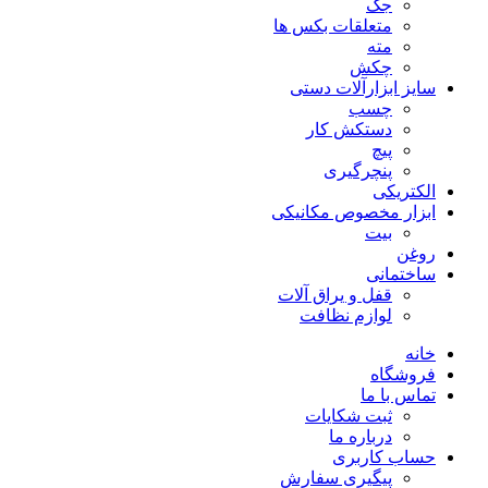
جک
متعلقات بکس ها
مته
چکش
سایز ابزارآلات دستی
چسب
دستکش کار
پیچ
پنچرگیری
الکتریکی
ابزار مخصوص مکانیکی
بیت
روغن
ساختمانی
قفل و یراق آلات
لوازم نظافت
خانه
فروشگاه
تماس با ما
ثبت شکایات
درباره ما
حساب کاربری
پیگیری سفارش