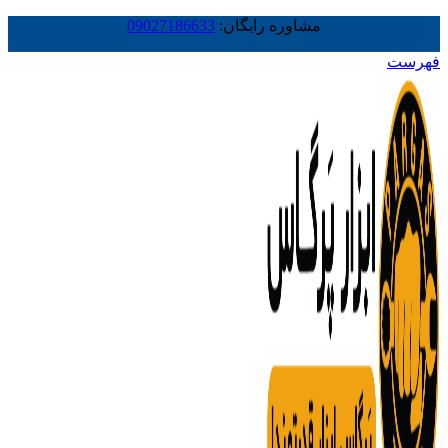
مشاوره رایگان:
09027186633
فهرست