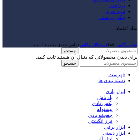
پرداخت
سبد خرید
پیگیری پستی
نماد اعتماد
ابزار پرگاس
1401
فروشگاه پرگاس
.تمامی حقوق محفوظ است.
جستجو
برای دیدن محصولاتی که دنبال آن هستید تایپ کنید.
جستجو
فهرست
دسته بندی ها
ابزار بادی
باد پاش
بکس بادی
پیستوله
جغجغه بادی
فرز انگشتی
ابزار برقی
ابزار دستی
آچار آلن