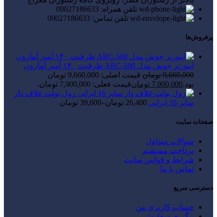
تلفن همراه: 09027186633
تلفن تماس: 09027186633
پرفروش‌ها
اینورتر جوش مدل ARC-500 ظرفیت ۱۴۰ آمپر آمازون
9,660,000
تومان
قیمت اصلی: 9,660,000 تومان
بود.
7,900,000
تومان
قیمت فعلی: 7,900,000 تومان.
رول بولت غلاف دار
سایز 16 ایرانی
26,400
تومان
–
39,600
تومان
صفحات سایت
سوالات متداول
پرداخت مستقیم
شرایط و قوانین سایت
تماس با ما
دسترسی سریع
حساب کاربری من
پیگیری سفارش