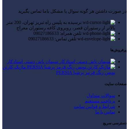
در صورت داشتن هر گونه سوال یا مشکل باما تماس بگیرید
نرسیده به پلیس راه تبریز تهران، 200 متر
بالاتر از رستوران قصر، روبروی کافه رستوران معراج
تلفن همراه: 09027186633
تلفن تماس: 09027186633
پرفروش‌ها
سیمان پاش دستی استادکار
ماژیک کارتن
نویس رنگ قرمز پرشیا PERSIA
صفحات سایت
سوالات متداول
پرداخت مستقیم
شرایط و قوانین سایت
تماس با ما
دسترسی سریع