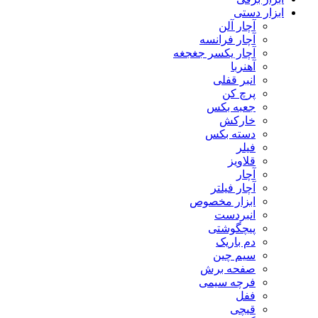
ابزار دستی
آچار آلن
آچار فرانسه
آچار یکسر جغجغه
آهنربا
انبر قفلی
پرچ کن
جعبه بکس
خارکش
دسته بکس
فیلر
قلاویز
آچار
آچار فیلتر
ابزار مخصوص
انبردست
پیچگوشتی
دم باریک
سیم چین
صفحه برش
فرچه سیمی
ففل
قیچی