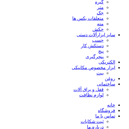
گیره
متر
جک
متعلقات بکس ها
مته
چکش
سایز ابزارآلات دستی
چسب
دستکش کار
پیچ
پنچرگیری
الکتریکی
ابزار مخصوص مکانیکی
بیت
روغن
ساختمانی
قفل و یراق آلات
لوازم نظافت
خانه
فروشگاه
تماس با ما
ثبت شکایات
درباره ما