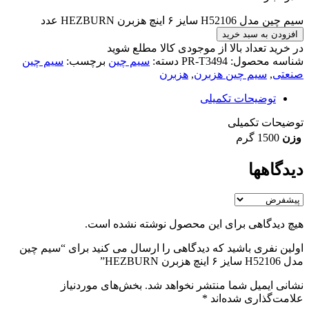
سیم چین مدل H52106 سایز ۶ اینچ هزبرن HEZBURN عدد
افزودن به سبد خرید
در خرید تعداد بالا از موجودی کالا مطلع شوید
(تماس)
شناسه محصول:
PR-T3494
دسته:
سیم چین
برچسب:
سیم چین
صنعتی
,
سیم چین هزبرن
,
هزبرن
توضیحات تکمیلی
توضیحات تکمیلی
وزن
1500 گرم
دیدگاهها
هیچ دیدگاهی برای این محصول نوشته نشده است.
اولین نفری باشید که دیدگاهی را ارسال می کنید برای “سیم چین
مدل H52106 سایز ۶ اینچ هزبرن HEZBURN”
نشانی ایمیل شما منتشر نخواهد شد.
بخش‌های موردنیاز
علامت‌گذاری شده‌اند
*