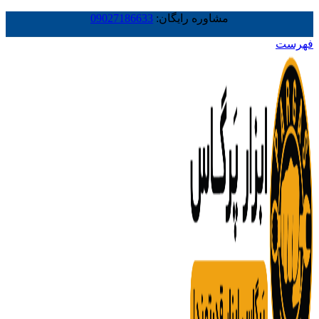
مشاوره رایگان:
09027186633
فهرست