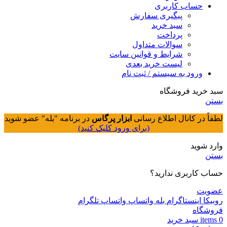
حساب کاربری
پیگیری سفارش
سبد خرید
پرداخت
سوالات متداول
شرایط و قوانین سایت
لیست خرید بعدی
ورود به سیستم / ثبت نام
سبد خرید فروشگاه
بستن
لطفاً در کانال اطلاع رسانی
ابزار پرگاس
در برنامه "بله" عضو شوید
(برای ورود کلیک کنید)
وارد شوید
بستن
حساب کاربری ندارید؟
عضویت
روبیکا
اینستاگرام
بله
واتساپ
واتساپ
تلگرام
فروشگاه
0
items
سبد خريد