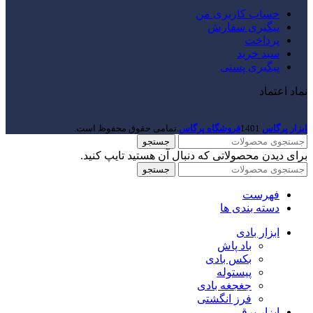
حساب کاربری من
پیگیری سفارش
پرداخت
سبد خرید
پیگیری پستی
نماد اعتماد
ابزار پرگاس
1401
فروشگاه پرگاس
.تمامی حقوق محفوظ است.
جستجو
برای دیدن محصولاتی که دنبال آن هستید تایپ کنید.
جستجو
فهرست
دسته بندی ها
ابزار بادی
باد پاش
بکس بادی
پیستوله
جغجغه بادی
فرز انگشتی
ابزار برقی