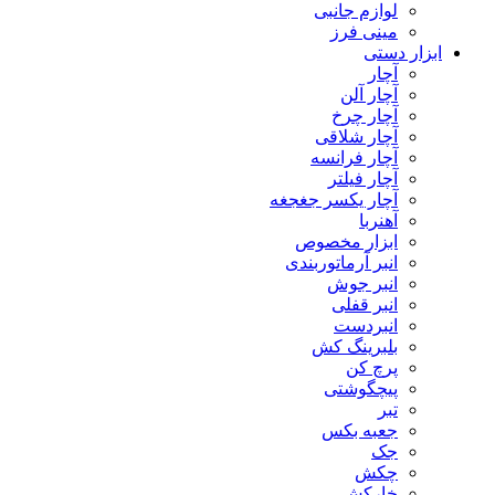
لوازم جانبی
مینی فرز
ابزار دستی
آچار
آچار آلن
آچار چرخ
آچار شلاقی
آچار فرانسه
آچار فیلتر
آچار یکسر جغجغه
آهنربا
ابزار مخصوص
انبر آرماتوربندی
انبر جوش
انبر قفلی
انبردست
بلبرینگ کش
پرچ کن
پیچگوشتی
تبر
جعبه بکس
جک
چکش
خارکش