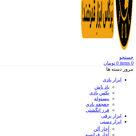
جستجو
0
items
0
تومان
مرور دسته ها
ابزار بادی
باد پاش
بکس بادی
پیستوله
جغجغه بادی
فرز انگشتی
ابزار برقی
ابزار دستی
آچار آلن
آچار فرانسه