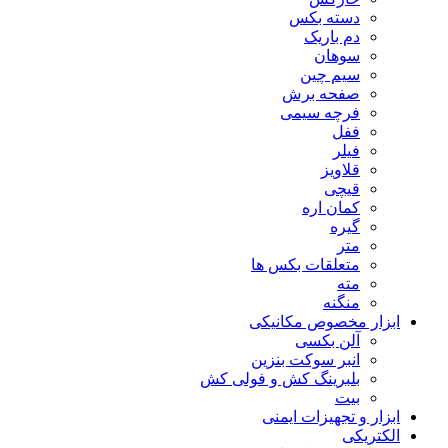
دسته بکس
دم باریک
سوهان
سیم چین
صفحه برش
فرچه سیمی
ففل
فیلر
قلاویز
قیچی
کمان اره
گیره
متر
متعلقات بکس ها
مته
منگنه
ابزار مخصوص مکانیکی
آلن بکسی
انبر سوکت بنزین
بلبرینگ کش و فولی کش
بیت
ابزار و تجهیزات ایمنی
الکتریکی