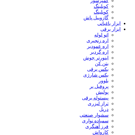
کمپرسور
کوبلینگ
کوپلینگ
گازوییل پاش
ابزار باغبانی
ابزار برقی
اتو لوله
اره زنجیری
اره عمودبر
اره گردبر
اینورتر جوش
بتن کن
بکس برقی
بکس شارژی
بلوور
پروفیل بر
پولیش
پیستوله برقی
تراز لیزری
دریل
سشوار صنعتی
سمباده نواری
فرز آهنگری
کارواش