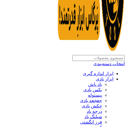
انتخاب دسته‌بندی
ابزار اندازه گیری
ابزار بادی
باد پاش
بکس بادی
پیستوله
جغجغه بادی
چکش بادی
درجه باد
شیلنگ باد
فرز انگشتی