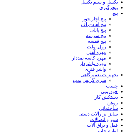
بکسل و سیم بکسل
پنچرگیری
پیچ
پیچ آچار خور
پیچ ام دی اف
پیچ پانلی
پیچ سرمته
پیچ قفسه
رول بولت
مهره آهنی
مهره کاسه نمددار
مهره واشردار
واشر فنری
تجهیزات تعمیرگاهی
سری گریس پمپ
چسب
خودرویی
دستکش کار
روغن
ساختمانی
سایز ابزارآلات دستی
شیر و اتصالات
قفل و یراق آلات
لوازم جانبی