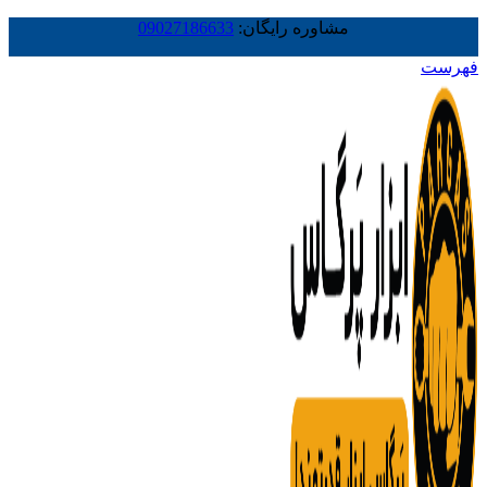
مشاوره رایگان:
09027186633
فهرست