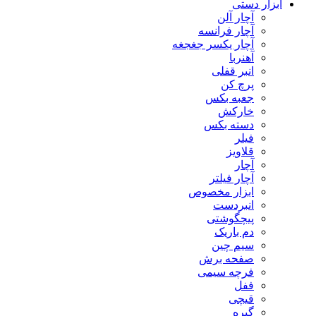
ابزار دستی
آچار آلن
آچار فرانسه
آچار یکسر جغجغه
آهنربا
انبر قفلی
پرچ کن
جعبه بکس
خارکش
دسته بکس
فیلر
قلاویز
آچار
آچار فیلتر
ابزار مخصوص
انبردست
پیچگوشتی
دم باریک
سیم چین
صفحه برش
فرچه سیمی
ففل
قیچی
گیره