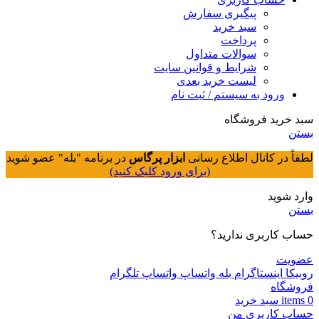
پیگیری سفارش
سبد خرید
پرداخت
سوالات متداول
شرایط و قوانین سایت
لیست خرید بعدی
ورود به سیستم / ثبت نام
سبد خرید فروشگاه
بستن
لطفاً در کانال اطلاع رسانی
ابزار پرگاس
در برنامه "بله" عضو شوید
(برای ورود کلیک کنید)
وارد شوید
بستن
حساب کاربری ندارید؟
عضویت
روبیکا
اینستاگرام
بله
واتساپ
واتساپ
تلگرام
فروشگاه
0
items
سبد خريد
حساب کاربری من