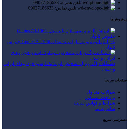
تلفن همراه: 09027186633
تلفن تماس: 09027186633
پرفروش‌ها
باد پاش آلومینیومی نازل بلند مدل Genius AJ-106L جنیوس
تایوان
دستگاه دیاگ پرتابل تشخیص اتوماتیک ایسیو خودروهای ایرانی
و چینی
صفحات سایت
سوالات متداول
پرداخت مستقیم
شرایط و قوانین سایت
تماس با ما
دسترسی سریع