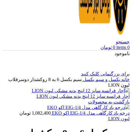
جستجو
0
items
0
تومان
ناموجود
برای بزرگنمایی کلیک کنید
خانه
بکسل و سیم بکسل
سیم بکسل 6 به 8 روکشدار دوسرقلاب
لیون LION
آچار فرانسه سایز 12 اینچ بدنه مشکی لیون LION
بازگشت به محصولات
درجه باد کارگاهی مدل EIG-1/4 اکو EKO
1,082,400
تومان
لیون LION