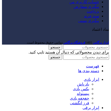
حساب کاربری من
پیگیری سفارش
پرداخت
سبد خرید
پیگیری پستی
نماد اعتماد
ابزار پرگاس
1401
فروشگاه پرگاس
.تمامی حقوق محفوظ است.
جستجو
برای دیدن محصولاتی که دنبال آن هستید تایپ کنید.
جستجو
فهرست
دسته بندی ها
ابزار بادی
باد پاش
بکس بادی
پیستوله
جغجغه بادی
فرز انگشتی
ابزار برقی