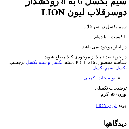
سیم بکسل 6 به 8 روکشدار
دوسرقلاب لیون LION
سیم بکسل دو سر قلاب
با کیفیت و با دوام
در انبار موجود نمی باشد
در خرید تعداد بالا از موجودی کالا مطلع شوید
(تماس)
شناسه محصول:
PR-T1216
دسته:
بکسل و سیم بکسل
برچسب:
بکسل
,
سیم بکسل
توضیحات تکمیلی
توضیحات تکمیلی
وزن
500 گرم
برند
لیون LION
دیدگاهها