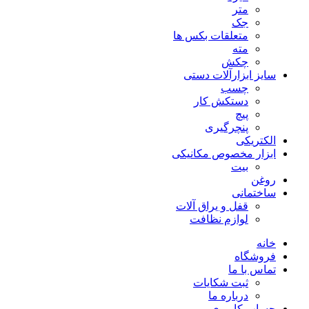
متر
جک
متعلقات بکس ها
مته
چکش
سایز ابزارآلات دستی
چسب
دستکش کار
پیچ
پنچرگیری
الکتریکی
ابزار مخصوص مکانیکی
بیت
روغن
ساختمانی
قفل و یراق آلات
لوازم نظافت
خانه
فروشگاه
تماس با ما
ثبت شکایات
درباره ما
حساب کاربری