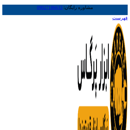
مشاوره رایگان:
09027186633
فهرست