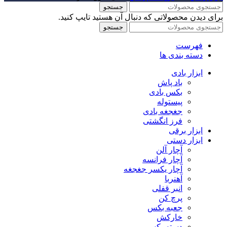
جستجو
برای دیدن محصولاتی که دنبال آن هستید تایپ کنید.
جستجو
فهرست
دسته بندی ها
ابزار بادی
باد پاش
بکس بادی
پیستوله
جغجغه بادی
فرز انگشتی
ابزار برقی
ابزار دستی
آچار آلن
آچار فرانسه
آچار یکسر جغجغه
آهنربا
انبر قفلی
پرچ کن
جعبه بکس
خارکش
دسته بکس