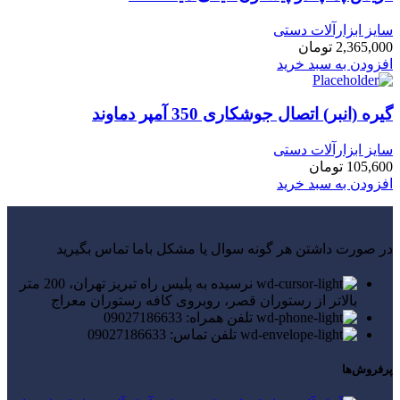
سایز ابزارآلات دستی
2,365,000
تومان
افزودن به سبد خرید
گیره (انبر) اتصال جوشکاری 350 آمپر دماوند
سایز ابزارآلات دستی
105,600
تومان
افزودن به سبد خرید
در صورت داشتن هر گونه سوال یا مشکل باما تماس بگیرید
نرسیده به پلیس راه تبریز تهران، 200 متر
بالاتر از رستوران قصر، روبروی کافه رستوران معراج
تلفن همراه: 09027186633
تلفن تماس: 09027186633
پرفروش‌ها