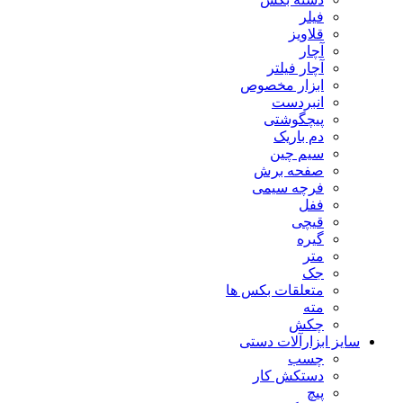
فیلر
قلاویز
آچار
آچار فیلتر
ابزار مخصوص
انبردست
پیچگوشتی
دم باریک
سیم چین
صفحه برش
فرچه سیمی
ففل
قیچی
گیره
متر
جک
متعلقات بکس ها
مته
چکش
سایز ابزارآلات دستی
چسب
دستکش کار
پیچ