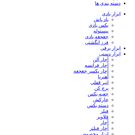
دسته بندی ها
ابزار بادی
باد پاش
بکس بادی
پیستوله
جغجغه بادی
فرز انگشتی
ابزار برقی
ابزار دستی
آچار آلن
آچار فرانسه
آچار یکسر جغجغه
آهنربا
انبر قفلی
پرچ کن
جعبه بکس
خارکش
دسته بکس
فیلر
قلاویز
آچار
آچار فیلتر
ابزار مخصوص