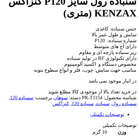
سنباده رول سایز P120 کنزاکس
KENZAX (متری)
جنس سنباده:
کاغذی
سایش و طول عمر بالا
شماره سنباده:
P120
دارای آج های متوسط
زیر سنباده پارچه ای و مقاوم
دارای تکنولوژی RF در تولید سنباده
مخصوص دستگاه و اکسید آلومینیوم
مناسب جهت سایش:
چوب، فلز و انواع سطوح بتونه
در انبار موجود نمی باشد
در خرید تعداد بالا از موجودی کالا مطلع شوید
(تماس)
شناسه محصول:
PR-T1154
دسته:
سوهان
برچسب:
سمباده 120
,
سمباده رول
,
سنباده
,
سنباده 120
,
کنزاکس
توضیحات تکمیلی
توضیحات تکمیلی
وزن
10 گرم