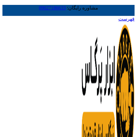
مشاوره رایگان:
09027186633
فهرست