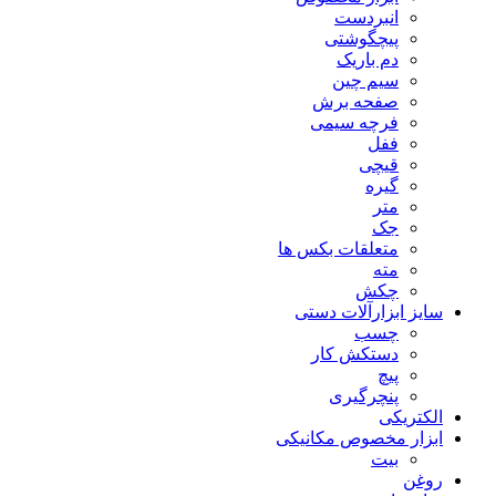
انبردست
پیچگوشتی
دم باریک
سیم چین
صفحه برش
فرچه سیمی
ففل
قیچی
گیره
متر
جک
متعلقات بکس ها
مته
چکش
سایز ابزارآلات دستی
چسب
دستکش کار
پیچ
پنچرگیری
الکتریکی
ابزار مخصوص مکانیکی
بیت
روغن