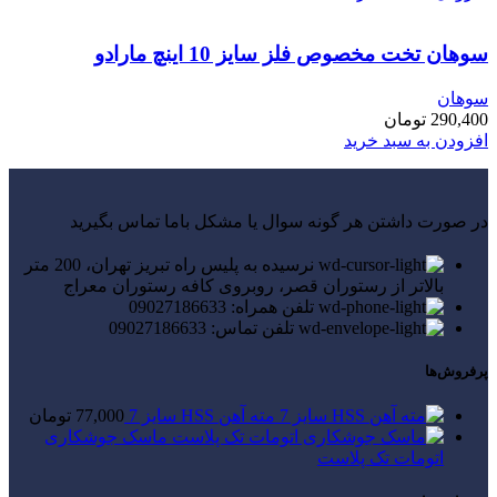
سوهان تخت مخصوص فلز سایز 10 اینچ مارادو
سوهان
290,400
تومان
افزودن به سبد خرید
در صورت داشتن هر گونه سوال یا مشکل باما تماس بگیرید
نرسیده به پلیس راه تبریز تهران، 200 متر
بالاتر از رستوران قصر، روبروی کافه رستوران معراج
تلفن همراه: 09027186633
تلفن تماس: 09027186633
پرفروش‌ها
مته آهن HSS سایز 7
77,000
تومان
ماسک جوشکاری
اتومات تک پلاست