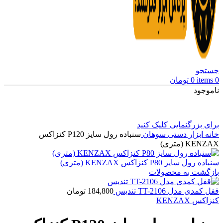
جستجو
0
items
0
تومان
ناموجود
برای بزرگنمایی کلیک کنید
خانه
ابزار دستی
سوهان
سنباده رول سایز P120 کنزاکس
KENZAX (متری)
سنباده رول سایز P80 کنزاکس KENZAX (متری)
بازگشت به محصولات
قفل کمدی مدل TT-2106 تندیس
184,800
تومان
کنزاکس KENZAX