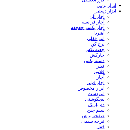
ابزار برقی
ابزار دستی
آچار آلن
آچار فرانسه
آچار یکسر جغجغه
آهنربا
انبر قفلی
پرچ کن
جعبه بکس
خارکش
دسته بکس
فیلر
قلاویز
آچار
آچار فیلتر
ابزار مخصوص
انبردست
پیچگوشتی
دم باریک
سیم چین
صفحه برش
فرچه سیمی
ففل