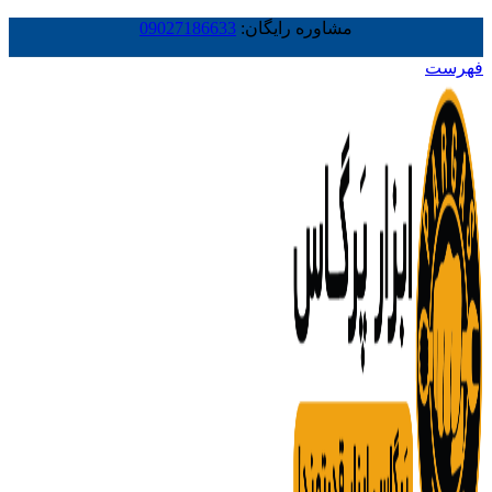
مشاوره رایگان:
09027186633
فهرست