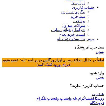
درباره ما
حساب کاربری
پیگیری سفارش
سبد خرید
پرداخت
سوالات متداول
شرایط و قوانین سایت
لیست خرید بعدی
ورود به سیستم / ثبت نام
سبد خرید فروشگاه
بستن
لطفاً در کانال اطلاع رسانی
ابزار پرگاس
در برنامه "بله" عضو شوید
(برای ورود کلیک کنید)
وارد شوید
بستن
حساب کاربری ندارید؟
عضویت
روبیکا
اینستاگرام
بله
واتساپ
واتساپ
تلگرام
فروشگاه