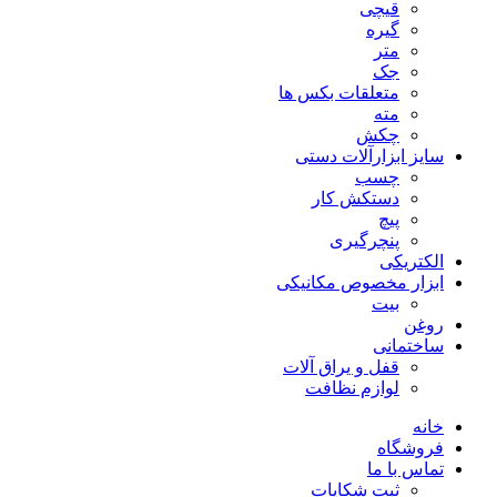
قیچی
گیره
متر
جک
متعلقات بکس ها
مته
چکش
سایز ابزارآلات دستی
چسب
دستکش کار
پیچ
پنچرگیری
الکتریکی
ابزار مخصوص مکانیکی
بیت
روغن
ساختمانی
قفل و یراق آلات
لوازم نظافت
خانه
فروشگاه
تماس با ما
ثبت شکایات