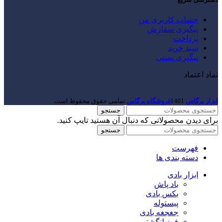
حساب کاربری من
پیگیری سفارش
پرداخت
سبد خرید
پیگیری پستی
نماد اعتماد
ابزار پرگاس
1401
فروشگاه پرگاس
.تمامی حقوق محفوظ است.
جستجو
برای دیدن محصولاتی که دنبال آن هستید تایپ کنید.
جستجو
فهرست
دسته بندی ها
ابزار بادی
باد پاش
بکس بادی
پیستوله
جغجغه بادی
فرز انگشتی