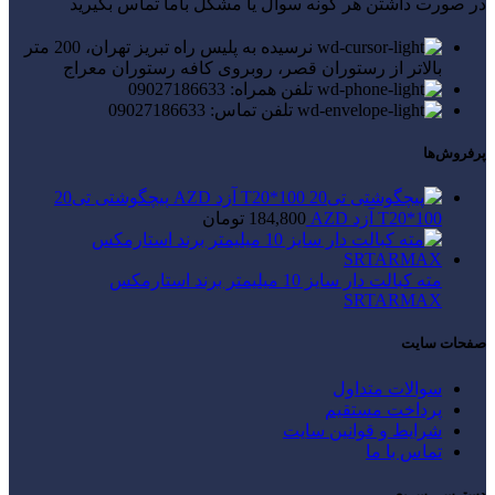
در صورت داشتن هر گونه سوال یا مشکل باما تماس بگیرید
نرسیده به پلیس راه تبریز تهران، 200 متر
بالاتر از رستوران قصر، روبروی کافه رستوران معراج
تلفن همراه: 09027186633
تلفن تماس: 09027186633
پرفروش‌ها
پیچگوشتی تی20
T20*100 آزد AZD
184,800
تومان
مته کبالت دار سایز 10 میلیمتر برند استارمکس
SRTARMAX
صفحات سایت
سوالات متداول
پرداخت مستقیم
شرایط و قوانین سایت
تماس با ما
دسترسی سریع