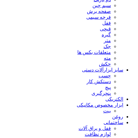
سیم چین
صفحه برش
فرچه سیمی
ففل
قیچی
گیره
متر
جک
متعلقات بکس ها
مته
چکش
سایز ابزارآلات دستی
چسب
دستکش کار
پیچ
پنچرگیری
الکتریکی
ابزار مخصوص مکانیکی
بیت
روغن
ساختمانی
قفل و یراق آلات
لوازم نظافت