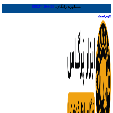
مشاوره رایگان:
09027186633
فهرست