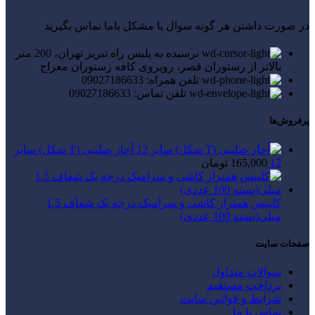
در صورت داشتن هر گونه سوال یا مشکل باما تماس بگیرید
نرسیده به پلیس راه تبریز تهران، 200 متر
بالاتر از رستوران قصر، روبروی کافه رستوران معراج
تلفن همراه: 09027186633
تلفن تماس: 09027186633
پرفروش‌ها
آچار صلیبی (T شکل) سایز
12
165,000
تومان
کلیپس همتراز کاشی و سرامیک درجه یک شفاف 1.5
میلی(بسته 100 عددی)
صفحات سایت
سوالات متداول
پرداخت مستقیم
شرایط و قوانین سایت
تماس با ما