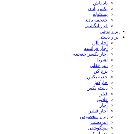
باد پاش
بکس بادی
پیستوله
جغجغه بادی
فرز انگشتی
ابزار برقی
ابزار دستی
آچار آلن
آچار فرانسه
آچار یکسر جغجغه
آهنربا
انبر قفلی
پرچ کن
جعبه بکس
خارکش
دسته بکس
فیلر
قلاویز
آچار
آچار فیلتر
ابزار مخصوص
انبردست
پیچگوشتی
دم باریک