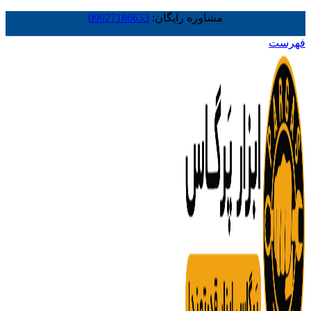
مشاوره رایگان:
09027186633
فهرست