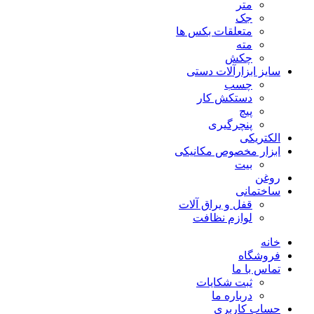
متر
جک
متعلقات بکس ها
مته
چکش
سایز ابزارآلات دستی
چسب
دستکش کار
پیچ
پنچرگیری
الکتریکی
ابزار مخصوص مکانیکی
بیت
روغن
ساختمانی
قفل و یراق آلات
لوازم نظافت
خانه
فروشگاه
تماس با ما
ثبت شکایات
درباره ما
حساب کاربری