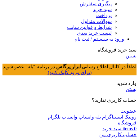
پیگیری سفارش
سبد خرید
پرداخت
سوالات متداول
شرایط و قوانین سایت
لیست خرید بعدی
ورود به سیستم / ثبت نام
سبد خرید فروشگاه
بستن
لطفاً در کانال اطلاع رسانی
ابزار پرگاس
در برنامه "بله" عضو شوید
(برای ورود کلیک کنید)
وارد شوید
بستن
حساب کاربری ندارید؟
عضویت
روبیکا
اینستاگرام
بله
واتساپ
واتساپ
تلگرام
فروشگاه
0
items
سبد خريد
حساب کاربری من