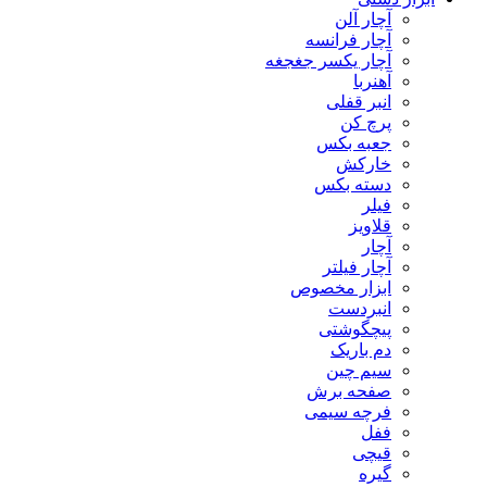
آچار آلن
آچار فرانسه
آچار یکسر جغجغه
آهنربا
انبر قفلی
پرچ کن
جعبه بکس
خارکش
دسته بکس
فیلر
قلاویز
آچار
آچار فیلتر
ابزار مخصوص
انبردست
پیچگوشتی
دم باریک
سیم چین
صفحه برش
فرچه سیمی
ففل
قیچی
گیره