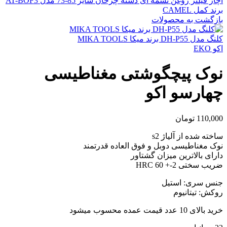
آچار فیلتر روغن تسمه ای دسته چرخان سایز 85-73 مدل AT-BOF3
برند کمل CAMEL
بازگشت به محصولات
کلنگ مدل DH-P55 برند میکا MIKA TOOLS
اکو EKO
نوک پیچگوشتی مغناطیسی
چهارسو اکو
110,000
تومان
ساخته شده از آلیاژ s2
نوک مغناطیسی دوبل و فوق العاده قدرتمند
دارای بالاترین میزان گشتاور
ضریب سختی HRC 60 +-2
جنس سری: استیل
روکش: تیتانیوم
خرید بالای 10 عدد قیمت عمده محسوب میشود