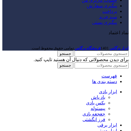
حساب کاربری من
پیگیری سفارش
پرداخت
سبد خرید
پیگیری پستی
نماد اعتماد
ابزار پرگاس
1401
فروشگاه پرگاس
.تمامی حقوق محفوظ است.
جستجو
برای دیدن محصولاتی که دنبال آن هستید تایپ کنید.
جستجو
فهرست
دسته بندی ها
ابزار بادی
باد پاش
بکس بادی
پیستوله
جغجغه بادی
فرز انگشتی
ابزار برقی
ابزار دستی