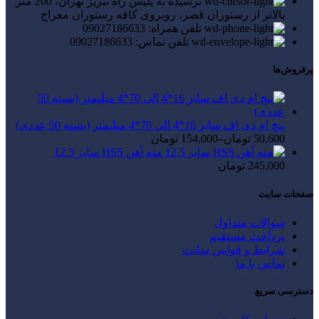
نرسیده به پلیس راه تبریز تهران، 200 متر
بالاتر از رستوران قصر، روبروی کافه رستوران معراج
تلفن همراه: 09027186633
تلفن تماس: 09027186633
پرفروش‌ها
پیچ ام دی اف سایز 16*4 الی 70*4 میلیمتر (بسته 50 عددی)
50,600
تومان
–
154,000
تومان
مته آهن HSS سایز 12.5
245,000
تومان
صفحات سایت
سوالات متداول
پرداخت مستقیم
شرایط و قوانین سایت
تماس با ما
دسترسی سریع