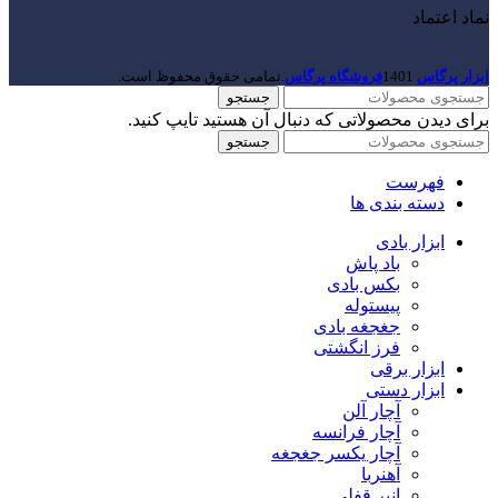
نماد اعتماد
ابزار پرگاس
1401
فروشگاه پرگاس
.تمامی حقوق محفوظ است.
جستجو
برای دیدن محصولاتی که دنبال آن هستید تایپ کنید.
جستجو
فهرست
دسته بندی ها
ابزار بادی
باد پاش
بکس بادی
پیستوله
جغجغه بادی
فرز انگشتی
ابزار برقی
ابزار دستی
آچار آلن
آچار فرانسه
آچار یکسر جغجغه
آهنربا
انبر قفلی