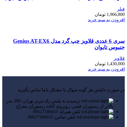
فیلر
1,966,800
تومان
افزودن به سبد خرید
سری 6 عددی قلاویز چپ گرد مدل Genius AT-EX6
جنیوس تایوان
قلاویز
1,430,000
تومان
افزودن به سبد خرید
در صورت داشتن هر گونه سوال یا مشکل باما تماس بگیرید
نرسیده به پلیس راه تبریز تهران، 200 متر
بالاتر از رستوران قصر، روبروی کافه رستوران معراج
تلفن همراه: 09027186633
تلفن تماس: 09027186633