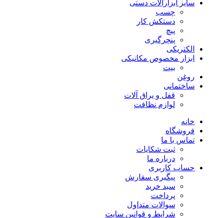
سایز ابزارآلات دستی
چسب
دستکش کار
پیچ
پنچرگیری
الکتریکی
ابزار مخصوص مکانیکی
بیت
روغن
ساختمانی
قفل و یراق آلات
لوازم نظافت
خانه
فروشگاه
تماس با ما
ثبت شکایات
درباره ما
حساب کاربری
پیگیری سفارش
سبد خرید
پرداخت
سوالات متداول
شرایط و قوانین سایت