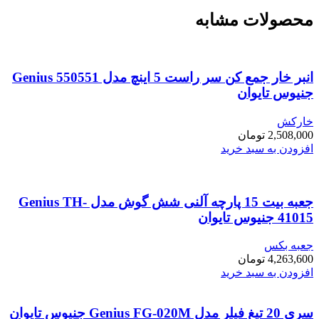
محصولات مشابه
انبر خار جمع کن سر راست 5 اینچ مدل Genius 550551
جنیوس تایوان
خارکش
2,508,000
تومان
افزودن به سبد خرید
جعبه بیت 15 پارچه آلنی شش گوش مدل Genius TH-
41015 جنیوس تایوان
جعبه بکس
4,263,600
تومان
افزودن به سبد خرید
سری 20 تیغ فیلر مدل Genius FG-020M جنیوس تایوان