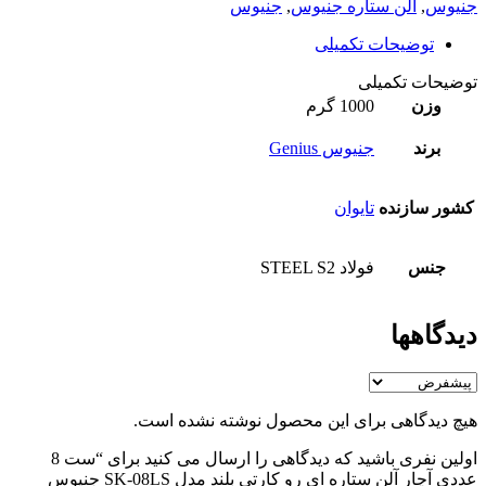
جنیوس
,
آلن ستاره جنیوس
,
جنیوس
توضیحات تکمیلی
توضیحات تکمیلی
وزن
1000 گرم
برند
جنیوس Genius
کشور سازنده
تایوان
جنس
فولاد STEEL S2
دیدگاهها
هیچ دیدگاهی برای این محصول نوشته نشده است.
اولین نفری باشید که دیدگاهی را ارسال می کنید برای “ست 8
عددی آچار آلن ستاره ای رو کارتی بلند مدل SK-08LS جنیوس