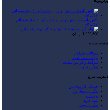
پرفروش‌ها
بکس پایه بلند شش پر درایو 1/2 سایز 21 برند سورانی
SRUNV
لوله گیر دو دسته 1 اینچ
1,029,600
تومان
صفحات سایت
سوالات متداول
پرداخت مستقیم
شرایط و قوانین سایت
تماس با ما
دسترسی سریع
حساب کاربری من
پیگیری سفارش
پرداخت
سبد خرید
پیگیری پستی