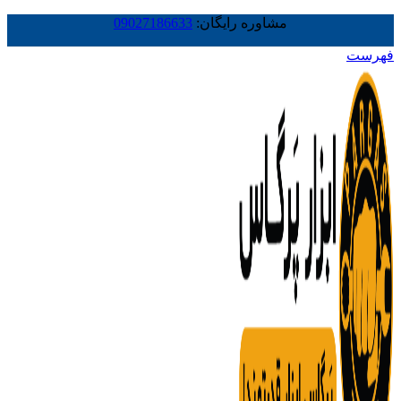
مشاوره رایگان:
09027186633
فهرست