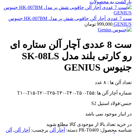
بازگشت به محصولات
ست 7 عددی آچار آلن چاقویی شش پر مدل HK-007BM جنیوس
GENIUS
999,000
تومان
ست 8 عددی آچار آلن ستاره ای
رو کارتی بلند مدل SK-08LS
جنیوس GENIUS
تعداد آلن ها : ۸ عدد
شماره آچار آلن ها :T۱۰-T۱۵-T۲۰-T۲۵-T۳۰-T۴۰-T۵۰-T۵۵
جنس:فولاد استیل S2
در انبار موجود نمی باشد
در خرید تعداد بالا از موجودی کالا مطلع شوید
(تماس)
شناسه محصول:
PR-T0469
دسته:
آچار آلن
برچسب:
آچار آلن
,
آلن