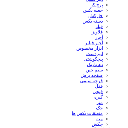
پرچ کن
جعبه بکس
خارکش
دسته بکس
فیلر
قلاویز
آچار
آچار فیلتر
ابزار مخصوص
انبردست
پیچگوشتی
دم باریک
سیم چین
صفحه برش
فرچه سیمی
ففل
قیچی
گیره
متر
جک
متعلقات بکس ها
مته
چکش