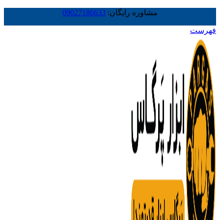
مشاوره رایگان:
09027186633
فهرست