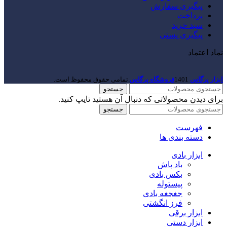
پیگیری سفارش
پرداخت
سبد خرید
پیگیری پستی
نماد اعتماد
ابزار پرگاس
1401
فروشگاه پرگاس
.تمامی حقوق محفوظ است.
جستجو
برای دیدن محصولاتی که دنبال آن هستید تایپ کنید.
جستجو
فهرست
دسته بندی ها
ابزار بادی
باد پاش
بکس بادی
پیستوله
جغجغه بادی
فرز انگشتی
ابزار برقی
ابزار دستی