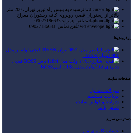
نرسیده به پلیس راه تبریز تهران، 200 متر
بالاتر از رستوران قصر، روبروی کافه رستوران معراج
تلفن همراه: 09027186633
تلفن تماس: 09027186633
پرفروش‌ها
قیچی لوله بر مدل
0801 تیوان TIVAN
قیچی
شارژی ۱۱۸ ولت مدل 118vf باس BOSS
صفحات سایت
سوالات متداول
پرداخت مستقیم
شرایط و قوانین سایت
تماس با ما
دسترسی سریع
حساب کاربری من