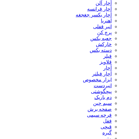
آچار آلن
آچار فرانسه
آچار یکسر جغجغه
آهنربا
انبر قفلی
پرچ کن
جعبه بکس
خارکش
دسته بکس
فیلر
قلاویز
آچار
آچار فیلتر
ابزار مخصوص
انبردست
پیچگوشتی
دم باریک
سیم چین
صفحه برش
فرچه سیمی
ففل
قیچی
گیره
متر