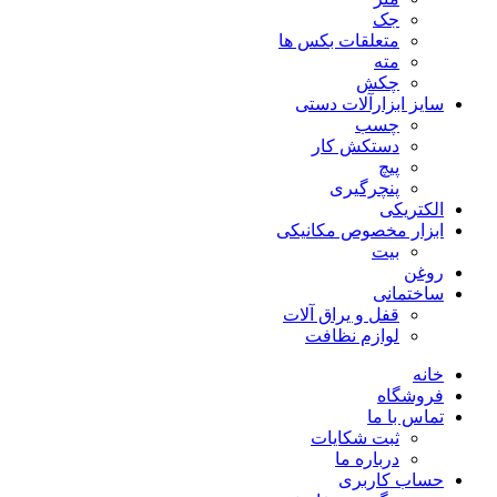
جک
متعلقات بکس ها
مته
چکش
سایز ابزارآلات دستی
چسب
دستکش کار
پیچ
پنچرگیری
الکتریکی
ابزار مخصوص مکانیکی
بیت
روغن
ساختمانی
قفل و یراق آلات
لوازم نظافت
خانه
فروشگاه
تماس با ما
ثبت شکایات
درباره ما
حساب کاربری