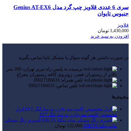
سری 6 عددی قلاویز چپ گرد مدل Genius AT-EX6
جنیوس تایوان
قلاویز
1,430,000
تومان
افزودن به سبد خرید
در صورت داشتن هر گونه سوال یا مشکل باما تماس بگیرید
نرسیده به پلیس راه تبریز تهران، 200 متر
بالاتر از رستوران قصر، روبروی کافه رستوران معراج
تلفن همراه: 09027186633
تلفن تماس: 09027186633
پرفروش‌ها
ابزار
مخصوص کاسه نمد جازن ته میل‌لنگ EF7
اسپری رنگ مشکی
مات نیکتا NIKTA
132,000
تومان