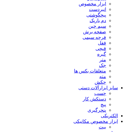
ابزار مخصوص
انبردست
پیچگوشتی
دم باریک
سیم چین
صفحه برش
فرچه سیمی
ففل
قیچی
گیره
متر
جک
متعلقات بکس ها
مته
چکش
سایز ابزارآلات دستی
چسب
دستکش کار
پیچ
پنچرگیری
الکتریکی
ابزار مخصوص مکانیکی
بیت