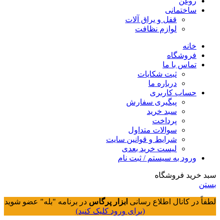
روغن
ساختمانی
قفل و یراق آلات
لوازم نظافت
خانه
فروشگاه
تماس با ما
ثبت شکایات
درباره ما
حساب کاربری
پیگیری سفارش
سبد خرید
پرداخت
سوالات متداول
شرایط و قوانین سایت
لیست خرید بعدی
ورود به سیستم / ثبت نام
سبد خرید فروشگاه
بستن
لطفاً در کانال اطلاع رسانی
ابزار پرگاس
در برنامه "بله" عضو شوید
(برای ورود کلیک کنید)