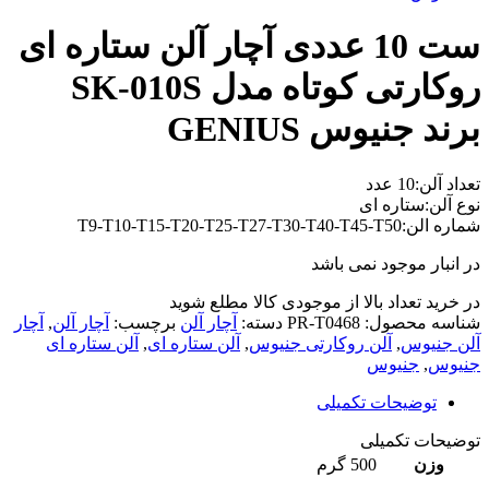
ست 10 عددی آچار آلن ستاره ای
روکارتی کوتاه مدل SK-010S
برند جنیوس GENIUS
تعداد آلن:10 عدد
نوع آلن:ستاره ای
شماره الن:T9-T10-T15-T20-T25-T27-T30-T40-T45-T50
در انبار موجود نمی باشد
در خرید تعداد بالا از موجودی کالا مطلع شوید
(تماس)
شناسه محصول:
PR-T0468
دسته:
آچار آلن
برچسب:
آچار آلن
,
آچار
آلن جنیوس
,
آلن روکارتی جنیوس
,
آلن ستاره ای
,
آلن ستاره ای
جنیوس
,
جنیوس
توضیحات تکمیلی
توضیحات تکمیلی
وزن
500 گرم