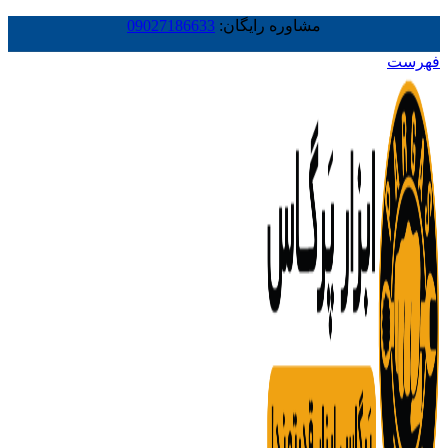
مشاوره رایگان:
09027186633
فهرست