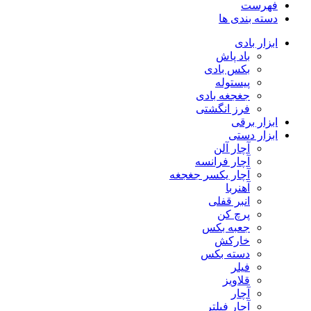
فهرست
دسته بندی ها
ابزار بادی
باد پاش
بکس بادی
پیستوله
جغجغه بادی
فرز انگشتی
ابزار برقی
ابزار دستی
آچار آلن
آچار فرانسه
آچار یکسر جغجغه
آهنربا
انبر قفلی
پرچ کن
جعبه بکس
خارکش
دسته بکس
فیلر
قلاویز
آچار
آچار فیلتر