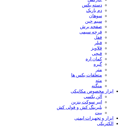
دسته بکس
دم باریک
سوهان
سیم چین
صفحه برش
فرچه سیمی
ففل
فیلر
قلاویز
قیچی
کمان اره
گیره
متر
متعلقات بکس ها
مته
منگنه
ابزار مخصوص مکانیکی
آلن بکسی
انبر سوکت بنزین
بلبرینگ کش و فولی کش
بیت
ابزار و تجهیزات ایمنی
الکتریکی