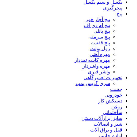
بکسل و سیم بکسل
پنچرگیری
پیچ
پیچ آچار خور
پیچ ام دی اف
پیچ پانلی
پیچ سرمته
پیچ قفسه
رول بولت
مهره آهنی
مهره کاسه نمددار
مهره واشردار
واشر فنری
تجهیزات تعمیرگاهی
سری گریس پمپ
چسب
خودرویی
دستکش کار
روغن
ساختمانی
سایز ابزارآلات دستی
شیر و اتصالات
قفل و یراق آلات
لوازم جانبی