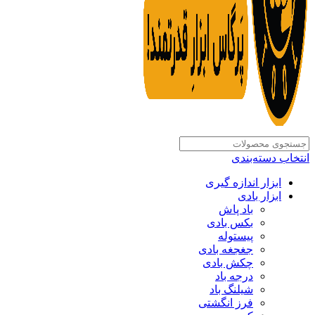
انتخاب دسته‌بندی
ابزار اندازه گیری
ابزار بادی
باد پاش
بکس بادی
پیستوله
جغجغه بادی
چکش بادی
درجه باد
شیلنگ باد
فرز انگشتی