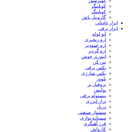
کمپرسور
کوبلینگ
کوپلینگ
گازوییل پاش
ابزار باغبانی
ابزار برقی
اتو لوله
اره زنجیری
اره عمودبر
اره گردبر
اینورتر جوش
بتن کن
بکس برقی
بکس شارژی
بلوور
پروفیل بر
پولیش
پیستوله برقی
تراز لیزری
دریل
سشوار صنعتی
سمباده نواری
فرز آهنگری
کارواش