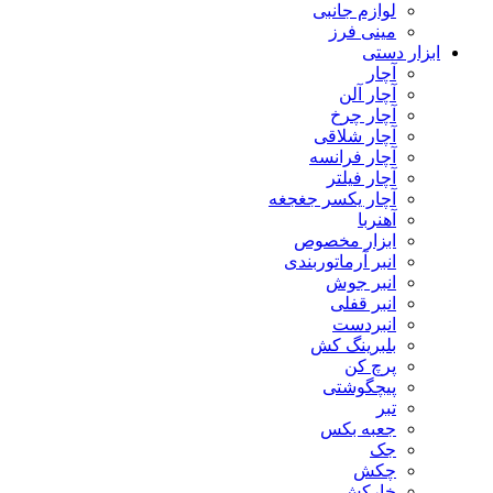
لوازم جانبی
مینی فرز
ابزار دستی
آچار
آچار آلن
آچار چرخ
آچار شلاقی
آچار فرانسه
آچار فیلتر
آچار یکسر جغجغه
آهنربا
ابزار مخصوص
انبر آرماتوربندی
انبر جوش
انبر قفلی
انبردست
بلبرینگ کش
پرچ کن
پیچگوشتی
تبر
جعبه بکس
جک
چکش
خارکش