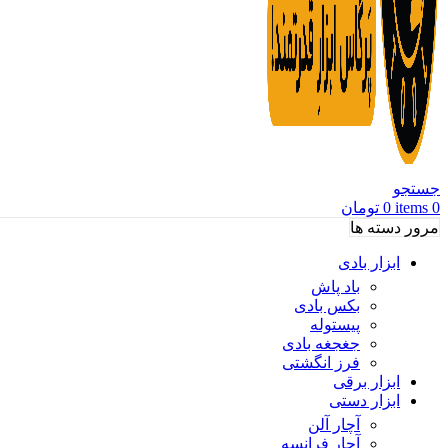
جستجو
0
items
0
تومان
مرور دسته ها
ابزار بادی
باد پاش
بکس بادی
پیستوله
جغجغه بادی
فرز انگشتی
ابزار برقی
ابزار دستی
آچار آلن
آچار فرانسه