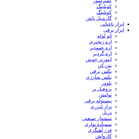
کمپرسور
کوبلینگ
کوپلینگ
گازوییل پاش
ابزار باغبانی
ابزار برقی
اتو لوله
اره زنجیری
اره عمودبر
اره گردبر
اینورتر جوش
بتن کن
بکس برقی
بکس شارژی
بلوور
پروفیل بر
پولیش
پیستوله برقی
تراز لیزری
دریل
سشوار صنعتی
سمباده نواری
فرز آهنگری
کارواش