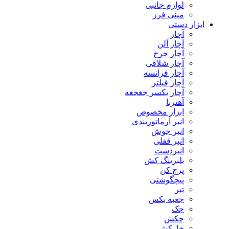
لوازم جانبی
مینی فرز
ابزار دستی
آچار
آچار آلن
آچار چرخ
آچار شلاقی
آچار فرانسه
آچار فیلتر
آچار یکسر جغجغه
آهنربا
ابزار مخصوص
انبر آرماتوربندی
انبر جوش
انبر قفلی
انبردست
بلبرینگ کش
پرچ کن
پیچگوشتی
تبر
جعبه بکس
جک
چکش
خارکش