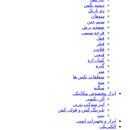
دسته بکس
دم باریک
سوهان
سیم چین
صفحه برش
فرچه سیمی
ففل
فیلر
قلاویز
قیچی
کمان اره
گیره
متر
متعلقات بکس ها
مته
منگنه
ابزار مخصوص مکانیکی
آلن بکسی
انبر سوکت بنزین
بلبرینگ کش و فولی کش
بیت
ابزار و تجهیزات ایمنی
الکتریکی