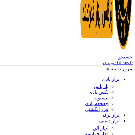
جستجو
0
items
0
تومان
مرور دسته ها
ابزار بادی
باد پاش
بکس بادی
پیستوله
جغجغه بادی
فرز انگشتی
ابزار برقی
ابزار دستی
آچار آلن
آچار فرانسه