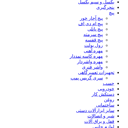
بکسل و سیم بکسل
پنچرگیری
پیچ
پیچ آچار خور
پیچ ام دی اف
پیچ پانلی
پیچ سرمته
پیچ قفسه
رول بولت
مهره آهنی
مهره کاسه نمددار
مهره واشردار
واشر فنری
تجهیزات تعمیرگاهی
سری گریس پمپ
چسب
خودرویی
دستکش کار
روغن
ساختمانی
سایز ابزارآلات دستی
شیر و اتصالات
قفل و یراق آلات
لوازم جانبی