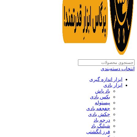
انتخاب دسته‌بندی
ابزار اندازه گیری
ابزار بادی
باد پاش
بکس بادی
پیستوله
جغجغه بادی
چکش بادی
درجه باد
شیلنگ باد
فرز انگشتی