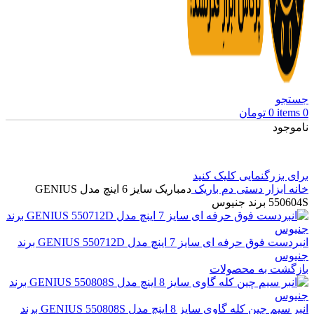
جستجو
0
items
0
تومان
ناموجود
برای بزرگنمایی کلیک کنید
خانه
ابزار دستی
دم باریک
دمباریک سایز 6 اینچ مدل GENIUS
550604S برند جنیوس
انبردست فوق حرفه ای سایز 7 اینچ مدل GENIUS 550712D برند
جنیوس
بازگشت به محصولات
انبر سیم چین کله گاوی سایز 8 اینچ مدل GENIUS 550808S برند