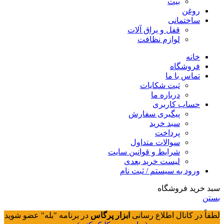
بیت
روغن
ساختمانی
قفل و یراق آلات
لوازم نظافت
خانه
فروشگاه
تماس با ما
ثبت شکایات
درباره ما
حساب کاربری
پیگیری سفارش
سبد خرید
پرداخت
سوالات متداول
شرایط و قوانین سایت
لیست خرید بعدی
ورود به سیستم / ثبت نام
سبد خرید فروشگاه
بستن
لطفاً در کانال اطلاع رسانی
ابزار پرگاس
در برنامه "بله" عضو شوید