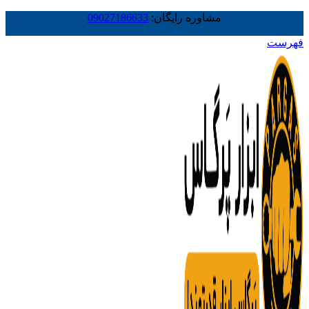
مشاوره رایگان:
09027186633
فهرست