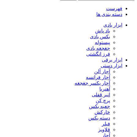
فهرست
دسته بندی ها
ابزار بادی
باد پاش
بکس بادی
پیستوله
جغجغه بادی
فرز انگشتی
ابزار برقی
ابزار دستی
آچار آلن
آچار فرانسه
آچار یکسر جغجغه
آهنربا
انبر قفلی
پرچ کن
جعبه بکس
خارکش
دسته بکس
فیلر
قلاویز
آچار