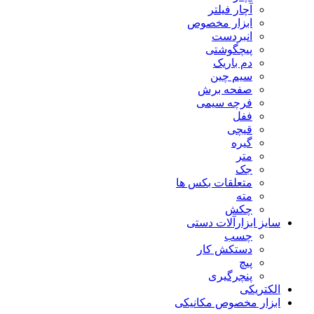
آچار فیلتر
ابزار مخصوص
انبردست
پیچگوشتی
دم باریک
سیم چین
صفحه برش
فرچه سیمی
ففل
قیچی
گیره
متر
جک
متعلقات بکس ها
مته
چکش
سایز ابزارآلات دستی
چسب
دستکش کار
پیچ
پنچرگیری
الکتریکی
ابزار مخصوص مکانیکی