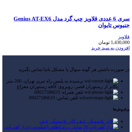
سری 6 عددی قلاویز چپ گرد مدل Genius AT-EX6
جنیوس تایوان
قلاویز
1,430,000
تومان
افزودن به سبد خرید
در صورت داشتن هر گونه سوال یا مشکل باما تماس بگیرید
نرسیده به پلیس راه تبریز تهران، 200 متر
بالاتر از رستوران قصر، روبروی کافه رستوران معراج
تلفن همراه: 09027186633
تلفن تماس: 09027186633
پرفروش‌ها
کاتر پلاستیکی نایف
تراز آهنربایی