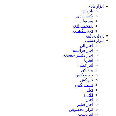
ابزار بادی
باد پاش
بکس بادی
پیستوله
جغجغه بادی
فرز انگشتی
ابزار برقی
ابزار دستی
آچار آلن
آچار فرانسه
آچار یکسر جغجغه
آهنربا
انبر قفلی
پرچ کن
جعبه بکس
خارکش
دسته بکس
فیلر
قلاویز
آچار
آچار فیلتر
ابزار مخصوص
انبردست