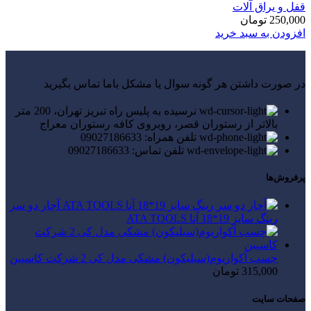
قفل و یراق آلات
250,000
تومان
افزودن به سبد خرید
در صورت داشتن هر گونه سوال یا مشکل باما تماس بگیرید
نرسیده به پلیس راه تبریز تهران، 200 متر
بالاتر از رستوران قصر، روبروی کافه رستوران معراج
تلفن همراه: 09027186633
تلفن تماس: 09027186633
پرفروش‌ها
آچار دو سر
رینگ سایز 19*18 آتا ATA TOOLS
چسب آکواریوم(سیلیکون) مشکی مدل کی 2 شرکت کاسپین
315,000
تومان
صفحات سایت