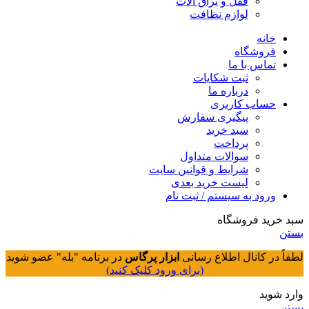
قفل و یراق آلات
لوازم نظافت
خانه
فروشگاه
تماس با ما
ثبت شکایات
درباره ما
حساب کاربری
پیگیری سفارش
سبد خرید
پرداخت
سوالات متداول
شرایط و قوانین سایت
لیست خرید بعدی
ورود به سیستم / ثبت نام
سبد خرید فروشگاه
بستن
لطفاً در کانال اطلاع رسانی
ابزار پرگاس
در برنامه "بله" عضو شوید
(برای ورود کلیک کنید)
وارد شوید
بستن