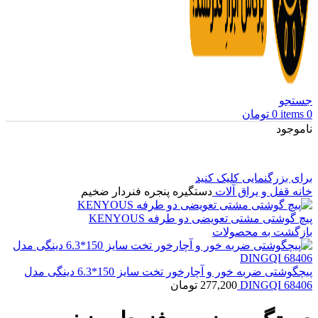
جستجو
0
items
0
تومان
ناموجود
برای بزرگنمایی کلیک کنید
خانه
قفل و یراق آلات
دستگیره پنجره فنردار ضخیم
پیچ گوشتی مشتی تعویضی دو طرفه KENYOUS
بازگشت به محصولات
پیچگوشتی ضربه خور و آچارخور تخت سایز 150*6.3 دینگی مدل
68406 DINGQI
277,200
تومان