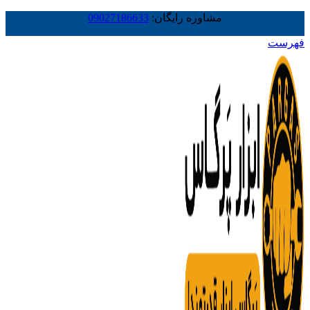
مشاوره رایگان:
09027186633
فهرست