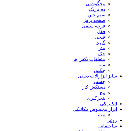
پیچگوشتی
دم باریک
سیم چین
صفحه برش
فرچه سیمی
ففل
قیچی
گیره
متر
جک
متعلقات بکس ها
مته
چکش
سایز ابزارآلات دستی
چسب
دستکش کار
پیچ
پنچرگیری
الکتریکی
ابزار مخصوص مکانیکی
بیت
روغن
ساختمانی