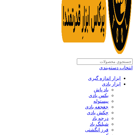
انتخاب دسته‌بندی
ابزار اندازه گیری
ابزار بادی
باد پاش
بکس بادی
پیستوله
جغجغه بادی
چکش بادی
درجه باد
شیلنگ باد
فرز انگشتی