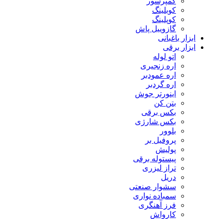
کمپرسور
کوبلینگ
کوپلینگ
گازوییل پاش
ابزار باغبانی
ابزار برقی
اتو لوله
اره زنجیری
اره عمودبر
اره گردبر
اینورتر جوش
بتن کن
بکس برقی
بکس شارژی
بلوور
پروفیل بر
پولیش
پیستوله برقی
تراز لیزری
دریل
سشوار صنعتی
سمباده نواری
فرز آهنگری
کارواش