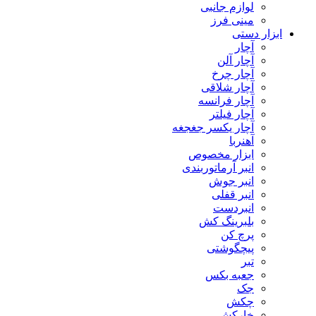
لوازم جانبی
مینی فرز
ابزار دستی
آچار
آچار آلن
آچار چرخ
آچار شلاقی
آچار فرانسه
آچار فیلتر
آچار یکسر جغجغه
آهنربا
ابزار مخصوص
انبر آرماتوربندی
انبر جوش
انبر قفلی
انبردست
بلبرینگ کش
پرچ کن
پیچگوشتی
تبر
جعبه بکس
جک
چکش
خارکش