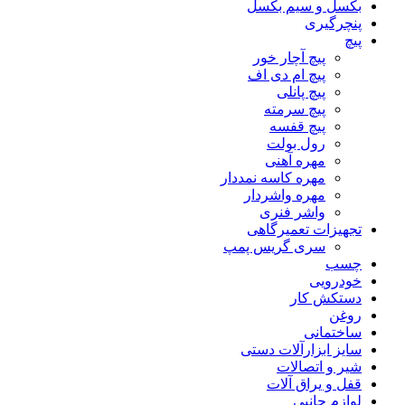
بکسل و سیم بکسل
پنچرگیری
پیچ
پیچ آچار خور
پیچ ام دی اف
پیچ پانلی
پیچ سرمته
پیچ قفسه
رول بولت
مهره آهنی
مهره کاسه نمددار
مهره واشردار
واشر فنری
تجهیزات تعمیرگاهی
سری گریس پمپ
چسب
خودرویی
دستکش کار
روغن
ساختمانی
سایز ابزارآلات دستی
شیر و اتصالات
قفل و یراق آلات
لوازم جانبی