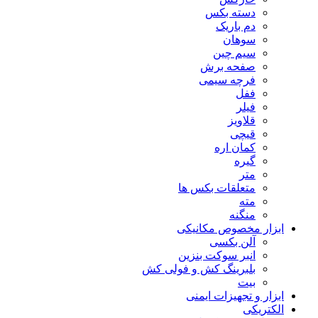
دسته بکس
دم باریک
سوهان
سیم چین
صفحه برش
فرچه سیمی
ففل
فیلر
قلاویز
قیچی
کمان اره
گیره
متر
متعلقات بکس ها
مته
منگنه
ابزار مخصوص مکانیکی
آلن بکسی
انبر سوکت بنزین
بلبرینگ کش و فولی کش
بیت
ابزار و تجهیزات ایمنی
الکتریکی