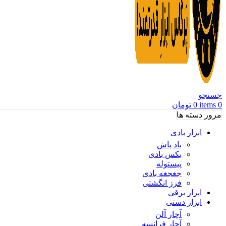
جستجو
0
items
0
تومان
مرور دسته ها
ابزار بادی
باد پاش
بکس بادی
پیستوله
جغجغه بادی
فرز انگشتی
ابزار برقی
ابزار دستی
آچار آلن
آچار فرانسه