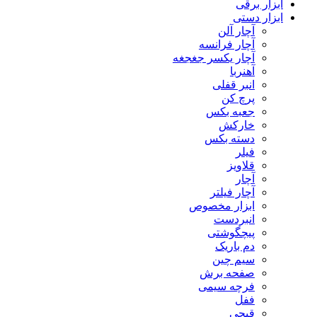
ابزار برقی
ابزار دستی
آچار آلن
آچار فرانسه
آچار یکسر جغجغه
آهنربا
انبر قفلی
پرچ کن
جعبه بکس
خارکش
دسته بکس
فیلر
قلاویز
آچار
آچار فیلتر
ابزار مخصوص
انبردست
پیچگوشتی
دم باریک
سیم چین
صفحه برش
فرچه سیمی
ففل
قیچی