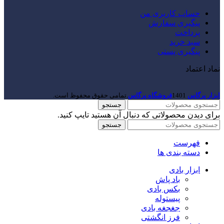
حساب کاربری من
پیگیری سفارش
پرداخت
سبد خرید
پیگیری پستی
نماد اعتماد
ابزار پرگاس
1401
فروشگاه پرگاس
.تمامی حقوق محفوظ است.
جستجو
برای دیدن محصولاتی که دنبال آن هستید تایپ کنید.
جستجو
فهرست
دسته بندی ها
ابزار بادی
باد پاش
بکس بادی
پیستوله
جغجغه بادی
فرز انگشتی