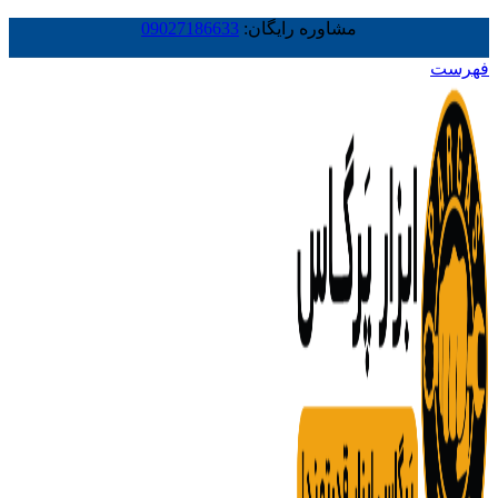
مشاوره رایگان:
09027186633
فهرست