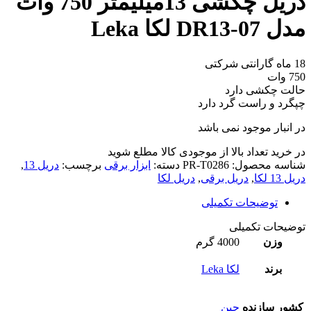
دریل چکشی 13میلیمتر 750 وات
مدل DR13-07 لکا Leka
18 ماه گارانتی شرکتی
750 وات
حالت چکشی دارد
چپگرد و راست گرد دارد
در انبار موجود نمی باشد
در خرید تعداد بالا از موجودی کالا مطلع شوید
(تماس)
شناسه محصول:
PR-T0286
دسته:
ابزار برقی
برچسب:
دریل 13
,
دریل 13 لکا
,
دریل برقی
,
دریل لکا
توضیحات تکمیلی
توضیحات تکمیلی
وزن
4000 گرم
برند
لکا Leka
کشور سازنده
چین