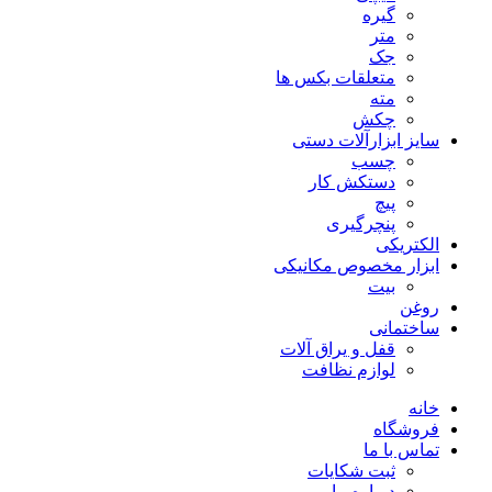
گیره
متر
جک
متعلقات بکس ها
مته
چکش
سایز ابزارآلات دستی
چسب
دستکش کار
پیچ
پنچرگیری
الکتریکی
ابزار مخصوص مکانیکی
بیت
روغن
ساختمانی
قفل و یراق آلات
لوازم نظافت
خانه
فروشگاه
تماس با ما
ثبت شکایات
درباره ما