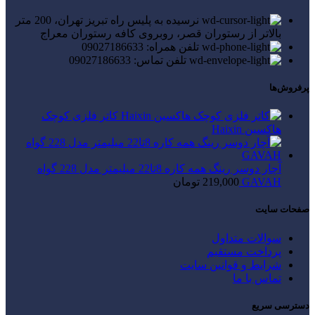
نرسیده به پلیس راه تبریز تهران، 200 متر
بالاتر از رستوران قصر، روبروی کافه رستوران معراج
تلفن همراه: 09027186633
تلفن تماس: 09027186633
پرفروش‌ها
کاتر فلزی کوچک
هاکسین Haixin
آچار دوسر رینگ همه کاره 8تا22 میلیمتر مدل 228 گواه
GAVAH
219,000
تومان
صفحات سایت
سوالات متداول
پرداخت مستقیم
شرایط و قوانین سایت
تماس با ما
دسترسی سریع