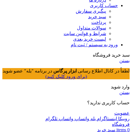
حساب کاربری
پیگیری سفارش
سبد خرید
پرداخت
سوالات متداول
شرایط و قوانین سایت
لیست خرید بعدی
ورود به سیستم / ثبت نام
سبد خرید فروشگاه
بستن
لطفاً در کانال اطلاع رسانی
ابزار پرگاس
در برنامه "بله" عضو شوید
(برای ورود کلیک کنید)
وارد شوید
بستن
حساب کاربری ندارید؟
عضویت
روبیکا
اینستاگرام
بله
واتساپ
واتساپ
تلگرام
فروشگاه
0
items
سبد خريد