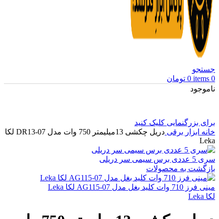
جستجو
0
items
0
تومان
ناموجود
برای بزرگنمایی کلیک کنید
خانه
ابزار برقی
دریل چکشی 13میلیمتر 750 وات مدل DR13-07 لکا
Leka
سری 5 عددی برس سیمی سر دریلی
بازگشت به محصولات
مینی فرز 710 وات کلید بغل مدل AG115-07 لکا Leka
لکا Leka