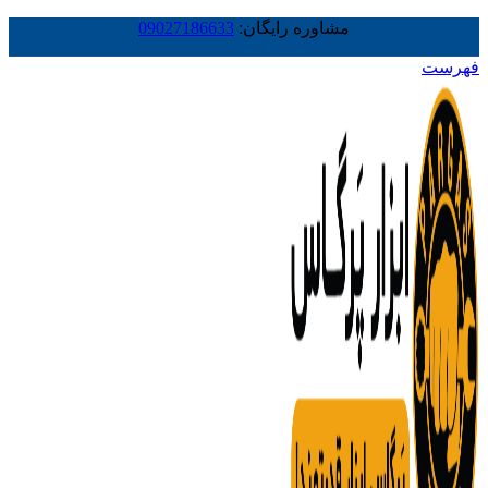
مشاوره رایگان:
09027186633
فهرست