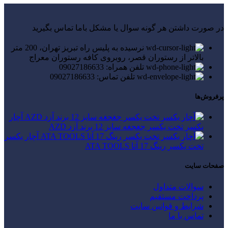
در صورت داشتن هر گونه سوال یا مشکل باما تماس بگیرید
نرسیده به پلیس راه تبریز تهران، 200 متر
بالاتر از رستوران قصر، روبروی کافه رستوران معراج
تلفن همراه: 09027186633
تلفن تماس: 09027186633
پرفروش‌ها
آچار
یکسر تخت یکسر جغجغه سایز 12 برند آزد AZD
آچار یکسر
تخت یکسر رینگ 17 آتا ATA TOOLS
صفحات سایت
سوالات متداول
پرداخت مستقیم
شرایط و قوانین سایت
تماس با ما