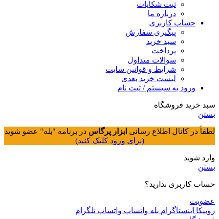
ثبت شکایات
درباره ما
حساب کاربری
پیگیری سفارش
سبد خرید
پرداخت
سوالات متداول
شرایط و قوانین سایت
لیست خرید بعدی
ورود به سیستم / ثبت نام
سبد خرید فروشگاه
بستن
لطفاً در کانال اطلاع رسانی
ابزار پرگاس
در برنامه "بله" عضو شوید
(برای ورود کلیک کنید)
وارد شوید
بستن
حساب کاربری ندارید؟
عضویت
روبیکا
اینستاگرام
بله
واتساپ
واتساپ
تلگرام