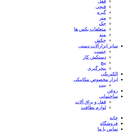
ففل
قیچی
گیره
متر
جک
متعلقات بکس ها
مته
چکش
سایز ابزارآلات دستی
چسب
دستکش کار
پیچ
پنچرگیری
الکتریکی
ابزار مخصوص مکانیکی
بیت
روغن
ساختمانی
قفل و یراق آلات
لوازم نظافت
خانه
فروشگاه
تماس با ما