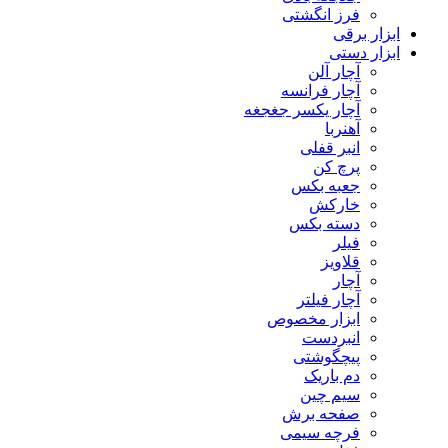
فرز انگشتی
ابزار برقی
ابزار دستی
آچار آلن
آچار فرانسه
آچار یکسر جغجغه
آهنربا
انبر قفلی
پرچ کن
جعبه بکس
خارکش
دسته بکس
فیلر
قلاویز
آچار
آچار فیلتر
ابزار مخصوص
انبردست
پیچگوشتی
دم باریک
سیم چین
صفحه برش
فرچه سیمی