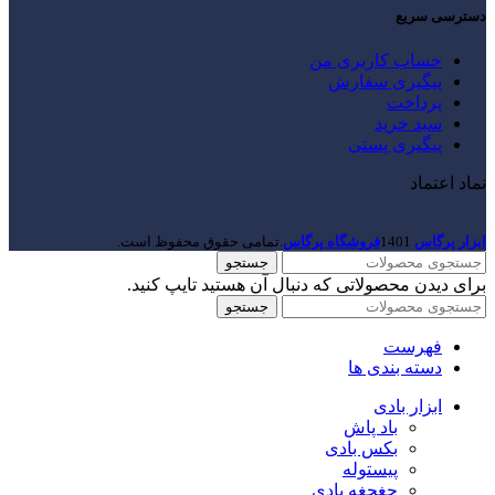
دسترسی سریع
حساب کاربری من
پیگیری سفارش
پرداخت
سبد خرید
پیگیری پستی
نماد اعتماد
ابزار پرگاس
1401
فروشگاه پرگاس
.تمامی حقوق محفوظ است.
جستجو
برای دیدن محصولاتی که دنبال آن هستید تایپ کنید.
جستجو
فهرست
دسته بندی ها
ابزار بادی
باد پاش
بکس بادی
پیستوله
جغجغه بادی