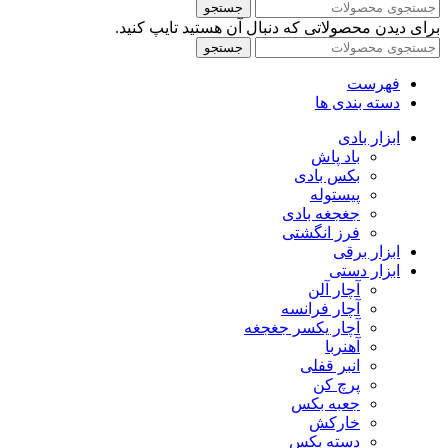
جستجو
برای دیدن محصولاتی که دنبال آن هستید تایپ کنید.
جستجو
فهرست
دسته بندی ها
ابزار بادی
باد پاش
بکس بادی
پیستوله
جغجغه بادی
فرز انگشتی
ابزار برقی
ابزار دستی
آچار آلن
آچار فرانسه
آچار یکسر جغجغه
آهنربا
انبر قفلی
پرچ کن
جعبه بکس
خارکش
دسته بکس