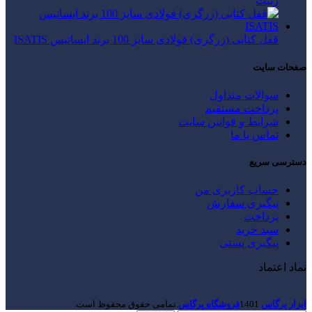
زنیت
قفل کتابی (زرگری) فولادی سایز 100 برند ایساتیس ISATIS
صفحات سایت
سوالات متداول
پرداخت مستقیم
شرایط و قوانین سایت
تماس با ما
دسترسی سریع
حساب کاربری من
پیگیری سفارش
پرداخت
سبد خرید
پیگیری پستی
نماد اعتماد
ابزار پرگاس
1401
فروشگاه پرگاس
.تمامی حقوق محفوظ است.