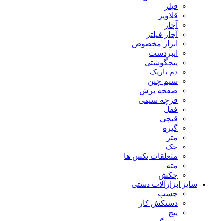
فیلر
قلاویز
آچار
آچار فیلتر
ابزار مخصوص
انبردست
پیچگوشتی
دم باریک
سیم چین
صفحه برش
فرچه سیمی
ففل
قیچی
گیره
متر
جک
متعلقات بکس ها
مته
چکش
سایز ابزارآلات دستی
چسب
دستکش کار
پیچ