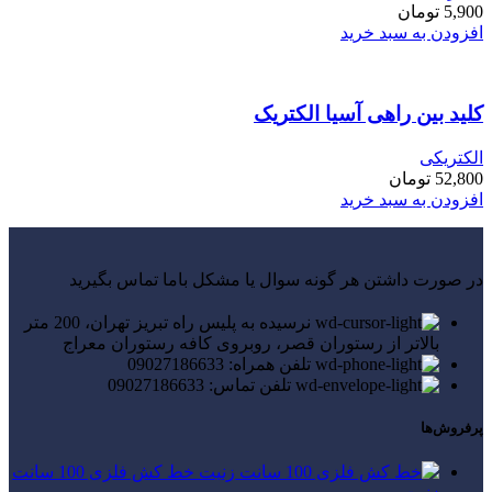
5,900
تومان
افزودن به سبد خرید
کلید بین راهی آسیا الکتریک
الکتریکی
52,800
تومان
افزودن به سبد خرید
در صورت داشتن هر گونه سوال یا مشکل باما تماس بگیرید
نرسیده به پلیس راه تبریز تهران، 200 متر
بالاتر از رستوران قصر، روبروی کافه رستوران معراج
تلفن همراه: 09027186633
تلفن تماس: 09027186633
پرفروش‌ها
خط کش فلزی 100 سانت