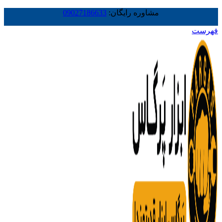
مشاوره رایگان:
09027186633
فهرست