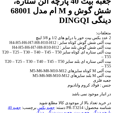
جعبه بیت 40 پارچه آلن ستاره،
شش گوش و M ام مدل 68001
دینگی DINGQI
متعلقات:
2 عدد بکس بيت خور با درایو های 1/2 و 3/8 اینچ
بيت آلنی شش گوش کوتاه سايز : H4-H5-H6-H7-H8-H10-H12
بيت آلنی شش گوش بلند سايز : H4-H5-H6-H7-H8-H10-H12
بيت آلنی ستاره ای کوتاه سايز T20 – T25 – T30 – T40 – T45 – T50
– T55
بيت آلنی ستاره ای بلند سايز T20 – T25 – T30 – T40 – T45 – T50
– T55
بیت آلنی M کوتاه سایزهای M5-M6-M8-M10-M12
بیت آلنی M بلند سایزهای M5-M6-M8-M10-M12
جعبه فلزی
جنس : فولاد کروم وانادیوم
در انبار موجود نمی باشد
در خرید تعداد بالا از موجودی کالا مطلع شوید
(تماس)
شناسه محصول:
PR-T3214
دسته:
جعبه بکس
برچسب:
جعبه 40
پارچه دینگی
,
جعبه بیت
,
جعبه بیت دینگی
,
دینگی