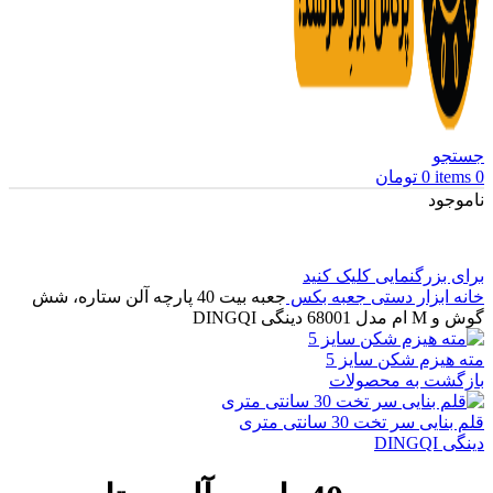
جستجو
0
items
0
تومان
ناموجود
برای بزرگنمایی کلیک کنید
خانه
ابزار دستی
جعبه بکس
جعبه بیت 40 پارچه آلن ستاره، شش
گوش و M ام مدل 68001 دینگی DINGQI
مته هیزم شکن سایز 5
بازگشت به محصولات
قلم بنایی سر تخت 30 سانتی متری
دینگی DINGQI