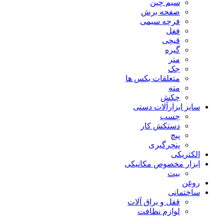
سیم چین
صفحه برش
فرچه سیمی
ففل
قیچی
گیره
متر
جک
متعلقات بکس ها
مته
چکش
سایز ابزارآلات دستی
چسب
دستکش کار
پیچ
پنچرگیری
الکتریکی
ابزار مخصوص مکانیکی
بیت
روغن
ساختمانی
قفل و یراق آلات
لوازم نظافت