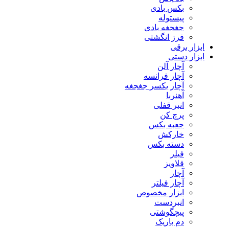
بکس بادی
پیستوله
جغجغه بادی
فرز انگشتی
ابزار برقی
ابزار دستی
آچار آلن
آچار فرانسه
آچار یکسر جغجغه
آهنربا
انبر قفلی
پرچ کن
جعبه بکس
خارکش
دسته بکس
فیلر
قلاویز
آچار
آچار فیلتر
ابزار مخصوص
انبردست
پیچگوشتی
دم باریک