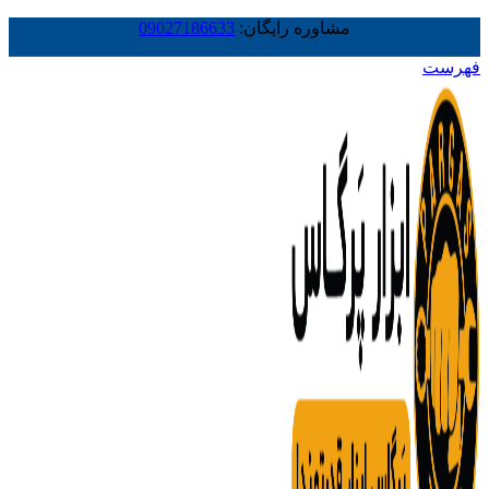
مشاوره رایگان:
09027186633
فهرست