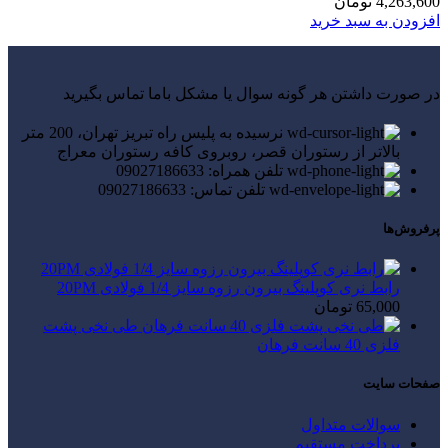
4,263,600
تومان
افزودن به سبد خرید
در صورت داشتن هر گونه سوال یا مشکل باما تماس بگیرید
نرسیده به پلیس راه تبریز تهران، 200 متر
بالاتر از رستوران قصر، روبروی کافه رستوران معراج
تلفن همراه: 09027186633
تلفن تماس: 09027186633
پرفروش‌ها
رابط نری کوپلینگ بیرون رزوه سایز 1/4 فولادی 20PM
65,000
تومان
طی نخی پشت
فلزی 40 سانت فرهان
صفحات سایت
سوالات متداول
پرداخت مستقیم