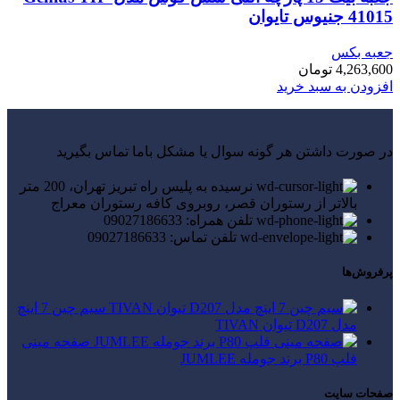
41015 جنیوس تایوان
جعبه بکس
4,263,600
تومان
افزودن به سبد خرید
در صورت داشتن هر گونه سوال یا مشکل باما تماس بگیرید
نرسیده به پلیس راه تبریز تهران، 200 متر
بالاتر از رستوران قصر، روبروی کافه رستوران معراج
تلفن همراه: 09027186633
تلفن تماس: 09027186633
پرفروش‌ها
سیم چین 7 اینچ
مدل D207 تیوان TIVAN
صفحه مینی
فلپ P80 برند جومله JUMLEE
صفحات سایت