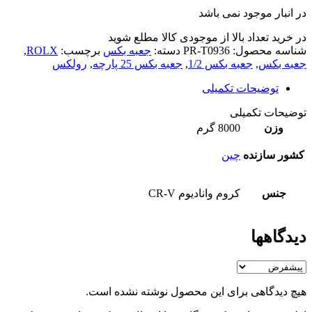
در انبار موجود نمی باشد
در خرید تعداد بالا از موجودی کالا مطلع شوید
(تماس)
شناسه محصول:
PR-T0936
دسته:
جعبه بکس
برچسب:
ROLX
,
جعبه بکس
,
جعبه بکس 1/2
,
جعبه بکس 25 پارچه
,
رولکس
توضیحات تکمیلی
توضیحات تکمیلی
وزن
8000 گرم
کشور سازنده
چین
جنس
کروم وانادیوم CR-V
دیدگاهها
هیچ دیدگاهی برای این محصول نوشته نشده است.