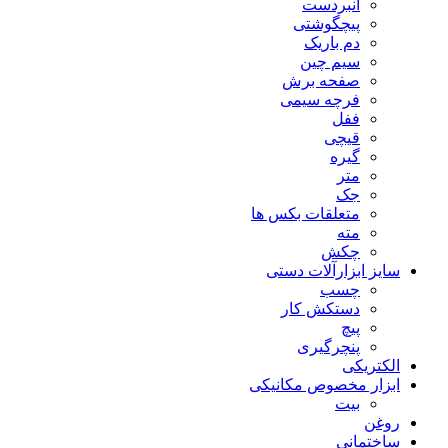
انبردست
پیچگوشتی
دم باریک
سیم چین
صفحه برش
فرچه سیمی
ففل
قیچی
گیره
متر
جک
متعلقات بکس ها
مته
چکش
سایز ابزارآلات دستی
چسب
دستکش کار
پیچ
پنچرگیری
الکتریکی
ابزار مخصوص مکانیکی
بیت
روغن
ساختمانی