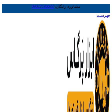
مشاوره رایگان:
09027186633
فهرست