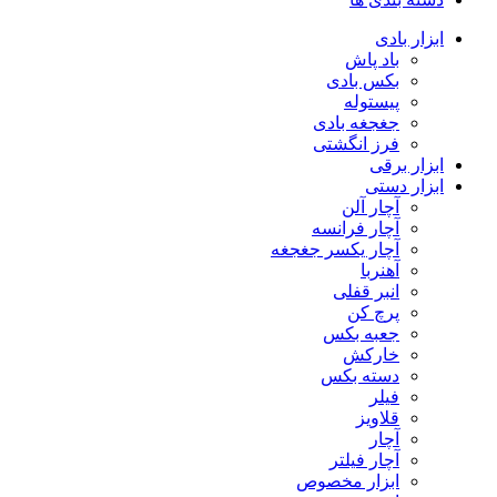
ابزار بادی
باد پاش
بکس بادی
پیستوله
جغجغه بادی
فرز انگشتی
ابزار برقی
ابزار دستی
آچار آلن
آچار فرانسه
آچار یکسر جغجغه
آهنربا
انبر قفلی
پرچ کن
جعبه بکس
خارکش
دسته بکس
فیلر
قلاویز
آچار
آچار فیلتر
ابزار مخصوص