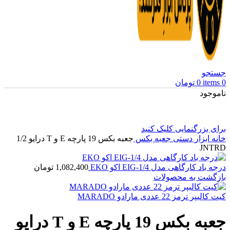
جستجو
0
items
0
تومان
ناموجود
برای بزرگنمایی کلیک کنید
خانه
ابزار دستی
جعبه بکس
جعبه بکس 19 پارچه E و T درایو 1/2
JNTRD
درجه باد کارگاهی مدل EIG-1/4 اکو EKO
1,082,400
تومان
بازگشت به محصولات
کیت کالیپر ترمز 22 عددی مارادو MARADO
جعبه بکس 19 پارچه E و T درایو