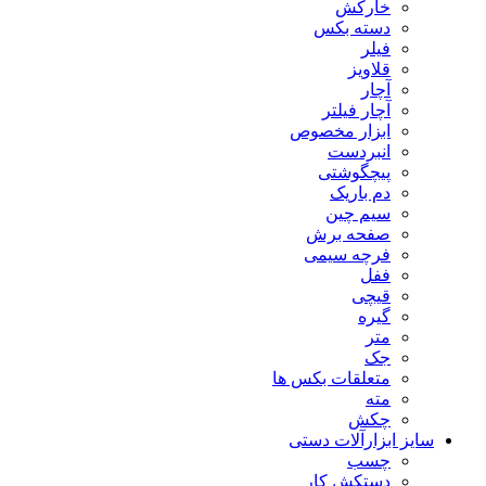
خارکش
دسته بکس
فیلر
قلاویز
آچار
آچار فیلتر
ابزار مخصوص
انبردست
پیچگوشتی
دم باریک
سیم چین
صفحه برش
فرچه سیمی
ففل
قیچی
گیره
متر
جک
متعلقات بکس ها
مته
چکش
سایز ابزارآلات دستی
چسب
دستکش کار