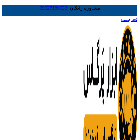
مشاوره رایگان:
09027186633
فهرست