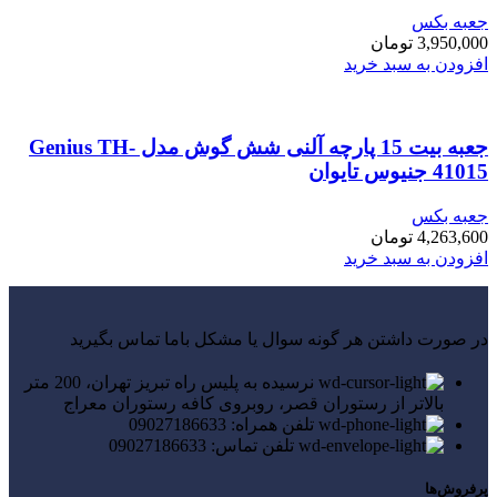
جعبه بکس
3,950,000
تومان
افزودن به سبد خرید
جعبه بیت 15 پارچه آلنی شش گوش مدل Genius TH-
41015 جنیوس تایوان
جعبه بکس
4,263,600
تومان
افزودن به سبد خرید
در صورت داشتن هر گونه سوال یا مشکل باما تماس بگیرید
نرسیده به پلیس راه تبریز تهران، 200 متر
بالاتر از رستوران قصر، روبروی کافه رستوران معراج
تلفن همراه: 09027186633
تلفن تماس: 09027186633
پرفروش‌ها