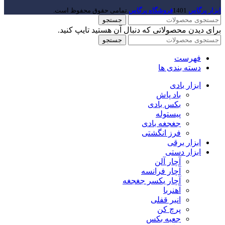
ابزار پرگاس
1401
فروشگاه پرگاس
.تمامی حقوق محفوظ است.
جستجو
برای دیدن محصولاتی که دنبال آن هستید تایپ کنید.
جستجو
فهرست
دسته بندی ها
ابزار بادی
باد پاش
بکس بادی
پیستوله
جغجغه بادی
فرز انگشتی
ابزار برقی
ابزار دستی
آچار آلن
آچار فرانسه
آچار یکسر جغجغه
آهنربا
انبر قفلی
پرچ کن
جعبه بکس