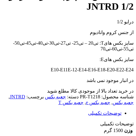
1/2 JNTRD
درایو 1/2
از جنس کروم وانادیوم
سایز بکس هایT: تی20 – تی25- تی27-تی30-تی40-تی45-تی50-
تی55-تی60-تی70
سایز بکس هایE:
E10-E11E-12-E14-E16-E18-E20-E22-E24
در انبار موجود نمی باشد
در خرید تعداد بالا از موجودی کالا مطلع شوید
(تماس)
شناسه محصول:
PR-T1218
دسته:
جعبه بکس
برچسب:
JNTRD
,
جعبه بکس
,
جعبه بکس e
,
جعبه بکس T
توضیحات تکمیلی
توضیحات تکمیلی
وزن
1500 گرم