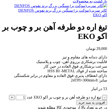
بازگشت به محصولات
کاتر سربی(موکت بر) سنگین بزرگ برند نفوس DENFOS
اکو EKO
تیغ اره دو طرفه آهن بر و چوب بر
اکو EKO
29,000
تومان
دارای دندانه های مقاوم و تیز
قابلیت برشکاری برروی آهن، چوب و پلاستیک
سرعت برشکاری فوق العاده در حین کار
ساخته شده از فولاد HSS BI -METAL
دارای انعطاف پذیری فوق العاده و مقاوم در برابر شکستگی
سایز: 8-24TPI×300mm
53 در انبار
تیغ اره دو طرفه آهن بر و چوب بر اکو EKO عدد
افزودن به سبد خرید
در خرید تعداد بالا از موجودی کالا مطلع شوید
(تماس)