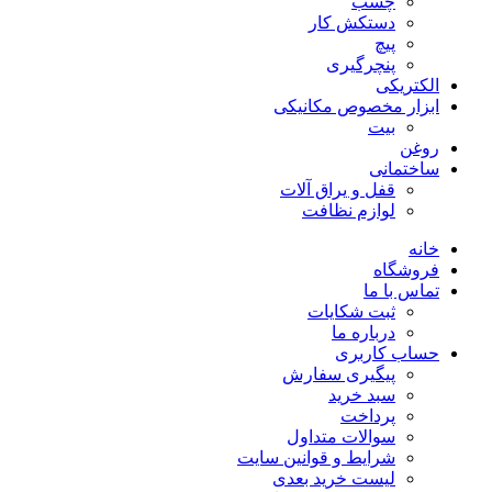
چسب
دستکش کار
پیچ
پنچرگیری
الکتریکی
ابزار مخصوص مکانیکی
بیت
روغن
ساختمانی
قفل و یراق آلات
لوازم نظافت
خانه
فروشگاه
تماس با ما
ثبت شکایات
درباره ما
حساب کاربری
پیگیری سفارش
سبد خرید
پرداخت
سوالات متداول
شرایط و قوانین سایت
لیست خرید بعدی