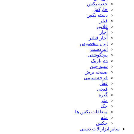
جعبه بکس
خارکش
دسته بکس
فیلر
قلاویز
آچار
آچار فیلتر
ابزار مخصوص
انبردست
پیچگوشتی
دم باریک
سیم چین
صفحه برش
فرچه سیمی
ففل
قیچی
گیره
متر
جک
متعلقات بکس ها
مته
چکش
سایز ابزارآلات دستی