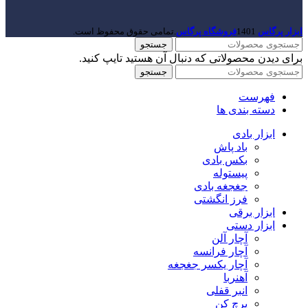
ابزار پرگاس
1401
فروشگاه پرگاس
.تمامی حقوق محفوظ است.
جستجو
برای دیدن محصولاتی که دنبال آن هستید تایپ کنید.
جستجو
فهرست
دسته بندی ها
ابزار بادی
باد پاش
بکس بادی
پیستوله
جغجغه بادی
فرز انگشتی
ابزار برقی
ابزار دستی
آچار آلن
آچار فرانسه
آچار یکسر جغجغه
آهنربا
انبر قفلی
پرچ کن