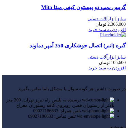
گریس پمپ دو پیستون کیفی میتا Mita
سایز ابزارآلات دستی
2,365,000
تومان
افزودن به سبد خرید
گیره (انبر) اتصال جوشکاری 350 آمپر دماوند
سایز ابزارآلات دستی
105,600
تومان
افزودن به سبد خرید
در صورت داشتن هر گونه سوال یا مشکل باما تماس بگیرید
نرسیده به پلیس راه تبریز تهران، 200 متر
بالاتر از رستوران قصر، روبروی کافه رستوران معراج
تلفن همراه: 09027186633
تلفن تماس: 09027186633
پرفروش‌ها