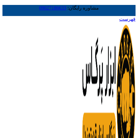
مشاوره رایگان:
09027186633
فهرست