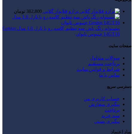
ترازو قلابدار گلابی
382,800
تومان
پیستوله رنگ پاش سه تنظیم کاسه رو با نازل 1.6 مدل Genius
14GT16 جنیوس تایوان
صفحات سایت
سوالات متداول
پرداخت مستقیم
شرایط و قوانین سایت
تماس با ما
دسترسی سریع
حساب کاربری من
پیگیری سفارش
پرداخت
سبد خرید
پیگیری پستی
نماد اعتماد