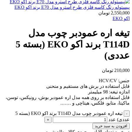
پیستوله رنگ کاسه فلزی طرح آسترو مدل E70 برند اکو EKO
2,550,000
تومان
اکو EKO
تیغه اره عمودبر چوب مدل
T114D برند اکو EKO (بسته 5
عددی)
210,000
تومان
جنس: HCV/CV
قابل استفاده در برش های مستقیم و منحنی
اندازه تیغه: 98 میلیمتر
قابل استفاده بر روی همه مدل اره عمودبر بوش، رونیکس، توسن،
ماکیتا، متابو، فلکس، هیتاچی و …….
تیغه اره عمودبر چوب مدل T114D برند اکو EKO (بسته 5
عددی) عدد
افزودن به سبد خرید
در خرید تعداد بالا از موجودی کالا مطلع شوید
(تماس)