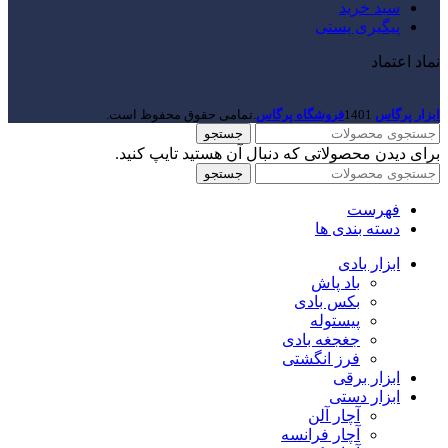
سبد خرید
پیگیری پستی
نماد اعتماد
ابزار پرگاس
1401
فروشگاه پرگاس
.تمامی حقوق محفوظ است.
جستجو
برای دیدن محصولاتی که دنبال آن هستید تایپ کنید.
جستجو
فهرست
دسته بندی ها
ابزار بادی
باد پاش
بکس بادی
پیستوله
جغجغه بادی
فرز انگشتی
ابزار برقی
ابزار دستی
آچار آلن
آچار فرانسه