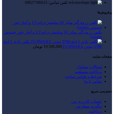
تلفن تماس: 09027186633
پرفروش‌ها
بکس رزوه گیر سایز 10 میلیمتر درایو 1/2 و آچار خور جنیوس
Genius
بکس بادی 1 اینچ
3700 نیوتن FUJIWARA
19,500,000
تومان
صفحات سایت
سوالات متداول
پرداخت مستقیم
شرایط و قوانین سایت
تماس با ما
دسترسی سریع
حساب کاربری من
پیگیری سفارش
پرداخت