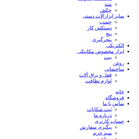
مته
چکش
سایز ابزارآلات دستی
چسب
دستکش کار
پیچ
پنچرگیری
الکتریکی
ابزار مخصوص مکانیکی
بیت
روغن
ساختمانی
قفل و یراق آلات
لوازم نظافت
خانه
فروشگاه
تماس با ما
ثبت شکایات
درباره ما
حساب کاربری
پیگیری سفارش
سبد خرید
پرداخت