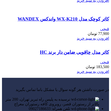
افزودن به سبد خرید
کاتر کوچک مدل WX-K210 واندکس WANDEX
قیچی
77,900
تومان
افزودن به سبد خرید
کاتر مدل چاقویی ضامن دار برند HC
قیچی
183,500
تومان
افزودن به سبد خرید
در صورت داشتن هر گونه سوال یا مشکل باما تماس بگیرید
نرسیده به پلیس راه تبریز تهران، 200 متر
بالاتر از رستوران قصر، روبروی کافه رستوران معراج
تلفن همراه: 09027186633