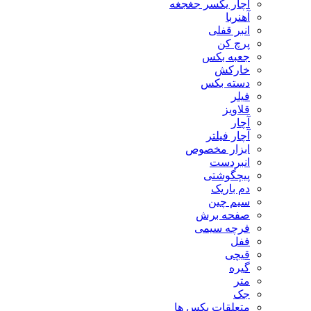
آچار یکسر جغجغه
آهنربا
انبر قفلی
پرچ کن
جعبه بکس
خارکش
دسته بکس
فیلر
قلاویز
آچار
آچار فیلتر
ابزار مخصوص
انبردست
پیچگوشتی
دم باریک
سیم چین
صفحه برش
فرچه سیمی
ففل
قیچی
گیره
متر
جک
متعلقات بکس ها