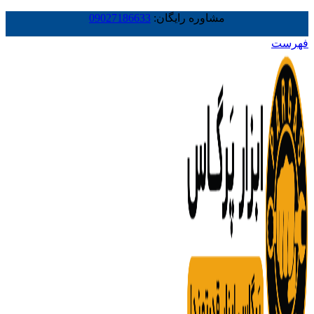
مشاوره رایگان:
09027186633
فهرست