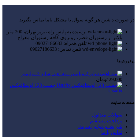
در صورت داشتن هر گونه سوال یا مشکل باما تماس بگیرید
نرسیده به پلیس راه تبریز تهران، 200 متر
بالاتر از رستوران قصر، روبروی کافه رستوران معراج
تلفن همراه: 09027186633
تلفن تماس: 09027186633
پرفروش‌ها
مته آهنی سایز 2 میلیمتر
29,000
تومان
چسب 123 اوستافیکس
Ustafix
صفحات سایت
سوالات متداول
پرداخت مستقیم
شرایط و قوانین سایت
تماس با ما