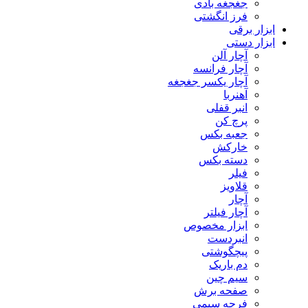
جغجغه بادی
فرز انگشتی
ابزار برقی
ابزار دستی
آچار آلن
آچار فرانسه
آچار یکسر جغجغه
آهنربا
انبر قفلی
پرچ کن
جعبه بکس
خارکش
دسته بکس
فیلر
قلاویز
آچار
آچار فیلتر
ابزار مخصوص
انبردست
پیچگوشتی
دم باریک
سیم چین
صفحه برش
فرچه سیمی