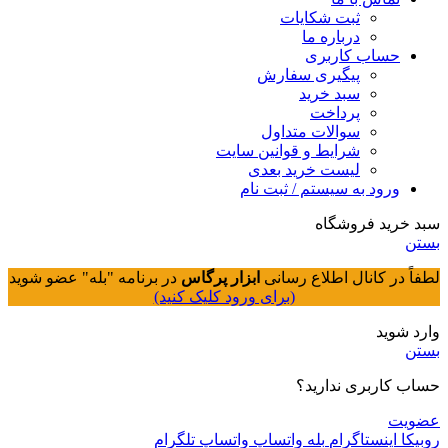
ثبت شکایات
درباره ما
حساب کاربری
پیگیری سفارش
سبد خرید
پرداخت
سوالات متداول
شرایط و قوانین سایت
لیست خرید بعدی
ورود به سیستم / ثبت نام
سبد خرید فروشگاه
بستن
لطفاً در کانال اطلاع رسانی
ابزار پرگاس
در برنامه "بله" عضو شوید
(برای ورود کلیک کنید)
وارد شوید
بستن
حساب کاربری ندارید؟
عضویت
روبیکا
اینستاگرام
بله
واتساپ
واتساپ
تلگرام