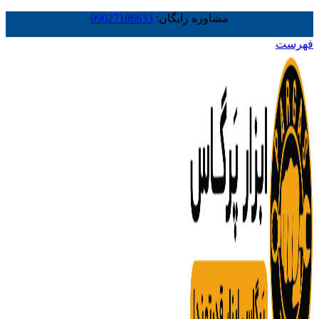
مشاوره رایگان:
09027186633
فهرست