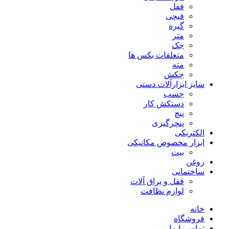
ففل
قیچی
گیره
متر
جک
متعلقات بکس ها
مته
چکش
سایز ابزارآلات دستی
چسب
دستکش کار
پیچ
پنچرگیری
الکتریکی
ابزار مخصوص مکانیکی
بیت
روغن
ساختمانی
قفل و یراق آلات
لوازم نظافت
خانه
فروشگاه
تماس با ما