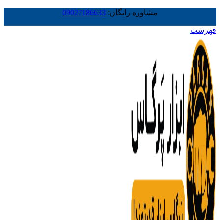
مشاوره رایگان:
09027186633
فهرست