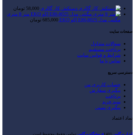
دستکش کار گالری
58,000
تومان
متر 8 متری
مگنتی مدل E80-8025 اکو EKO
685,000
تومان
صفحات سایت
سوالات متداول
پرداخت مستقیم
شرایط و قوانین سایت
تماس با ما
دسترسی سریع
حساب کاربری من
پیگیری سفارش
پرداخت
سبد خرید
پیگیری پستی
نماد اعتماد
ابزار پرگاس
1401
فروشگاه پرگاس
.تمامی حقوق محفوظ است.