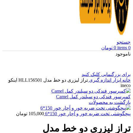
جستجو
0
items
0
تومان
ناموجود
برای بزرگنمایی کلیک کنید
خانه
ابزار اندازه گیری
تراز لیزری دو خط مدل HLL156501 اینکو
ineco
کمپرسور فندکی دو سیلندر کمل Camel
بازگشت به محصولات
پیچگوشتی تخت ضربه خور و آچار خور 150*6
105,000
تومان
تراز لیزری دو خط مدل