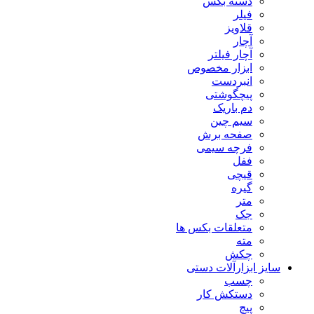
دسته بکس
فیلر
قلاویز
آچار
آچار فیلتر
ابزار مخصوص
انبردست
پیچگوشتی
دم باریک
سیم چین
صفحه برش
فرچه سیمی
ففل
قیچی
گیره
متر
جک
متعلقات بکس ها
مته
چکش
سایز ابزارآلات دستی
چسب
دستکش کار
پیچ