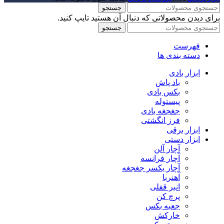
جستجو
برای دیدن محصولاتی که دنبال آن هستید تایپ کنید.
جستجو
فهرست
دسته بندی ها
ابزار بادی
باد پاش
بکس بادی
پیستوله
جغجغه بادی
فرز انگشتی
ابزار برقی
ابزار دستی
آچار آلن
آچار فرانسه
آچار یکسر جغجغه
آهنربا
انبر قفلی
پرچ کن
جعبه بکس
خارکش