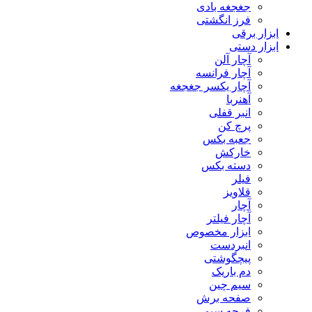
جغجغه بادی
فرز انگشتی
ابزار برقی
ابزار دستی
آچار آلن
آچار فرانسه
آچار یکسر جغجغه
آهنربا
انبر قفلی
پرچ کن
جعبه بکس
خارکش
دسته بکس
فیلر
قلاویز
آچار
آچار فیلتر
ابزار مخصوص
انبردست
پیچگوشتی
دم باریک
سیم چین
صفحه برش
فرچه سیمی