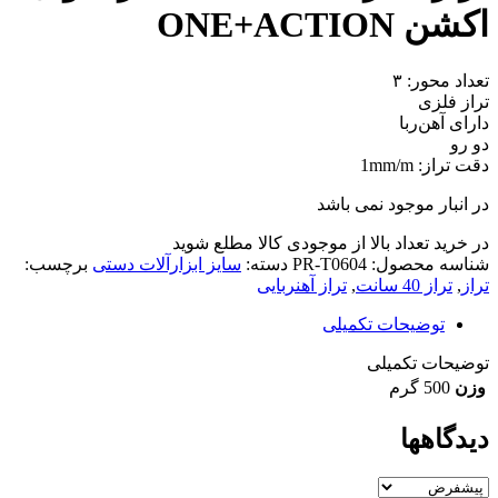
اکشن ONE+ACTION
تعداد محور: ۳
تراز فلزی
دارای آهن‌ربا
دو رو
دقت تراز: 1mm/m
در انبار موجود نمی باشد
در خرید تعداد بالا از موجودی کالا مطلع شوید
(تماس)
شناسه محصول:
PR-T0604
دسته:
سایز ابزارآلات دستی
برچسب:
تراز
,
تراز 40 سانت
,
تراز آهنربایی
توضیحات تکمیلی
توضیحات تکمیلی
وزن
500 گرم
دیدگاهها