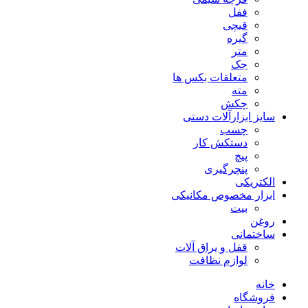
ففل
قیچی
گیره
متر
جک
متعلقات بکس ها
مته
چکش
سایز ابزارآلات دستی
چسب
دستکش کار
پیچ
پنچرگیری
الکتریکی
ابزار مخصوص مکانیکی
بیت
روغن
ساختمانی
قفل و یراق آلات
لوازم نظافت
خانه
فروشگاه