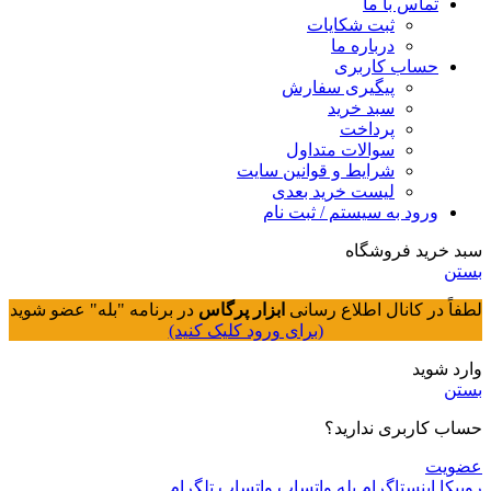
تماس با ما
ثبت شکایات
درباره ما
حساب کاربری
پیگیری سفارش
سبد خرید
پرداخت
سوالات متداول
شرایط و قوانین سایت
لیست خرید بعدی
ورود به سیستم / ثبت نام
سبد خرید فروشگاه
بستن
لطفاً در کانال اطلاع رسانی
ابزار پرگاس
در برنامه "بله" عضو شوید
(برای ورود کلیک کنید)
وارد شوید
بستن
حساب کاربری ندارید؟
عضویت
روبیکا
اینستاگرام
بله
واتساپ
واتساپ
تلگرام