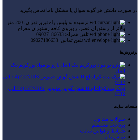
در صورت داشتن هر گونه سوال یا مشکل باما تماس بگیرید
نرسیده به پلیس راه تبریز تهران، 200 متر
بالاتر از رستوران قصر، روبروی کافه رستوران معراج
تلفن همراه: 09027186633
تلفن تماس: 09027186633
پرفروش‌ها
پارو نو مواد پورکریم نیک
اصل
نوک بیت کوتاه اچ H شش گوش جنیوس GENIUS (H4 الی
H12)
صفحات سایت
سوالات متداول
پرداخت مستقیم
شرایط و قوانین سایت
تماس با ما