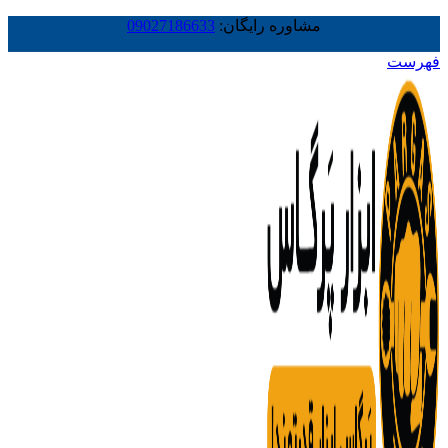
مشاوره رایگان:
09027186633
فهرست