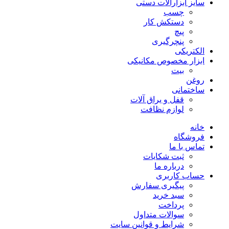
سایز ابزارآلات دستی
چسب
دستکش کار
پیچ
پنچرگیری
الکتریکی
ابزار مخصوص مکانیکی
بیت
روغن
ساختمانی
قفل و یراق آلات
لوازم نظافت
خانه
فروشگاه
تماس با ما
ثبت شکایات
درباره ما
حساب کاربری
پیگیری سفارش
سبد خرید
پرداخت
سوالات متداول
شرایط و قوانین سایت