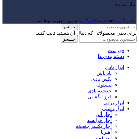
نماد اعتماد
ابزار پرگاس
1401
فروشگاه پرگاس
.تمامی حقوق محفوظ است.
جستجو
برای دیدن محصولاتی که دنبال آن هستید تایپ کنید.
جستجو
فهرست
دسته بندی ها
ابزار بادی
باد پاش
بکس بادی
پیستوله
جغجغه بادی
فرز انگشتی
ابزار برقی
ابزار دستی
آچار آلن
آچار فرانسه
آچار یکسر جغجغه
آهنربا
انبر قفلی