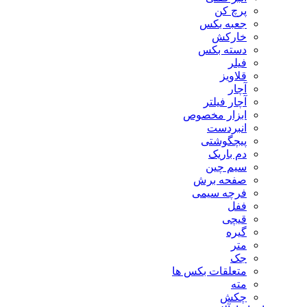
پرچ کن
جعبه بکس
خارکش
دسته بکس
فیلر
قلاویز
آچار
آچار فیلتر
ابزار مخصوص
انبردست
پیچگوشتی
دم باریک
سیم چین
صفحه برش
فرچه سیمی
ففل
قیچی
گیره
متر
جک
متعلقات بکس ها
مته
چکش