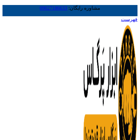
مشاوره رایگان:
09027186633
فهرست