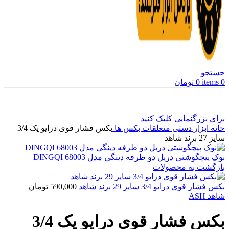
جستجو
0
items
0
تومان
برای بزرگنمایی کلیک کنید
خانه
ابزار دستی
متعلقات بکس ها
بکس فشار قوی درایو یک 3/4
سایز 27 برند شاهد
نوک پیچگوشتی دریل دو طرفه دینگی مدل DINGQI 68003
بازگشت به محصولات
بکس فشار قوی درایو 3/4 سایز 29 برند شاهد
590,000
تومان
شاهد ASH
بکس فشار قوی درایو یک 3/4