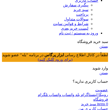
حساب کاربری
پیگیری سفارش
سبد خرید
پرداخت
سوالات متداول
شرایط و قوانین سایت
لیست خرید بعدی
ورود به سیستم / ثبت نام
سبد خرید فروشگاه
بستن
لطفاً در کانال اطلاع رسانی
ابزار پرگاس
در برنامه "بله" عضو شوید
(برای ورود کلیک کنید)
وارد شوید
بستن
حساب کاربری ندارید؟
عضویت
روبیکا
اینستاگرام
بله
واتساپ
واتساپ
تلگرام
فروشگاه
0
items
سبد خريد
حساب کاربری من