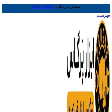
مشاوره رایگان:
09027186633
فهرست