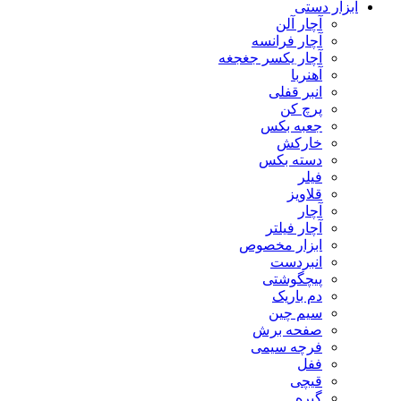
ابزار دستی
آچار آلن
آچار فرانسه
آچار یکسر جغجغه
آهنربا
انبر قفلی
پرچ کن
جعبه بکس
خارکش
دسته بکس
فیلر
قلاویز
آچار
آچار فیلتر
ابزار مخصوص
انبردست
پیچگوشتی
دم باریک
سیم چین
صفحه برش
فرچه سیمی
ففل
قیچی
گیره