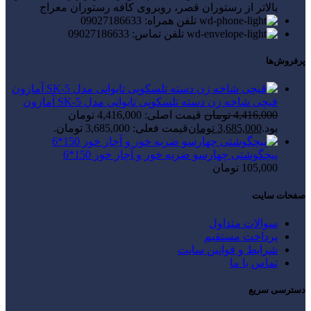
بالاتر از رستوران قصر، روبروی کافه رستوران معراج
تلفن همراه: 09027186633
تلفن تماس: 09027186633
پرفروش‌ها
قیچی شاخه زن دسته تلسکوپی تایوانی مدل SK-5 آمازون
4,416,000
تومان
قیمت اصلی: 4,416,000 تومان
بود.
3,685,000
تومان
قیمت فعلی: 3,685,000 تومان.
پیچگوشتی چهارسو ضربه خور و آچار خور 150*6
105,000
تومان
صفحات سایت
سوالات متداول
پرداخت مستقیم
شرایط و قوانین سایت
تماس با ما
دسترسی سریع