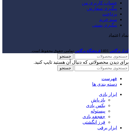
حساب کاربری من
پیگیری سفارش
پرداخت
سبد خرید
پیگیری پستی
نماد اعتماد
ابزار پرگاس
1401
فروشگاه پرگاس
.تمامی حقوق محفوظ است.
جستجو
برای دیدن محصولاتی که دنبال آن هستید تایپ کنید.
جستجو
فهرست
دسته بندی ها
ابزار بادی
باد پاش
بکس بادی
پیستوله
جغجغه بادی
فرز انگشتی
ابزار برقی