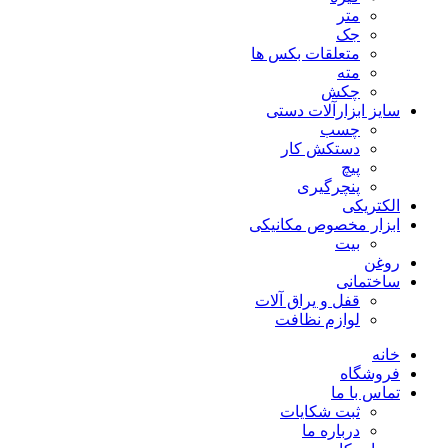
متر
جک
متعلقات بکس ها
مته
چکش
سایز ابزارآلات دستی
چسب
دستکش کار
پیچ
پنچرگیری
الکتریکی
ابزار مخصوص مکانیکی
بیت
روغن
ساختمانی
قفل و یراق آلات
لوازم نظافت
خانه
فروشگاه
تماس با ما
ثبت شکایات
درباره ما