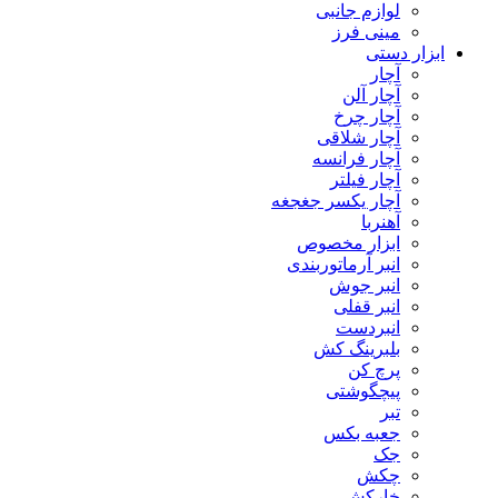
لوازم جانبی
مینی فرز
ابزار دستی
آچار
آچار آلن
آچار چرخ
آچار شلاقی
آچار فرانسه
آچار فیلتر
آچار یکسر جغجغه
آهنربا
ابزار مخصوص
انبر آرماتوربندی
انبر جوش
انبر قفلی
انبردست
بلبرینگ کش
پرچ کن
پیچگوشتی
تبر
جعبه بکس
جک
چکش
خارکش