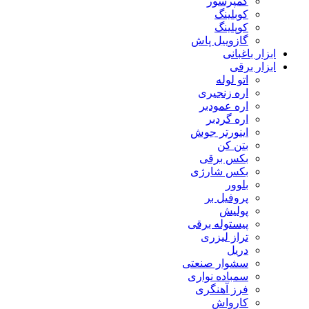
کمپرسور
کوبلینگ
کوپلینگ
گازوییل پاش
ابزار باغبانی
ابزار برقی
اتو لوله
اره زنجیری
اره عمودبر
اره گردبر
اینورتر جوش
بتن کن
بکس برقی
بکس شارژی
بلوور
پروفیل بر
پولیش
پیستوله برقی
تراز لیزری
دریل
سشوار صنعتی
سمباده نواری
فرز آهنگری
کارواش