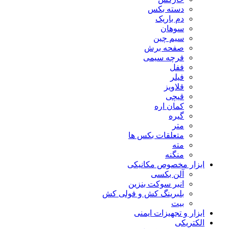
دسته بکس
دم باریک
سوهان
سیم چین
صفحه برش
فرچه سیمی
ففل
فیلر
قلاویز
قیچی
کمان اره
گیره
متر
متعلقات بکس ها
مته
منگنه
ابزار مخصوص مکانیکی
آلن بکسی
انبر سوکت بنزین
بلبرینگ کش و فولی کش
بیت
ابزار و تجهیزات ایمنی
الکتریکی