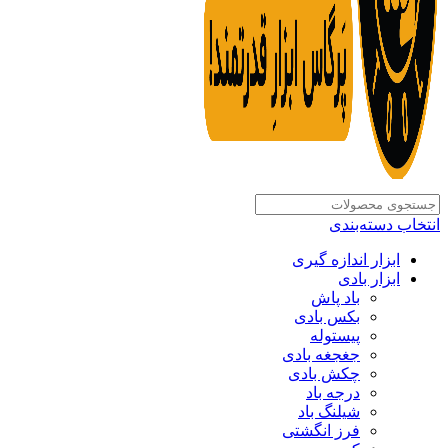
انتخاب دسته‌بندی
ابزار اندازه گیری
ابزار بادی
باد پاش
بکس بادی
پیستوله
جغجغه بادی
چکش بادی
درجه باد
شیلنگ باد
فرز انگشتی