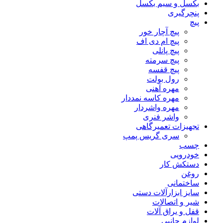
بکسل و سیم بکسل
پنچرگیری
پیچ
پیچ آچار خور
پیچ ام دی اف
پیچ پانلی
پیچ سرمته
پیچ قفسه
رول بولت
مهره آهنی
مهره کاسه نمددار
مهره واشردار
واشر فنری
تجهیزات تعمیرگاهی
سری گریس پمپ
چسب
خودرویی
دستکش کار
روغن
ساختمانی
سایز ابزارآلات دستی
شیر و اتصالات
قفل و یراق آلات
لوازم جانبی