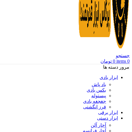
جستجو
0
items
0
تومان
مرور دسته ها
ابزار بادی
باد پاش
بکس بادی
پیستوله
جغجغه بادی
فرز انگشتی
ابزار برقی
ابزار دستی
آچار آلن
آچار فرانسه