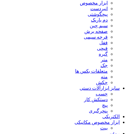
ابزار مخصوص
انبردست
پیچگوشتی
دم باریک
سیم چین
صفحه برش
فرچه سیمی
ففل
قیچی
گیره
متر
جک
متعلقات بکس ها
مته
چکش
سایز ابزارآلات دستی
چسب
دستکش کار
پیچ
پنچرگیری
الکتریکی
ابزار مخصوص مکانیکی
بیت
روغن