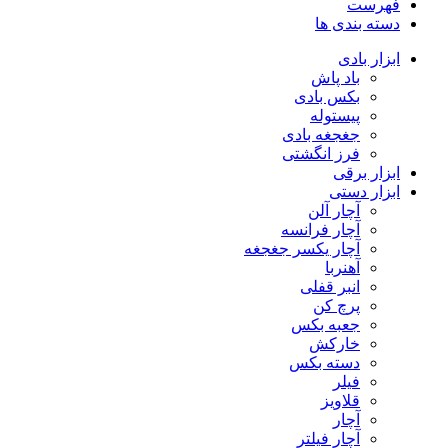
فهرست
دسته بندی ها
ابزار بادی
باد پاش
بکس بادی
پیستوله
جغجغه بادی
فرز انگشتی
ابزار برقی
ابزار دستی
آچار آلن
آچار فرانسه
آچار یکسر جغجغه
آهنربا
انبر قفلی
پرچ کن
جعبه بکس
خارکش
دسته بکس
فیلر
قلاویز
آچار
آچار فیلتر