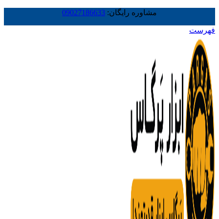
مشاوره رایگان:
09027186633
فهرست