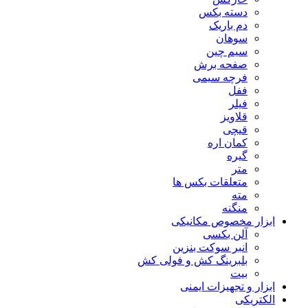
دسته بکس
دم باریک
سوهان
سیم چین
صفحه برش
فرچه سیمی
ففل
فیلر
قلاویز
قیچی
کمان اره
گیره
متر
متعلقات بکس ها
مته
منگنه
ابزار مخصوص مکانیکی
آلن بکسی
انبر سوکت بنزین
بلبرینگ کش و فولی کش
بیت
ابزار و تجهیزات ایمنی
الکتریکی