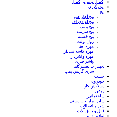
بکسل و سیم بکسل
پنچرگیری
پیچ
پیچ آچار خور
پیچ ام دی اف
پیچ پانلی
پیچ سرمته
پیچ قفسه
رول بولت
مهره آهنی
مهره کاسه نمددار
مهره واشردار
واشر فنری
تجهیزات تعمیرگاهی
سری گریس پمپ
چسب
خودرویی
دستکش کار
روغن
ساختمانی
سایز ابزارآلات دستی
شیر و اتصالات
قفل و یراق آلات
لوازم جانبی