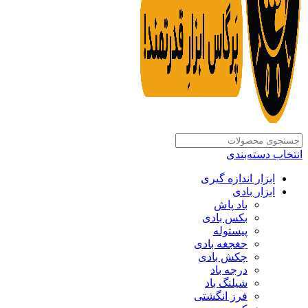
انتخاب دسته‌بندی
ابزار اندازه گیری
ابزار بادی
باد پاش
بکس بادی
پیستوله
جغجغه بادی
چکش بادی
درجه باد
شیلنگ باد
فرز انگشتی