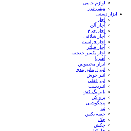
لوازم جانبی
مینی فرز
ابزار دستی
آچار
آچار آلن
آچار چرخ
آچار شلاقی
آچار فرانسه
آچار فیلتر
آچار یکسر جغجغه
آهنربا
ابزار مخصوص
انبر آرماتوربندی
انبر جوش
انبر قفلی
انبردست
بلبرینگ کش
پرچ کن
پیچگوشتی
تبر
جعبه بکس
جک
چکش
خارکش