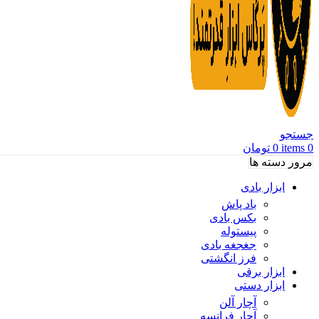
جستجو
0
items
0
تومان
مرور دسته ها
ابزار بادی
باد پاش
بکس بادی
پیستوله
جغجغه بادی
فرز انگشتی
ابزار برقی
ابزار دستی
آچار آلن
آچار فرانسه