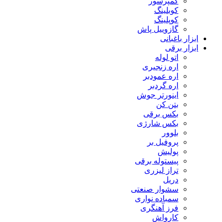
کمپرسور
کوبلینگ
کوپلینگ
گازوییل پاش
ابزار باغبانی
ابزار برقی
اتو لوله
اره زنجیری
اره عمودبر
اره گردبر
اینورتر جوش
بتن کن
بکس برقی
بکس شارژی
بلوور
پروفیل بر
پولیش
پیستوله برقی
تراز لیزری
دریل
سشوار صنعتی
سمباده نواری
فرز آهنگری
کارواش