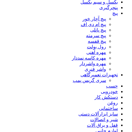
بکسل و سیم بکسل
پنچرگیری
پیچ
پیچ آچار خور
پیچ ام دی اف
پیچ پانلی
پیچ سرمته
پیچ قفسه
رول بولت
مهره آهنی
مهره کاسه نمددار
مهره واشردار
واشر فنری
تجهیزات تعمیرگاهی
سری گریس پمپ
چسب
خودرویی
دستکش کار
روغن
ساختمانی
سایز ابزارآلات دستی
شیر و اتصالات
قفل و یراق آلات
لوازم جانبی