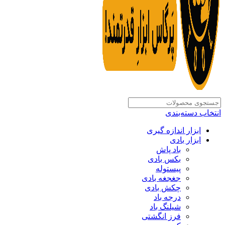
انتخاب دسته‌بندی
ابزار اندازه گیری
ابزار بادی
باد پاش
بکس بادی
پیستوله
جغجغه بادی
چکش بادی
درجه باد
شیلنگ باد
فرز انگشتی