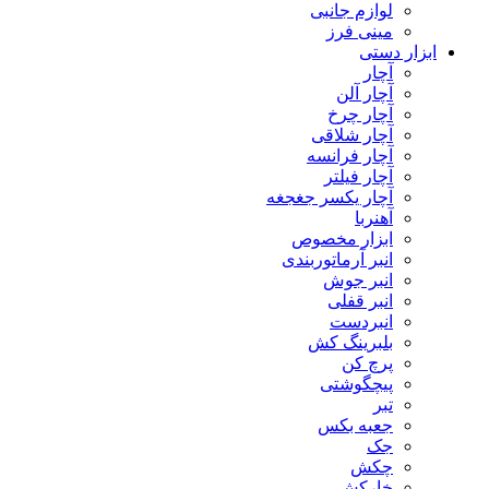
لوازم جانبی
مینی فرز
ابزار دستی
آچار
آچار آلن
آچار چرخ
آچار شلاقی
آچار فرانسه
آچار فیلتر
آچار یکسر جغجغه
آهنربا
ابزار مخصوص
انبر آرماتوربندی
انبر جوش
انبر قفلی
انبردست
بلبرینگ کش
پرچ کن
پیچگوشتی
تبر
جعبه بکس
جک
چکش
خارکش