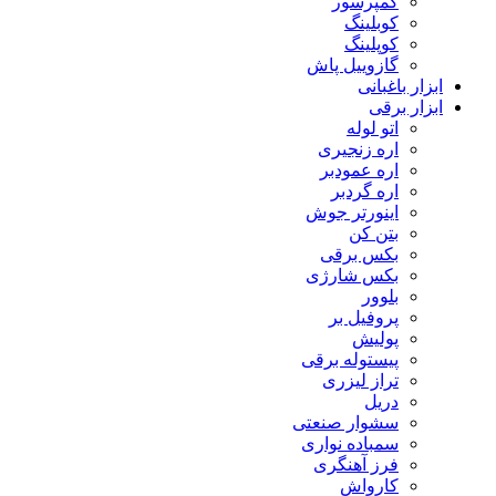
کمپرسور
کوبلینگ
کوپلینگ
گازوییل پاش
ابزار باغبانی
ابزار برقی
اتو لوله
اره زنجیری
اره عمودبر
اره گردبر
اینورتر جوش
بتن کن
بکس برقی
بکس شارژی
بلوور
پروفیل بر
پولیش
پیستوله برقی
تراز لیزری
دریل
سشوار صنعتی
سمباده نواری
فرز آهنگری
کارواش