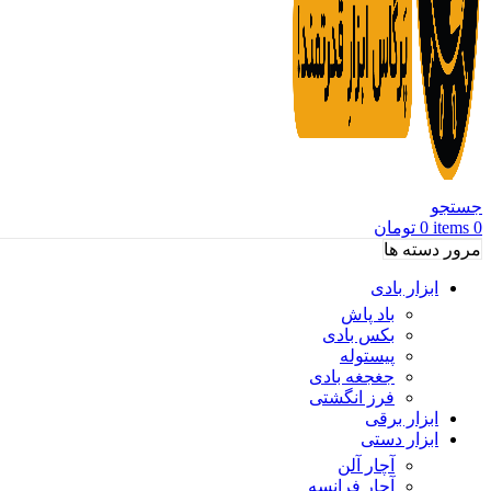
جستجو
0
items
0
تومان
مرور دسته ها
ابزار بادی
باد پاش
بکس بادی
پیستوله
جغجغه بادی
فرز انگشتی
ابزار برقی
ابزار دستی
آچار آلن
آچار فرانسه