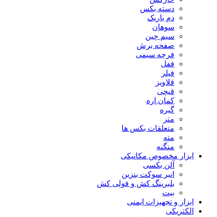
دسته بکس
دم باریک
سوهان
سیم چین
صفحه برش
فرچه سیمی
ففل
فیلر
قلاویز
قیچی
کمان اره
گیره
متر
متعلقات بکس ها
مته
منگنه
ابزار مخصوص مکانیکی
آلن بکسی
انبر سوکت بنزین
بلبرینگ کش و فولی کش
بیت
ابزار و تجهیزات ایمنی
الکتریکی