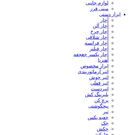
لوازم جانبی
مینی فرز
ابزار دستی
آچار
آچار آلن
آچار چرخ
آچار شلاقی
آچار فرانسه
آچار فیلتر
آچار یکسر جغجغه
آهنربا
ابزار مخصوص
انبر آرماتوربندی
انبر جوش
انبر قفلی
انبردست
بلبرینگ کش
پرچ کن
پیچگوشتی
تبر
جعبه بکس
جک
چکش
خارکش