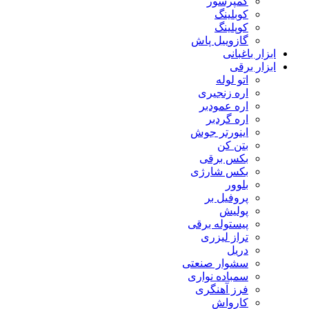
کمپرسور
کوبلینگ
کوپلینگ
گازوییل پاش
ابزار باغبانی
ابزار برقی
اتو لوله
اره زنجیری
اره عمودبر
اره گردبر
اینورتر جوش
بتن کن
بکس برقی
بکس شارژی
بلوور
پروفیل بر
پولیش
پیستوله برقی
تراز لیزری
دریل
سشوار صنعتی
سمباده نواری
فرز آهنگری
کارواش