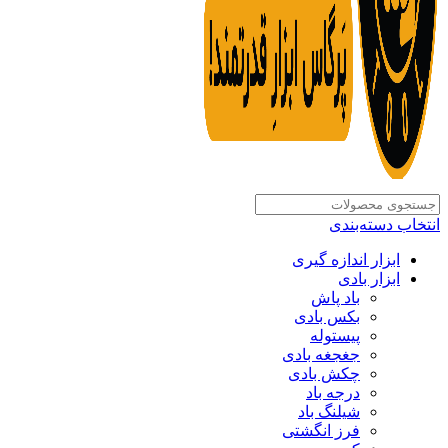
انتخاب دسته‌بندی
ابزار اندازه گیری
ابزار بادی
باد پاش
بکس بادی
پیستوله
جغجغه بادی
چکش بادی
درجه باد
شیلنگ باد
فرز انگشتی