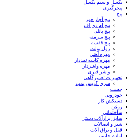
بکسل و سیم بکسل
پنچرگیری
پیچ
پیچ آچار خور
پیچ ام دی اف
پیچ پانلی
پیچ سرمته
پیچ قفسه
رول بولت
مهره آهنی
مهره کاسه نمددار
مهره واشردار
واشر فنری
تجهیزات تعمیرگاهی
سری گریس پمپ
چسب
خودرویی
دستکش کار
روغن
ساختمانی
سایز ابزارآلات دستی
شیر و اتصالات
قفل و یراق آلات
لوازم جانبی