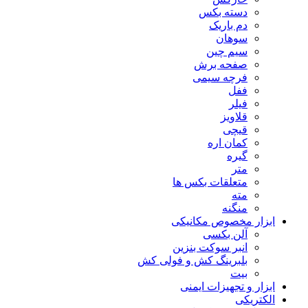
دسته بکس
دم باریک
سوهان
سیم چین
صفحه برش
فرچه سیمی
ففل
فیلر
قلاویز
قیچی
کمان اره
گیره
متر
متعلقات بکس ها
مته
منگنه
ابزار مخصوص مکانیکی
آلن بکسی
انبر سوکت بنزین
بلبرینگ کش و فولی کش
بیت
ابزار و تجهیزات ایمنی
الکتریکی