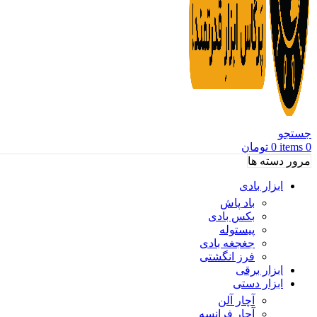
جستجو
0
items
0
تومان
مرور دسته ها
ابزار بادی
باد پاش
بکس بادی
پیستوله
جغجغه بادی
فرز انگشتی
ابزار برقی
ابزار دستی
آچار آلن
آچار فرانسه