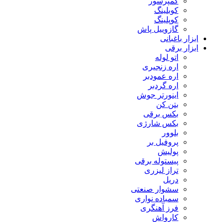
کمپرسور
کوبلینگ
کوپلینگ
گازوییل پاش
ابزار باغبانی
ابزار برقی
اتو لوله
اره زنجیری
اره عمودبر
اره گردبر
اینورتر جوش
بتن کن
بکس برقی
بکس شارژی
بلوور
پروفیل بر
پولیش
پیستوله برقی
تراز لیزری
دریل
سشوار صنعتی
سمباده نواری
فرز آهنگری
کارواش