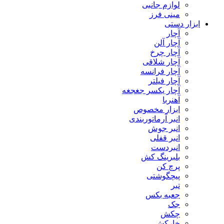
لوازم جانبی
مینی فرز
ابزار دستی
آچار
آچار آلن
آچار چرخ
آچار شلاقی
آچار فرانسه
آچار فیلتر
آچار یکسر جغجغه
آهنربا
ابزار مخصوص
انبر آرماتوربندی
انبر جوش
انبر قفلی
انبردست
بلبرینگ کش
پرچ کن
پیچگوشتی
تبر
جعبه بکس
جک
چکش
خارکش