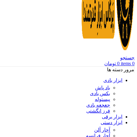
جستجو
0
items
0
تومان
مرور دسته ها
ابزار بادی
باد پاش
بکس بادی
پیستوله
جغجغه بادی
فرز انگشتی
ابزار برقی
ابزار دستی
آچار آلن
آچار فرانسه