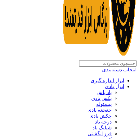
انتخاب دسته‌بندی
ابزار اندازه گیری
ابزار بادی
باد پاش
بکس بادی
پیستوله
جغجغه بادی
چکش بادی
درجه باد
شیلنگ باد
فرز انگشتی