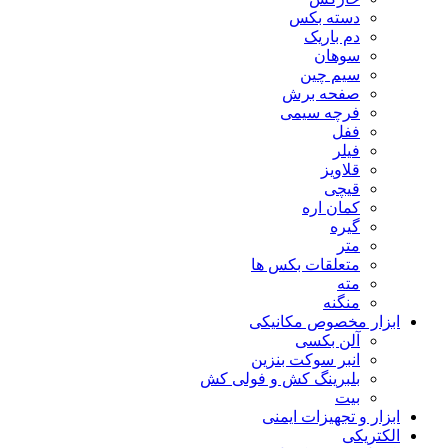
دسته بکس
دم باریک
سوهان
سیم چین
صفحه برش
فرچه سیمی
ففل
فیلر
قلاویز
قیچی
کمان اره
گیره
متر
متعلقات بکس ها
مته
منگنه
ابزار مخصوص مکانیکی
آلن بکسی
انبر سوکت بنزین
بلبرینگ کش و فولی کش
بیت
ابزار و تجهیزات ایمنی
الکتریکی