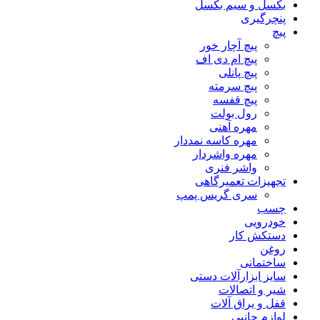
بکسل و سیم بکسل
پنچرگیری
پیچ
پیچ آچار خور
پیچ ام دی اف
پیچ پانلی
پیچ سرمته
پیچ قفسه
رول بولت
مهره آهنی
مهره کاسه نمددار
مهره واشردار
واشر فنری
تجهیزات تعمیرگاهی
سری گریس پمپ
چسب
خودرویی
دستکش کار
روغن
ساختمانی
سایز ابزارآلات دستی
شیر و اتصالات
قفل و یراق آلات
لوازم جانبی