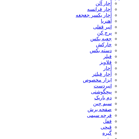
آچار آلن
آچار فرانسه
آچار یکسر جغجغه
آهنربا
انبر قفلی
پرچ کن
جعبه بکس
خارکش
دسته بکس
فیلر
قلاویز
آچار
آچار فیلتر
ابزار مخصوص
انبردست
پیچگوشتی
دم باریک
سیم چین
صفحه برش
فرچه سیمی
ففل
قیچی
گیره
متر