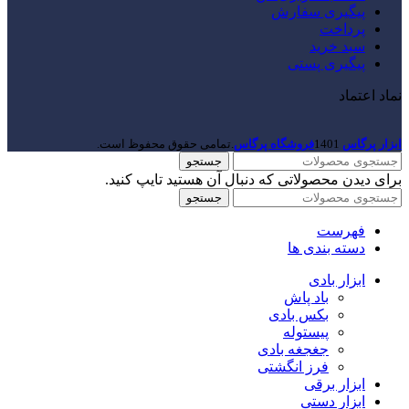
پیگیری سفارش
پرداخت
سبد خرید
پیگیری پستی
نماد اعتماد
ابزار پرگاس
1401
فروشگاه پرگاس
.تمامی حقوق محفوظ است.
جستجو
برای دیدن محصولاتی که دنبال آن هستید تایپ کنید.
جستجو
فهرست
دسته بندی ها
ابزار بادی
باد پاش
بکس بادی
پیستوله
جغجغه بادی
فرز انگشتی
ابزار برقی
ابزار دستی