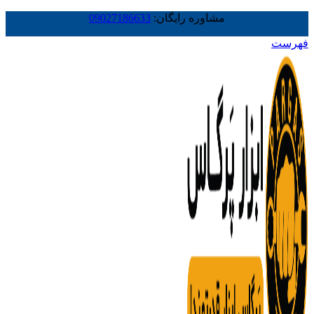
مشاوره رایگان:
09027186633
فهرست