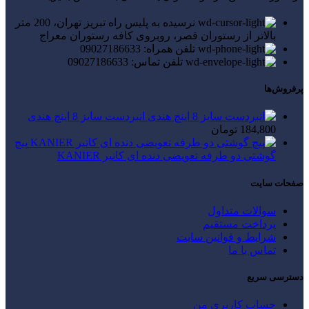
نرسیده به پلیس راه تبریز تهران، 200 متر
بالاتر از رستوران قصر، روبروی کافه رستوران معراج
تلفن همراه: 09027186633
تلفن تماس: 09027186633
پرفروش‌ها
انبردست سایز 8 اینچ هندی
184,800
تومان
پیچ
گوشتی دو طرفه تعویضی دنده ای کانیر KANIER
صفحات سایت
سوالات متداول
پرداخت مستقیم
شرایط و قوانین سایت
تماس با ما
دسترسی سریع
حساب کاربری من