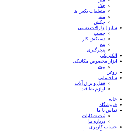
جک
متعلقات بکس ها
مته
چکش
سایز ابزارآلات دستی
چسب
دستکش کار
پیچ
پنچرگیری
الکتریکی
ابزار مخصوص مکانیکی
بیت
روغن
ساختمانی
قفل و یراق آلات
لوازم نظافت
خانه
فروشگاه
تماس با ما
ثبت شکایات
درباره ما
حساب کاربری