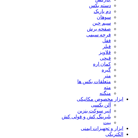
دسته بکس
دم باریک
سوهان
سیم چین
صفحه برش
فرچه سیمی
ففل
فیلر
قلاویز
قیچی
کمان اره
گیره
متر
متعلقات بکس ها
مته
منگنه
ابزار مخصوص مکانیکی
آلن بکسی
انبر سوکت بنزین
بلبرینگ کش و فولی کش
بیت
ابزار و تجهیزات ایمنی
الکتریکی