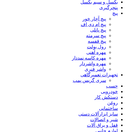
بکسل و سیم بکسل
پنچرگیری
پیچ
پیچ آچار خور
پیچ ام دی اف
پیچ پانلی
پیچ سرمته
پیچ قفسه
رول بولت
مهره آهنی
مهره کاسه نمددار
مهره واشردار
واشر فنری
تجهیزات تعمیرگاهی
سری گریس پمپ
چسب
خودرویی
دستکش کار
روغن
ساختمانی
سایز ابزارآلات دستی
شیر و اتصالات
قفل و یراق آلات
لوازم جانبی