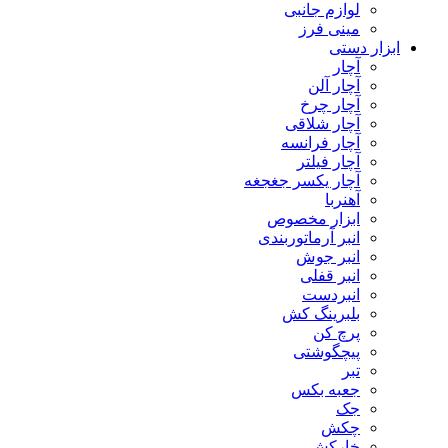
لوازم جانبی
مینی فرز
ابزار دستی
آچار
آچار آلن
آچار چرخ
آچار شلاقی
آچار فرانسه
آچار فیلتر
آچار یکسر جغجغه
آهنربا
ابزار مخصوص
انبر آرماتوربندی
انبر جوش
انبر قفلی
انبردست
بلبرینگ کش
پرچ کن
پیچگوشتی
تبر
جعبه بکس
جک
چکش
خارکش