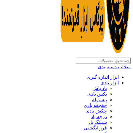
انتخاب دسته‌بندی
ابزار اندازه گیری
ابزار بادی
باد پاش
بکس بادی
پیستوله
جغجغه بادی
چکش بادی
درجه باد
شیلنگ باد
فرز انگشتی