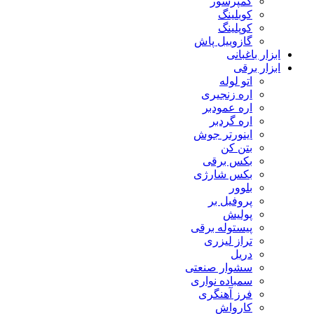
کمپرسور
کوبلینگ
کوپلینگ
گازوییل پاش
ابزار باغبانی
ابزار برقی
اتو لوله
اره زنجیری
اره عمودبر
اره گردبر
اینورتر جوش
بتن کن
بکس برقی
بکس شارژی
بلوور
پروفیل بر
پولیش
پیستوله برقی
تراز لیزری
دریل
سشوار صنعتی
سمباده نواری
فرز آهنگری
کارواش