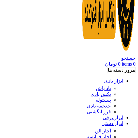
جستجو
0
items
0
تومان
مرور دسته ها
ابزار بادی
باد پاش
بکس بادی
پیستوله
جغجغه بادی
فرز انگشتی
ابزار برقی
ابزار دستی
آچار آلن
آچار فرانسه