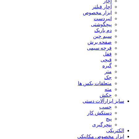
آچار
آچار فیلتر
ابزار مخصوص
انبردست
پیچگوشتی
دم باریک
سیم چین
صفحه برش
فرچه سیمی
ففل
قیچی
گیره
متر
جک
متعلقات بکس ها
مته
چکش
سایز ابزارآلات دستی
چسب
دستکش کار
پیچ
پنچرگیری
الکتریکی
ابزار مخصوص مکانیکی