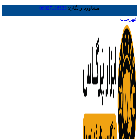
مشاوره رایگان:
09027186633
فهرست