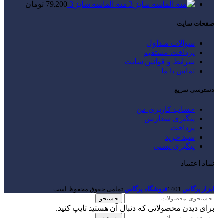
مته الماسه سایز 3
79,200
تومان
صفحات سایت
سوالات متداول
پرداخت مستقیم
شرایط و قوانین سایت
تماس با ما
دسترسی سریع
حساب کاربری من
پیگیری سفارش
پرداخت
سبد خرید
پیگیری پستی
نماد اعتماد
ابزار پرگاس
1401
فروشگاه پرگاس
.تمامی حقوق محفوظ است.
جستجو
برای دیدن محصولاتی که دنبال آن هستید تایپ کنید.
جستجو