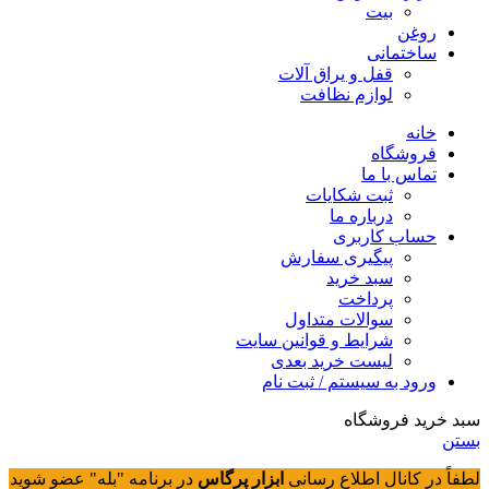
بیت
روغن
ساختمانی
قفل و یراق آلات
لوازم نظافت
خانه
فروشگاه
تماس با ما
ثبت شکایات
درباره ما
حساب کاربری
پیگیری سفارش
سبد خرید
پرداخت
سوالات متداول
شرایط و قوانین سایت
لیست خرید بعدی
ورود به سیستم / ثبت نام
سبد خرید فروشگاه
بستن
لطفاً در کانال اطلاع رسانی
ابزار پرگاس
در برنامه "بله" عضو شوید