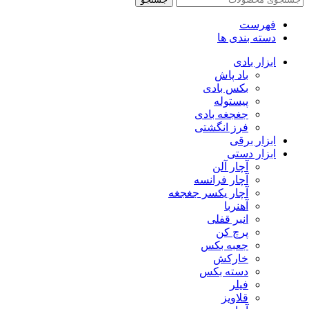
فهرست
دسته بندی ها
ابزار بادی
باد پاش
بکس بادی
پیستوله
جغجغه بادی
فرز انگشتی
ابزار برقی
ابزار دستی
آچار آلن
آچار فرانسه
آچار یکسر جغجغه
آهنربا
انبر قفلی
پرچ کن
جعبه بکس
خارکش
دسته بکس
فیلر
قلاویز