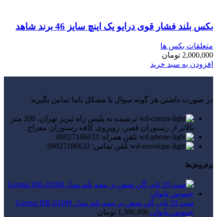
بکس بلند فشار قوی درایو یک اینچ سایز 46 برند شاهد
متعلقات بکس ها
2,000,000
تومان
افزودن به سبد خرید
در صورت داشتن هر گونه سوال یا مشکل باما تماس بگیرید
نرسیده به پلیس راه تبریز تهران، 200 متر
بالاتر از رستوران قصر، روبروی کافه رستوران معراج
تلفن همراه: 09027186633
تلفن تماس: 09027186633
پرفروش‌ها
ست 10 تایی آلن شش پر نیمه بلند مدل Genius HK-010M
جنیوس تایوان
1,306,800
تومان