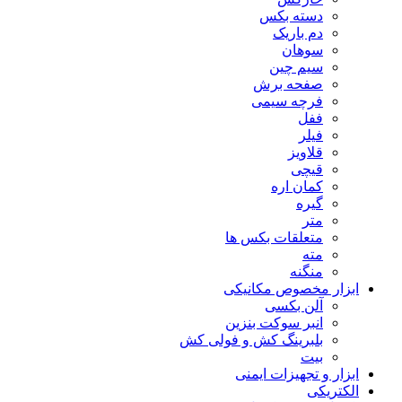
دسته بکس
دم باریک
سوهان
سیم چین
صفحه برش
فرچه سیمی
ففل
فیلر
قلاویز
قیچی
کمان اره
گیره
متر
متعلقات بکس ها
مته
منگنه
ابزار مخصوص مکانیکی
آلن بکسی
انبر سوکت بنزین
بلبرینگ کش و فولی کش
بیت
ابزار و تجهیزات ایمنی
الکتریکی