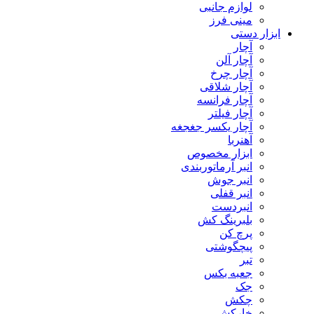
لوازم جانبی
مینی فرز
ابزار دستی
آچار
آچار آلن
آچار چرخ
آچار شلاقی
آچار فرانسه
آچار فیلتر
آچار یکسر جغجغه
آهنربا
ابزار مخصوص
انبر آرماتوربندی
انبر جوش
انبر قفلی
انبردست
بلبرینگ کش
پرچ کن
پیچگوشتی
تبر
جعبه بکس
جک
چکش
خارکش