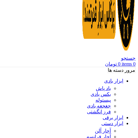
جستجو
0
items
0
تومان
مرور دسته ها
ابزار بادی
باد پاش
بکس بادی
پیستوله
جغجغه بادی
فرز انگشتی
ابزار برقی
ابزار دستی
آچار آلن
آچار فرانسه