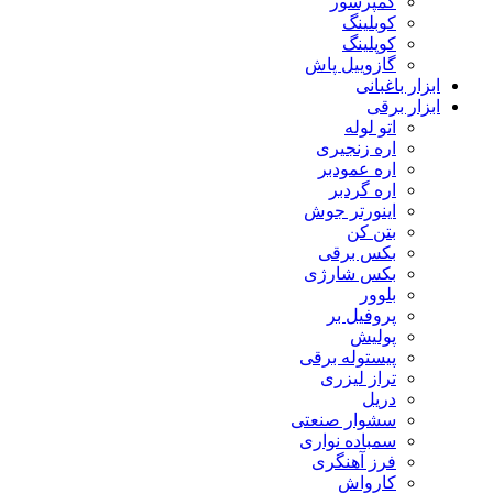
کمپرسور
کوبلینگ
کوپلینگ
گازوییل پاش
ابزار باغبانی
ابزار برقی
اتو لوله
اره زنجیری
اره عمودبر
اره گردبر
اینورتر جوش
بتن کن
بکس برقی
بکس شارژی
بلوور
پروفیل بر
پولیش
پیستوله برقی
تراز لیزری
دریل
سشوار صنعتی
سمباده نواری
فرز آهنگری
کارواش