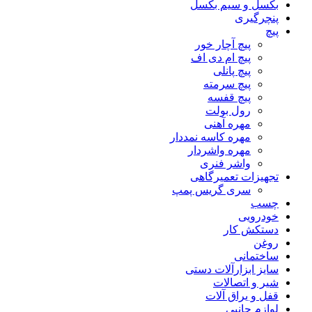
بکسل و سیم بکسل
پنچرگیری
پیچ
پیچ آچار خور
پیچ ام دی اف
پیچ پانلی
پیچ سرمته
پیچ قفسه
رول بولت
مهره آهنی
مهره کاسه نمددار
مهره واشردار
واشر فنری
تجهیزات تعمیرگاهی
سری گریس پمپ
چسب
خودرویی
دستکش کار
روغن
ساختمانی
سایز ابزارآلات دستی
شیر و اتصالات
قفل و یراق آلات
لوازم جانبی