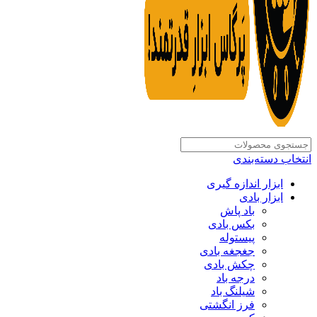
انتخاب دسته‌بندی
ابزار اندازه گیری
ابزار بادی
باد پاش
بکس بادی
پیستوله
جغجغه بادی
چکش بادی
درجه باد
شیلنگ باد
فرز انگشتی