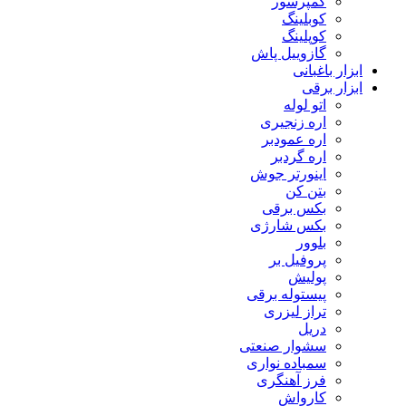
کمپرسور
کوبلینگ
کوپلینگ
گازوییل پاش
ابزار باغبانی
ابزار برقی
اتو لوله
اره زنجیری
اره عمودبر
اره گردبر
اینورتر جوش
بتن کن
بکس برقی
بکس شارژی
بلوور
پروفیل بر
پولیش
پیستوله برقی
تراز لیزری
دریل
سشوار صنعتی
سمباده نواری
فرز آهنگری
کارواش