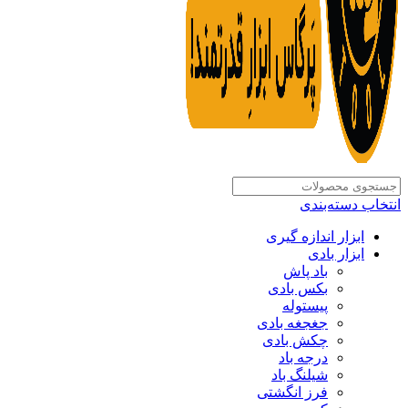
انتخاب دسته‌بندی
ابزار اندازه گیری
ابزار بادی
باد پاش
بکس بادی
پیستوله
جغجغه بادی
چکش بادی
درجه باد
شیلنگ باد
فرز انگشتی