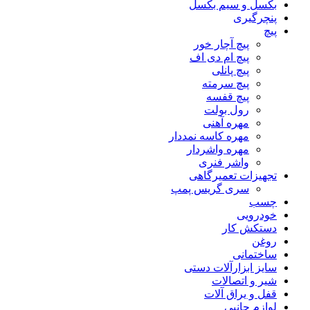
بکسل و سیم بکسل
پنچرگیری
پیچ
پیچ آچار خور
پیچ ام دی اف
پیچ پانلی
پیچ سرمته
پیچ قفسه
رول بولت
مهره آهنی
مهره کاسه نمددار
مهره واشردار
واشر فنری
تجهیزات تعمیرگاهی
سری گریس پمپ
چسب
خودرویی
دستکش کار
روغن
ساختمانی
سایز ابزارآلات دستی
شیر و اتصالات
قفل و یراق آلات
لوازم جانبی