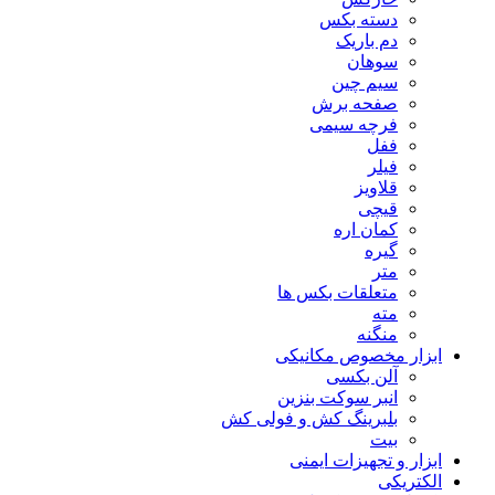
دسته بکس
دم باریک
سوهان
سیم چین
صفحه برش
فرچه سیمی
ففل
فیلر
قلاویز
قیچی
کمان اره
گیره
متر
متعلقات بکس ها
مته
منگنه
ابزار مخصوص مکانیکی
آلن بکسی
انبر سوکت بنزین
بلبرینگ کش و فولی کش
بیت
ابزار و تجهیزات ایمنی
الکتریکی