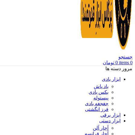
جستجو
0
items
0
تومان
مرور دسته ها
ابزار بادی
باد پاش
بکس بادی
پیستوله
جغجغه بادی
فرز انگشتی
ابزار برقی
ابزار دستی
آچار آلن
آچار فرانسه