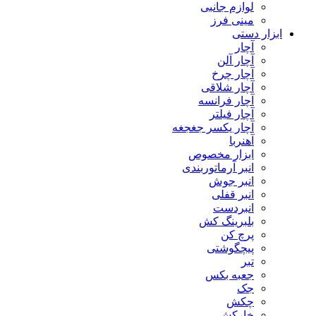
لوازم جانبی
مینی فرز
ابزار دستی
آچار
آچار آلن
آچار چرخ
آچار شلاقی
آچار فرانسه
آچار فیلتر
آچار یکسر جغجغه
آهنربا
ابزار مخصوص
انبر آرماتوربندی
انبر جوش
انبر قفلی
انبردست
بلبرینگ کش
پرچ کن
پیچگوشتی
تبر
جعبه بکس
جک
چکش
خارکش