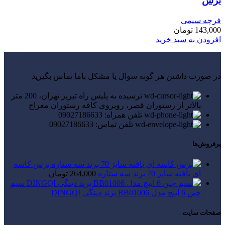
برس
فرچه سیمی
143,000
تومان
افزودن به سبد خرید
در صورت داشتن هر گونه سوال یا مشکل باما تماس بگیرید
نرسیده به پلیس راه تبریز تهران، 200 متر
بالاتر از رستوران قصر، روبروی کافه رستوران معراج
تلفن همراه: 09027186633
تلفن تماس: 09027186633
پرفروش‌ها
برس کاسه
ای بافته سایز 70 برند سه ستاره
264,000
تومان
سیم
چین 6 اینچ مدل BB01006 برند دینگی DINGQI
صفحات سایت