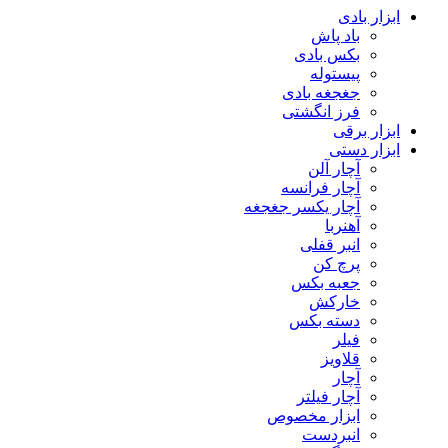
ابزار بادی
باد پاش
بکس بادی
پیستوله
جغجغه بادی
فرز انگشتی
ابزار برقی
ابزار دستی
آچار آلن
آچار فرانسه
آچار یکسر جغجغه
آهنربا
انبر قفلی
پرچ کن
جعبه بکس
خارکش
دسته بکس
فیلر
قلاویز
آچار
آچار فیلتر
ابزار مخصوص
انبردست