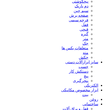
پیچگوشتی
دم باریک
سیم چین
صفحه برش
فرچه سیمی
ففل
قیچی
گیره
متر
جک
متعلقات بکس ها
مته
چکش
سایز ابزارآلات دستی
چسب
دستکش کار
پیچ
پنچرگیری
الکتریکی
ابزار مخصوص مکانیکی
بیت
روغن
ساختمانی
قفل و یراق آلات