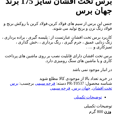
برس تخت افشان سایز 175 برند
جهان برس
جنس این برس از سیم های فولاد کربن،فولاد کربن با روکش برنج و
فولاد زنگ نزن و برنج تولید می شوند.
کاربرد برس تخت افشان عبارتست از : پلیسه گیری ، براده برداری ،
زنگ زدایی عمیق ، جرم گیری ، رنگ برداری ، ،خش گذاری ،
تمیزکاری و … .
برس تخت افشان دارای قابلیت نصب بر روی ماشین های پرداخت
کاری و یا ماشین های سنگ رومیزی دارد.
در انبار موجود نمی باشد
در خرید تعداد بالا از موجودی کالا مطلع شوید
(تماس)
شناسه محصول:
PR-T0537
دسته:
فرچه سیمی
برچسب:
برس
تخت افشان
,
جهان برس
,
فرچه سیمی
توضیحات تکمیلی
توضیحات تکمیلی
وزن
800 گرم