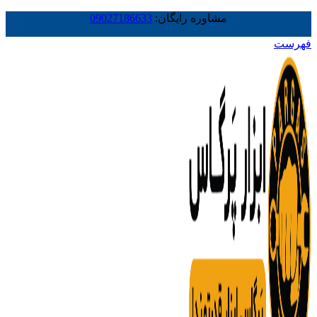
مشاوره رایگان:
09027186633
فهرست