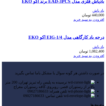
بادپاش فلزی مدل EAD-3PCS برند اکو EKO
باد پاش
440,000
تومان
افزودن به سبد خرید
درجه باد کارگاهی مدل EIG-1/4 اکو EKO
باد پاش
1,082,400
تومان
افزودن به سبد خرید
در صورت داشتن هر گونه سوال یا مشکل باما تماس بگیرید
نرسیده به پلیس راه تبریز تهران، 200 متر
بالاتر از رستوران قصر، روبروی کافه رستوران معراج
تلفن همراه: 09027186633
تلفن تماس: 09027186633
پرفروش‌ها