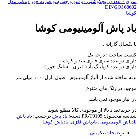
سری 7 عددی پیچگوشتی دو سو و چهارسو ضربه خور دینگی مدل
DINGQI 68602
کوشا
باد پاش آلومینیومی کوشا
با یکسال گارانتی
کیفیت ساخت : درجه یک
دارای دو عدد سری فلزی بلند و کوتاه
دارای دو عدد کوپلینگ باد ( فنری – شلنگ خور )
بدنه ساخته شده از آلیاژ آلومینیوم – طول نازل: ۱۰۰ میلی‌متر
موجود در رنگ های متنوع
در انبار موجود نمی باشد
در خرید تعداد بالا از موجودی کالا مطلع شوید
(تماس)
شناسه محصول:
PR-T0105
دسته:
باد پاش
برچسب:
باد پاش
,
بادپاش آلومینیومی
,
بادپاش فلزی
,
بادپاش کوشا
توضیحات تکمیلی