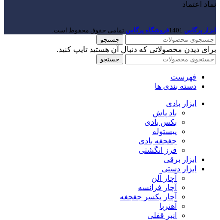
نماد اعتماد
ابزار پرگاس
1401
فروشگاه پرگاس
.تمامی حقوق محفوظ است.
جستجو
برای دیدن محصولاتی که دنبال آن هستید تایپ کنید.
جستجو
فهرست
دسته بندی ها
ابزار بادی
باد پاش
بکس بادی
پیستوله
جغجغه بادی
فرز انگشتی
ابزار برقی
ابزار دستی
آچار آلن
آچار فرانسه
آچار یکسر جغجغه
آهنربا
انبر قفلی