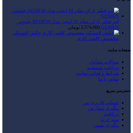
انبر فیلتر بازکن سایز 10 اینچی مدل AT-OF10 جنیوس
GENIUS
2,574,000
تومان
چکش لاستیکی
مخصوص کاشی کاری
صفحات سایت
سوالات متداول
پرداخت مستقیم
شرایط و قوانین سایت
تماس با ما
دسترسی سریع
حساب کاربری من
پیگیری سفارش
پرداخت
سبد خرید
پیگیری پستی