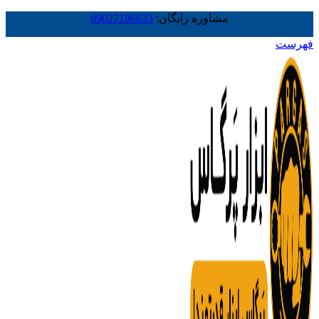
مشاوره رایگان:
09027186633
فهرست