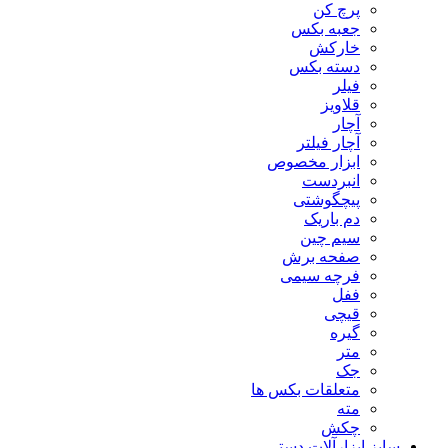
پرچ کن
جعبه بکس
خارکش
دسته بکس
فیلر
قلاویز
آچار
آچار فیلتر
ابزار مخصوص
انبردست
پیچگوشتی
دم باریک
سیم چین
صفحه برش
فرچه سیمی
ففل
قیچی
گیره
متر
جک
متعلقات بکس ها
مته
چکش
سایز ابزارآلات دستی