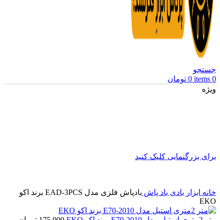
جستجو
0
items
0
تومان
ویژه
برای بزرگنمایی کلیک کنید
خانه
ابزار بادی
باد پاش
بادپاش فلزی مدل EAD-3PCS برند اکو
EKO
متر 2متری استیل مدل E70-2010 برند اکو EKO
175,000
تومان