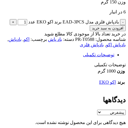
وزن 150 گرم
6 در انبار
بادپاش فلزی مدل EAD-3PCS برند اکو EKO عدد
افزودن به سبد خرید
در خرید تعداد بالا از موجودی کالا مطلع شوید
(تماس)
شناسه محصول:
PR-T0588
دسته:
باد پاش
برچسب:
اکو
,
بادپاش
,
بادپاش اکو
,
بادپاش فلزی
توضیحات تکمیلی
توضیحات تکمیلی
وزن
1000 گرم
برند
اکو EKO
دیدگاهها
هیچ دیدگاهی برای این محصول نوشته نشده است.