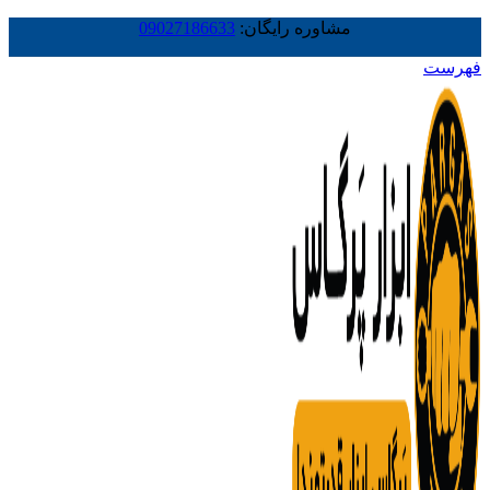
مشاوره رایگان:
09027186633
فهرست