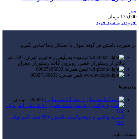
متر
175,000
تومان
افزودن به سبد خرید
در صورت داشتن هر گونه سوال یا مشکل باما تماس بگیرید
نرسیده به پلیس راه تبریز تهران، 200 متر
بالاتر از رستوران قصر، روبروی کافه رستوران معراج
تلفن همراه: 09027186633
تلفن تماس: 09027186633
پرفروش‌ها
مته الماسه سایز 7
138,600
تومان
اسپری واکس و خوشبوکننده داشبورد 650 میلی لیتر اوکی
OK
صفحات سایت