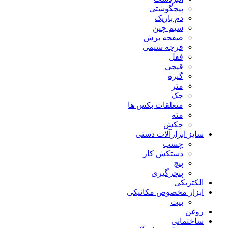
پیچگوشتی
دم باریک
سیم چین
صفحه برش
فرچه سیمی
ففل
قیچی
گیره
متر
جک
متعلقات بکس ها
مته
چکش
سایز ابزارآلات دستی
چسب
دستکش کار
پیچ
پنچرگیری
الکتریکی
ابزار مخصوص مکانیکی
بیت
روغن
ساختمانی