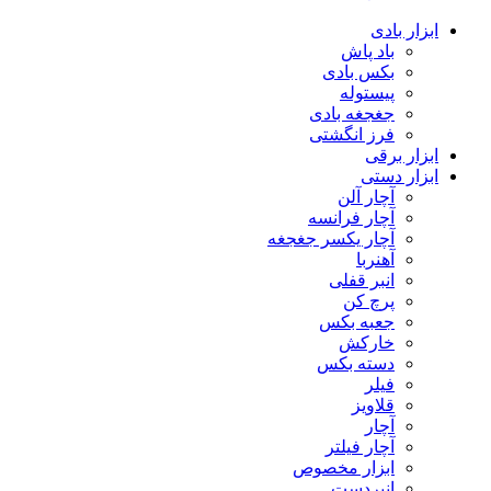
ابزار بادی
باد پاش
بکس بادی
پیستوله
جغجغه بادی
فرز انگشتی
ابزار برقی
ابزار دستی
آچار آلن
آچار فرانسه
آچار یکسر جغجغه
آهنربا
انبر قفلی
پرچ کن
جعبه بکس
خارکش
دسته بکس
فیلر
قلاویز
آچار
آچار فیلتر
ابزار مخصوص
انبردست