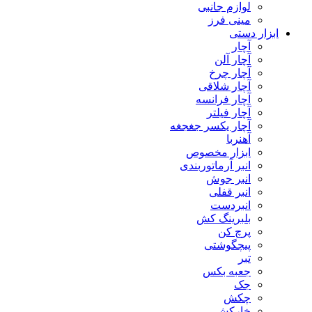
لوازم جانبی
مینی فرز
ابزار دستی
آچار
آچار آلن
آچار چرخ
آچار شلاقی
آچار فرانسه
آچار فیلتر
آچار یکسر جغجغه
آهنربا
ابزار مخصوص
انبر آرماتوربندی
انبر جوش
انبر قفلی
انبردست
بلبرینگ کش
پرچ کن
پیچگوشتی
تبر
جعبه بکس
جک
چکش
خارکش