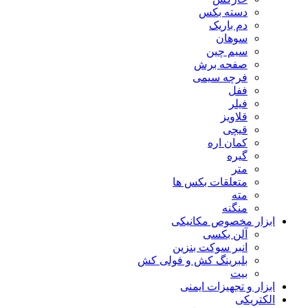
دسته بکس
دم باریک
سوهان
سیم چین
صفحه برش
فرچه سیمی
ففل
فیلر
قلاویز
قیچی
کمان اره
گیره
متر
متعلقات بکس ها
مته
منگنه
ابزار مخصوص مکانیکی
آلن بکسی
انبر سوکت بنزین
بلبرینگ کش و فولی کش
بیت
ابزار و تجهیزات ایمنی
الکتریکی