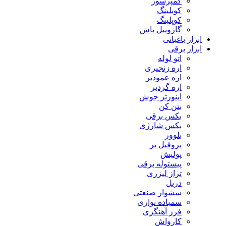
کمپرسور
کوبلینگ
کوپلینگ
گازوییل پاش
ابزار باغبانی
ابزار برقی
اتو لوله
اره زنجیری
اره عمودبر
اره گردبر
اینورتر جوش
بتن کن
بکس برقی
بکس شارژی
بلوور
پروفیل بر
پولیش
پیستوله برقی
تراز لیزری
دریل
سشوار صنعتی
سمباده نواری
فرز آهنگری
کارواش