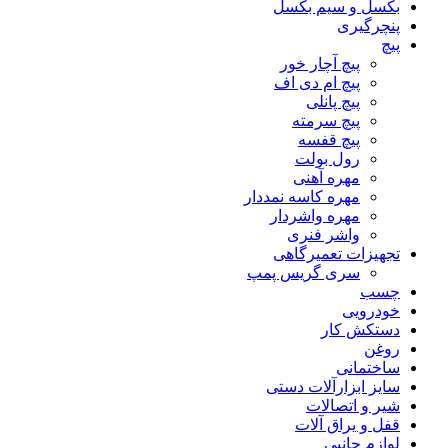
بکسل و سیم بکسل
پنچرگیری
پیچ
پیچ آچار خور
پیچ ام دی اف
پیچ پانلی
پیچ سرمته
پیچ قفسه
رول بولت
مهره آهنی
مهره کاسه نمددار
مهره واشردار
واشر فنری
تجهیزات تعمیرگاهی
سری گریس پمپ
چسب
خودرویی
دستکش کار
روغن
ساختمانی
سایز ابزارآلات دستی
شیر و اتصالات
قفل و یراق آلات
لوازم جانبی