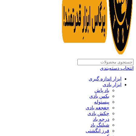
انتخاب دسته‌بندی
ابزار اندازه گیری
ابزار بادی
باد پاش
بکس بادی
پیستوله
جغجغه بادی
چکش بادی
درجه باد
شیلنگ باد
فرز انگشتی