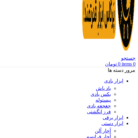
جستجو
0
items
0
تومان
مرور دسته ها
ابزار بادی
باد پاش
بکس بادی
پیستوله
جغجغه بادی
فرز انگشتی
ابزار برقی
ابزار دستی
آچار آلن
آچار فرانسه