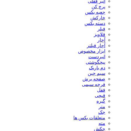
انبر قفلی
پرچ کن
جعبه بکس
خارکش
دسته بکس
فیلر
قلاویز
آچار
آچار فیلتر
ابزار مخصوص
انبردست
پیچگوشتی
دم باریک
سیم چین
صفحه برش
فرچه سیمی
ففل
قیچی
گیره
متر
جک
متعلقات بکس ها
مته
چکش