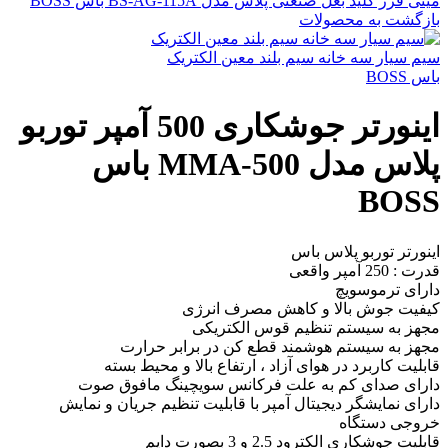
مینی فرز کلید بغل صنعتی پلاس مدل BS-AG-115A باس BOSS
بازگشت به محصولات
سیم سیار سه خانه سیم بلند معین الکتریک
باس BOSS
اینورتر جوشکاری 500 آمپر توربو
پلاس مدل MMA-500 باس
BOSS
اینورتر توربو پلاس باس
قدرت : 250 آمپر واقعی
دارای ترموسویچ
کیفیت جوش بالا و کاهش مصرف انرژی
مجهز به سیستم تنظیم قوس الکتریکی
مجهز به سیستم هوشمند قطع کن در برابر حرارت
قابلیت کاربرد در هوای آزاد ، ارتفاع بالا و محیط بسته
دارای صدای کم به علت فرکانس سویچینگ مافوق صوت
دارای نمایشگر دیجیتال آمپر با قابلیت تنظیم جریان و نمایش
خروجی دستگاه
قابلیت جوشکاری الکترود 2.5 و 3 بصورت دایم