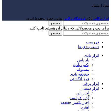
نماد اعتماد
ابزار پرگاس
1401
فروشگاه پرگاس
.تمامی حقوق محفوظ است.
جستجو
برای دیدن محصولاتی که دنبال آن هستید تایپ کنید.
جستجو
فهرست
دسته بندی ها
ابزار بادی
باد پاش
بکس بادی
پیستوله
جغجغه بادی
فرز انگشتی
ابزار برقی
ابزار دستی
آچار آلن
آچار فرانسه
آچار یکسر جغجغه
آهنربا