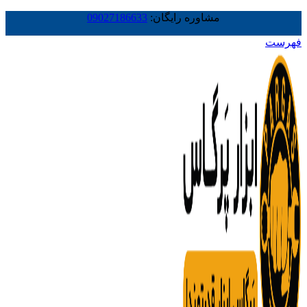
مشاوره رایگان:
09027186633
فهرست