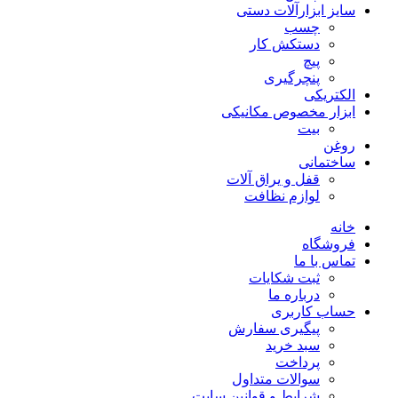
سایز ابزارآلات دستی
چسب
دستکش کار
پیچ
پنچرگیری
الکتریکی
ابزار مخصوص مکانیکی
بیت
روغن
ساختمانی
قفل و یراق آلات
لوازم نظافت
خانه
فروشگاه
تماس با ما
ثبت شکایات
درباره ما
حساب کاربری
پیگیری سفارش
سبد خرید
پرداخت
سوالات متداول
شرایط و قوانین سایت