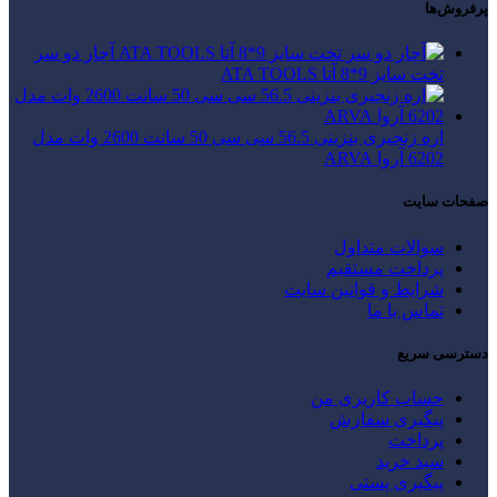
پرفروش‌ها
آچار دو سر
تخت سایز 9*8 آتا ATA TOOLS
اره زنجیری بنزینی 56.5 سی سی 50 سانت 2600 وات مدل
6202 آروا ARVA
صفحات سایت
سوالات متداول
پرداخت مستقیم
شرایط و قوانین سایت
تماس با ما
دسترسی سریع
حساب کاربری من
پیگیری سفارش
پرداخت
سبد خرید
پیگیری پستی