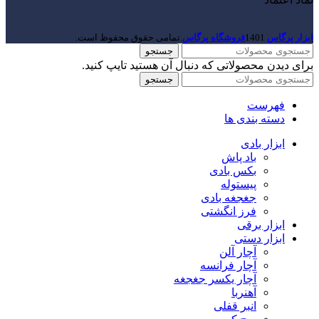
ابزار پرگاس
1401
فروشگاه پرگاس
.تمامی حقوق محفوظ است.
جستجو
برای دیدن محصولاتی که دنبال آن هستید تایپ کنید.
جستجو
فهرست
دسته بندی ها
ابزار بادی
باد پاش
بکس بادی
پیستوله
جغجغه بادی
فرز انگشتی
ابزار برقی
ابزار دستی
آچار آلن
آچار فرانسه
آچار یکسر جغجغه
آهنربا
انبر قفلی