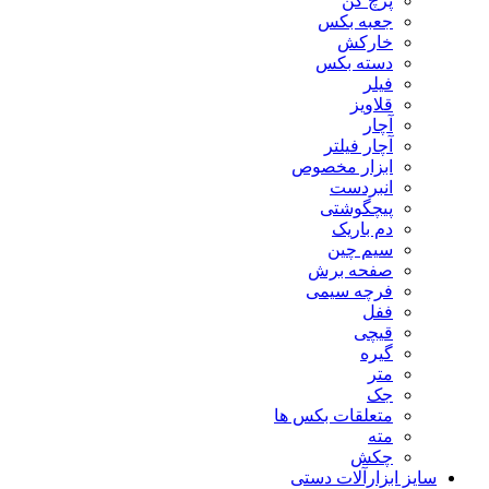
پرچ کن
جعبه بکس
خارکش
دسته بکس
فیلر
قلاویز
آچار
آچار فیلتر
ابزار مخصوص
انبردست
پیچگوشتی
دم باریک
سیم چین
صفحه برش
فرچه سیمی
ففل
قیچی
گیره
متر
جک
متعلقات بکس ها
مته
چکش
سایز ابزارآلات دستی