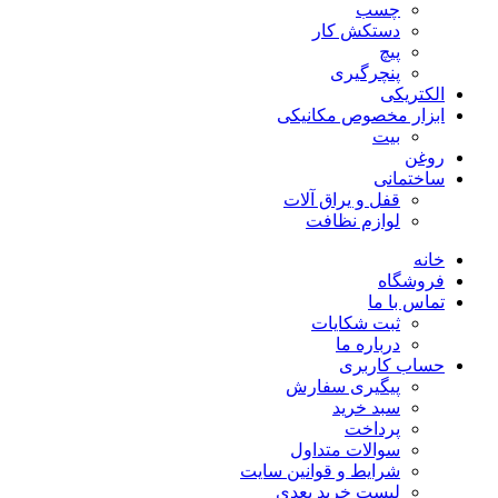
چسب
دستکش کار
پیچ
پنچرگیری
الکتریکی
ابزار مخصوص مکانیکی
بیت
روغن
ساختمانی
قفل و یراق آلات
لوازم نظافت
خانه
فروشگاه
تماس با ما
ثبت شکایات
درباره ما
حساب کاربری
پیگیری سفارش
سبد خرید
پرداخت
سوالات متداول
شرایط و قوانین سایت
لیست خرید بعدی