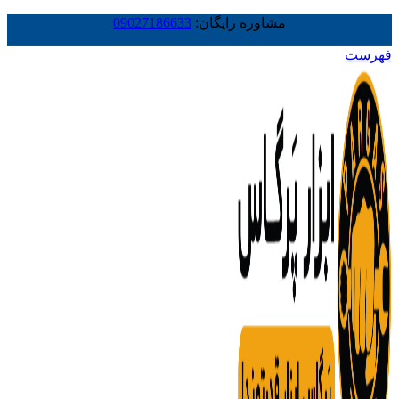
مشاوره رایگان:
09027186633
فهرست