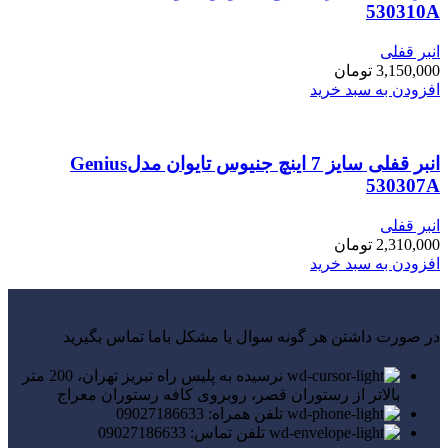
530310A
انبر قفلی
3,150,000
تومان
افزودن به سبد خرید
انبر قفلی سایز 7 اینچ جنیوس تایوان مدلGenius
530307A
انبر قفلی
2,310,000
تومان
افزودن به سبد خرید
در صورت داشتن هر گونه سوال یا مشکل باما تماس بگیرید
نرسیده به پلیس راه تبریز تهران، 200 متر
بالاتر از رستوران قصر، روبروی کافه رستوران معراج
تلفن همراه: 09027186633
تلفن تماس: 09027186633